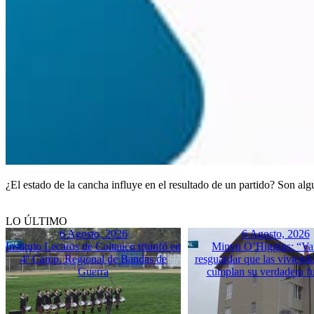
¿El estado de la cancha influye en el resultado de un partido? Son al
LO ÚLTIMO
6 Agosto, 2026
6 Agosto, 2026
Instituto Lecaros de Coltauco triunfó en
Minvu O’Higgins: “Va
4º Camp. Regional de Bandas de
resguardar que las vivienda
Guerra
cumplan su verdadera f