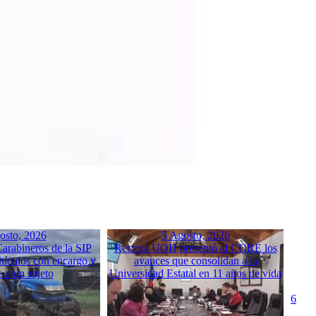
osto, 2026
5 Agosto, 2026
arabineros de la SIP
Rectora UOH presentó al CORE los
hículos con encargo y
avances que consolidan a la
e a un sujeto
Universidad Estatal en 11 años de vida
6