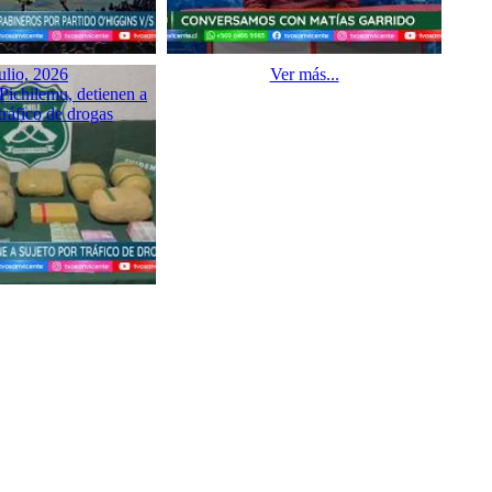
ulio, 2026
Ver más...
Pichilemu, detienen a
tráfico de drogas