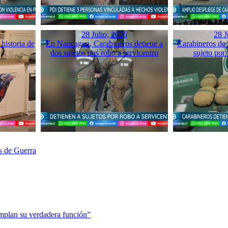
28 Julio, 2026
28 J
historia de
En Nancagua, Carabineros detiene a
Carabineros de 
dos sujetos tras robo a servicentro
sujeto por 
s de Guerra
mplan su verdadera función”