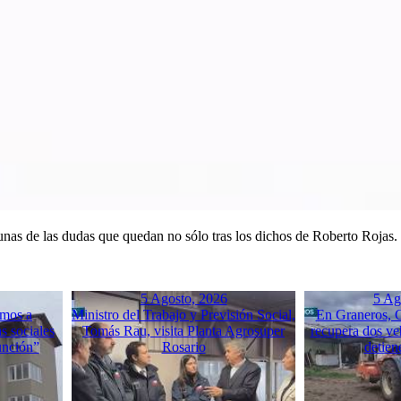
gunas de las dudas que quedan no sólo tras los dichos de Roberto Rojas.
5 Agosto, 2026
5 Ag
mos a
Ministro del Trabajo y Previsión Social,
En Graneros, C
s sociales
Tomás Rau, visita Planta Agrosuper
recupera dos ve
unción”
Rosario
detien