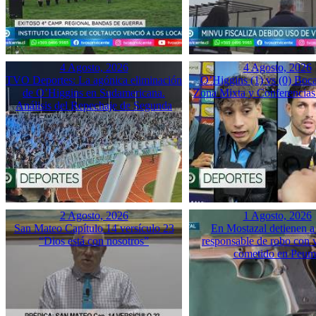
4 Agosto, 2026
4 Agosto, 2026
TVO Deportes: La agónica eliminación
O’Higgins (1) vs (0) Boca
de O’Higgins en Sudamericana.
Zona Mixta y Conferencias
Análisis del Repechaje de Segunda
2 Agosto, 2026
1 Agosto, 2026
San Mateo Capítulo 14 versículo 23
En Mostazal detienen a
“Dios está con nosotros”
responsable de robo con 
cometido en Peu