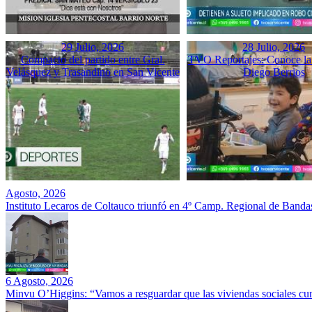
29 Julio, 2026
28 Julio, 2026
Compacto del partido entre Gral.
TVO Reportajes: Conoce la 
Velásquez y Trasandino en San Vicente
Diego Berrios
Agosto, 2026
Instituto Lecaros de Coltauco triunfó en 4º Camp. Regional de Banda
6 Agosto, 2026
Minvu O’Higgins: “Vamos a resguardar que las viviendas sociales cu