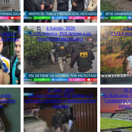
4 Agosto, 2026
3 Ag
 Juniors:
En Pichidegua, PDI detiene a un
TVO Entrev
 de Prensa
hombre por microtráfico
31 Julio, 2026
31 J
 sujeto
En San Fernando, PDI detiene a 3
En Rancagua, A
violencia
personas vinculadas a distintos hechos
Carabineros p
mo
violentos
versus