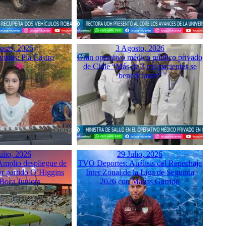
osto, 2026
3 Agosto, 2026
istas: Pía Castro
Gran operativo médico público privado
de Chile “Más de 3 mil pacientes se
beneficiaron”
ulio, 2026
29 Julio, 2026
mplio despliegue de
TVO Deportes: Análisis del Repechaje
or partido O’Higgins
Inter Zonal de la Liga de Segunda
 Boca Juniors
2026 con Matías Garrido