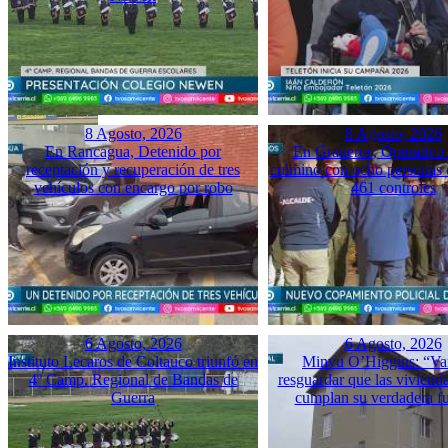
8 Agosto, 2026
8 Agosto, 2026
En Rancagua, Detenido por
En Graneros, Operativo 
receptación y recuperación de tres
culminó con ocho personas 
vehículos con encargo por robo
461 controles
6 Agosto, 2026
6 Agosto, 2026
Instituto Lecaros de Coltauco triunfó en
Minvu O’Higgins: “Va
4º Camp. Regional de Bandas de
resguardar que las vivienda
Guerra
cumplan su verdadera f