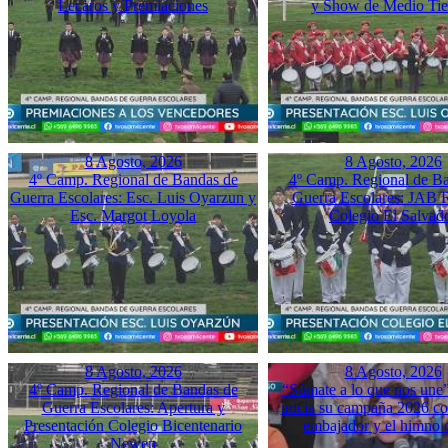
Lecaros y Premiaciones
y Show de Medio Ti
8 Agosto, 2026
8 Agosto, 2026
4º Camp. Regional de Bandas de
4º Camp. Regional de B
Guerra Escolares: Esc. Luis Oyarzun y
Guerra Escolares: JAB 
Esc. Margot Loyola
Colegio El Salvad
8 Agosto, 2026
8 Agosto, 2026
4º Camp. Regional de Bandas de
“Súmate a lo que nos une”
Guerra Escolares: Apertura y
inicia su campaña 2026 co
Presentación Colegio Bicentenario
embajador y el himno o
Newen