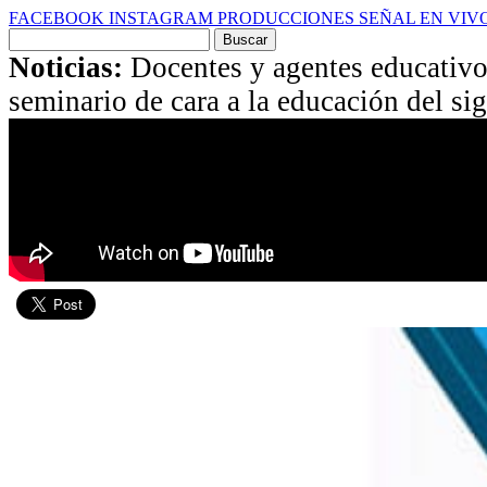
FACEBOOK
INSTAGRAM
PRODUCCIONES
SEÑAL EN VIV
Buscar
por:
Noticias:
Docentes y agentes educativo
seminario de cara a la educación del si