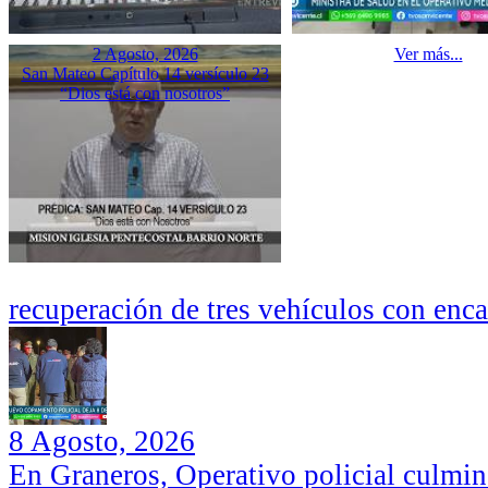
2 Agosto, 2026
Ver más...
San Mateo Capítulo 14 versículo 23
“Dios está con nosotros”
recuperación de tres vehículos con enc
8 Agosto, 2026
En Graneros, Operativo policial culmi