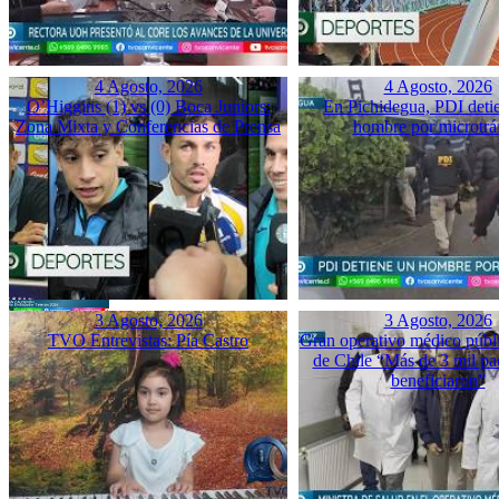
4 Agosto, 2026
4 Agosto, 2026
O’Higgins (1) vs (0) Boca Juniors:
En Pichidegua, PDI deti
Zona Mixta y Conferencias de Prensa
hombre por microtrá
3 Agosto, 2026
3 Agosto, 2026
TVO Entrevistas: Pía Castro
Gran operativo médico públ
de Chile “Más de 3 mil pac
beneficiaron”