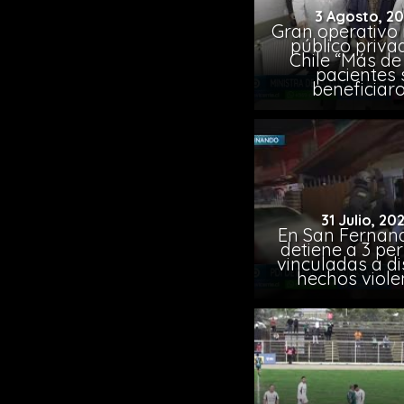
3 Agosto, 2
Gran operativo
público priva
Chile “Más de 
pacientes 
beneficiar
31 Julio, 20
En San Fernand
detiene a 3 pe
vinculadas a di
hechos viole