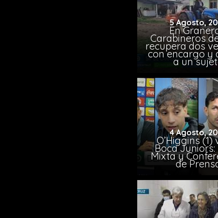
5 Agosto, 2
En Granero
Carabineros de
recupera dos ve
con encargo y 
a un suje
4 Agosto, 2
O’Higgins (1) 
Boca Juniors:
Mixta y Confer
de Prens