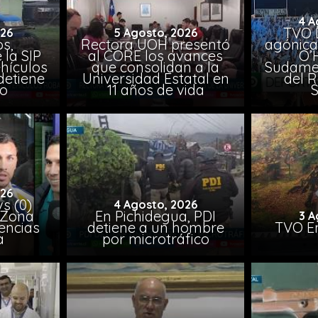
4 A
TVO 
026
5 Agosto, 2026
s,
Rectora UOH presentó
agónica
 la SIP
al CORE los avances
O’
hículos
que consolidan a la
Sudamer
detiene
Universidad Estatal en
del 
to
11 años de vida
026
vs (0)
4 Agosto, 2026
 Zona
En Pichidegua, PDI
3 A
encias
detiene a un hombre
TVO En
a
por microtráfico