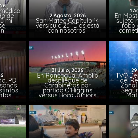
026
 médico
1 A
do de
En Most
2 Agosto, 2026
3 mil
San Mateo Capítulo 14
sujeto 
se
versículo 23 “Dios está
robo 
on”
con nosotros”
comet
31 Julio, 2026
29
En Rancagua, Amplio
TVO Dep
26
o, PDI
despliegue de
del Re
rsonas
Carabineros por
Zonal 
stintos
partido O’Higgins
Segun
ntos
versus Boca Juniors
Mat