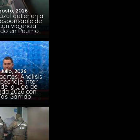
gosto, 2026
azal detienen a
responsable de
con violencia
ido en Peumo
 Julio, 2026
ortes: Análisis
pechaje Inter
de la Liga de
da 2026 con
ías Garrido