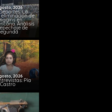
gosto, 2026
Deportes: La
 eliminación de
Higgins en
icana. Análisis
Repechaje de
Segunda
gosto, 2026
trevistas: Pía
Castro