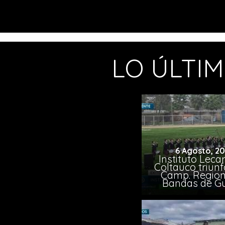
LO ÚLTI
6 Agosto, 2
Instituto Leca
Coltauco triunf
Camp. Region
Bandas de G