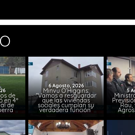
MO
6 Agosto, 2026
Minvu O’Higgins:
026
5 A
ros de
“Vamos a resguardar
Ministr
ó en 4º
que las viviendas
Previsió
al de
sociales cumplan su
Rau, 
uerra
verdadera función”
Agros