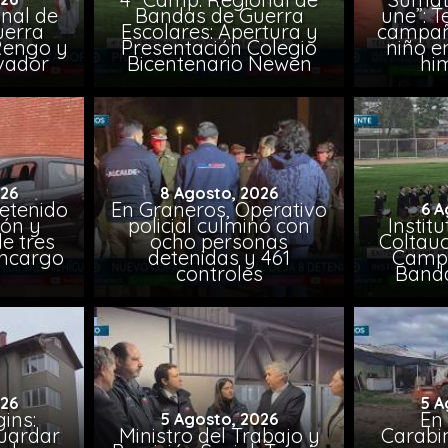
nal de
Bandas de Guerra
une”: T
uerra
Escolares: Apertura y
campañ
Rengo y
Presentación Colegio
niño e
lvador
Bicentenario Newen
him
026
8 Agosto, 2026
etenido
En Graneros, Operativo
6 A
ión y
policial culminó con
Instit
e tres
ocho personas
Coltauc
encargo
detenidas y 461
Camp.
controles
Banda
026
5 A
ins:
En
5 Agosto, 2026
uardar
Ministro del Trabajo y
Carabin