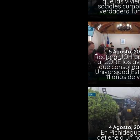
que las vivi
sociales cump
verdadera fun
5 Agosto, 2
Rectora UOH p
al CORE los a
que consolida
Universidad Est
11 años de 
4 Agosto, 2
En Pichidegua
detiene a un 