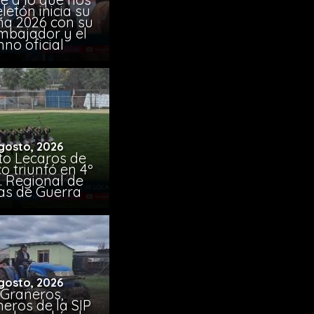
eletón inicia su
a 2026 con su
mbajador y el
no oficial
gosto, 2026
uto Lecaros de
o triunfó en 4º
 Regional de
s de Guerra
gosto, 2026
 Graneros,
eros de la SIP