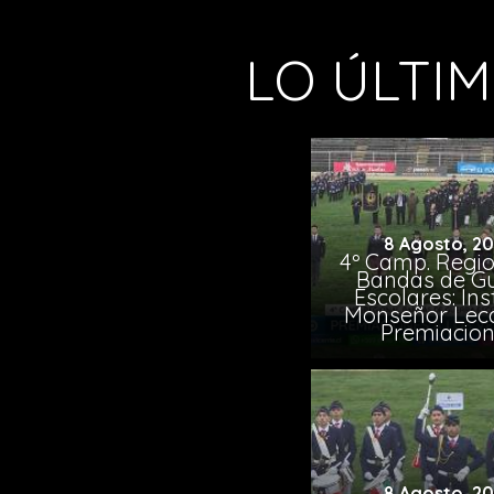
LO ÚLTI
8 Agosto, 2
4º Camp. Regio
Bandas de G
Escolares: Ins
Monseñor Lec
Premiacio
8 Agosto, 2