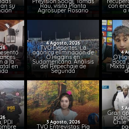
endas
Previsión Social, Tomás
recuper
lan su
Rau, visita Planta
con enc
ción”
Agrosuper Rosario
a 
4 Agosto, 2026
TVO Deportes: La
026
resentó
agónica eliminación de
4 A
vances
O’Higgins en
O’Higg
n a la
Sudamericana. Análisis
Boca 
atal en
del Repechaje de
Mixta 
vida
Segunda
d
3 A
Gran op
públi
026
, PDI
Chile 
3 Agosto, 2026
hombre
TVO Entrevistas: Pía
pa