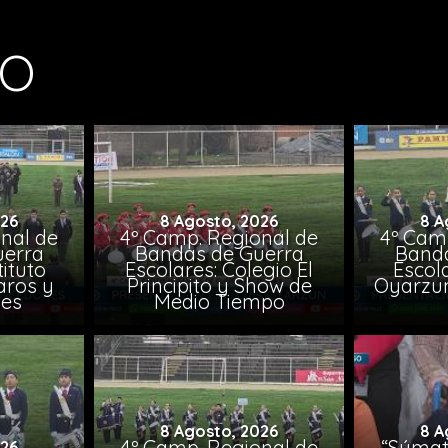
MO
026
8 Agosto, 2026
8 A
nal de
4º Camp. Regional de
4º Cam
uerra
Bandas de Guerra
Banda
tituto
Escolares: Colegio El
Escola
aros y
Principito y Show de
Oyarzun
nes
Medio Tiempo
8 Agosto, 2026
8 A
4º Camp. Regional de
“Súmat
026