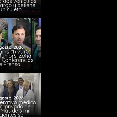
a dos vehículos
argo y detiene
un sujeto
gosto, 2026
ins (1) vs (0)
Juniors: Zona
y Conferencias
e Prensa
gosto, 2026
erativo médico
co privado de
“Más de 3 mil
cientes se