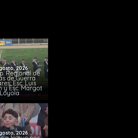
gosto, 2026
p. Regional de
s de Guerra
res: Esc. Luis
 y Esc. Margot
Loyola
gosto, 2026
e a lo que nos