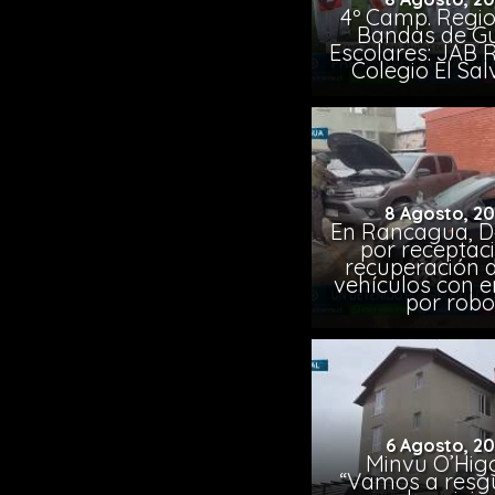
4º Camp. Regio
Bandas de G
Escolares: JAB 
Colegio El Sa
8 Agosto, 2
En Rancagua, D
por receptac
recuperación d
vehículos con 
por robo
6 Agosto, 2
Minvu O’Higg
“Vamos a resg