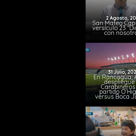
2 Agosto, 2
San Mateo Capí
versículo 23 “Di
con nosotr
31 Julio, 20
En Rancagua, 
despliegue
Carabineros
partido O’Hi
versus Boca J