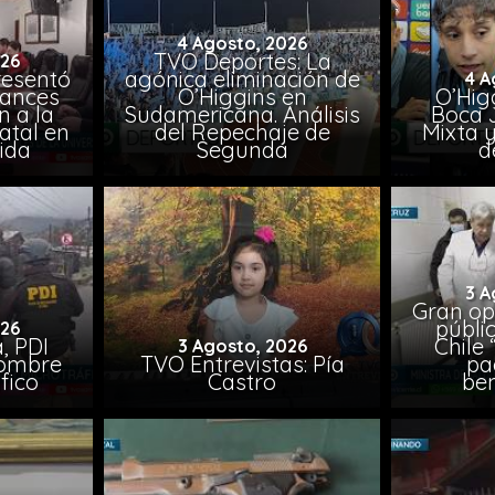
4 Agosto, 2026
TVO Deportes: La
026
resentó
agónica eliminación de
4 A
vances
O’Higgins en
O’Higg
n a la
Sudamericana. Análisis
Boca 
atal en
del Repechaje de
Mixta 
vida
Segunda
d
3 A
Gran op
públi
026
, PDI
Chile 
3 Agosto, 2026
hombre
TVO Entrevistas: Pía
pa
fico
Castro
ben