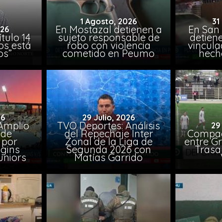
1 Agosto, 2026
31
En Mostazal detienen a
En San
026
tulo 14
sujeto responsable de
detien
os está
robo con violencia
vincula
os”
cometido en Peumo
hech
26
29 Julio, 2026
Amplio
TVO Deportes: Análisis
29
 de
del Repechaje Inter
Compac
 por
Zonal de la Liga de
entre Gr
ggins
Segunda 2026 con
Trasa
uniors
Matías Garrido