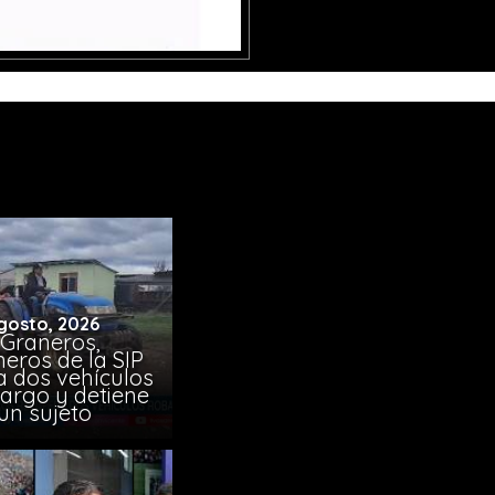
gosto, 2026
 Graneros,
eros de la SIP
a dos vehículos
argo y detiene
un sujeto