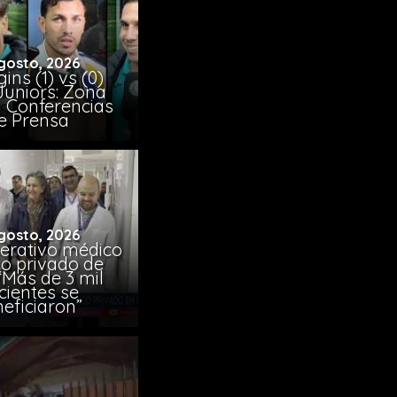
gosto, 2026
ins (1) vs (0)
Juniors: Zona
y Conferencias
e Prensa
gosto, 2026
erativo médico
co privado de
“Más de 3 mil
cientes se
eficiaron”