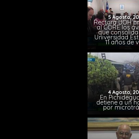
5 Agosto, 2
Rectora UOH p
al CORE los a
que consolida
Universidad Est
11 años de 
4 Agosto, 2
En Pichidegua
detiene a un 
por microtrá