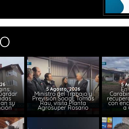
MO
026
5 A
ins:
En
5 Agosto, 2026
uardar
Ministro del Trabajo y
Carabin
endas
Previsión Social, Tomás
recuper
lan su
Rau, visita Planta
con enc
ción”
Agrosuper Rosario
a 