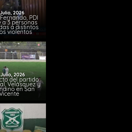
 Julio, 2026
 Fernando, PDI
e a 3 personas
das a distintos
os violentos
 Julio, 2026
to del partido
al. Velásquez y
ndino en San
Vicente