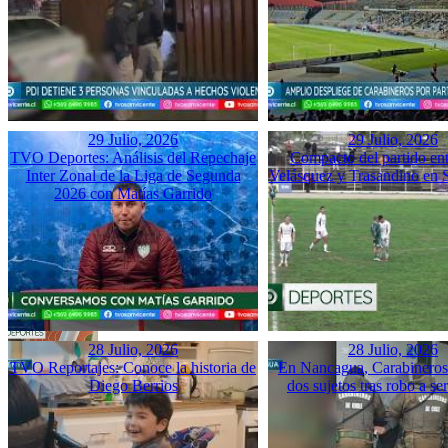
29 Julio, 2026
29 Julio, 2026
TVO Deportes: Análisis del Repechaje
Compacto del partido ent
Inter Zonal de la Liga de Segunda
Velásquez y Trasandino en 
2026 con Matías Garrido
28 Julio, 2026
28 Julio, 2026
TVO Reportajes: Conoce la historia de
En Nancagua, Carabineros 
Diego Berrios
dos sujetos tras robo a se