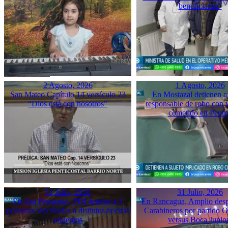
beneficiaron”
2 Agosto, 2026
1 Agosto, 2026
San Mateo Capítulo 14 versículo 23
En Mostazal detienen a
“Dios está con nosotros”
responsable de robo con 
cometido en Peu
31 Julio, 2026
31 Julio, 2026
En San Fernando, PDI detiene a 3
En Rancagua, Amplio desp
personas vinculadas a distintos hechos
Carabineros por partido 
violentos
versus Boca Junio