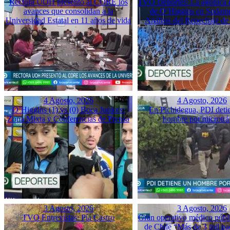
Rectora UOH presentó al CORE los
TVO Deportes: La agónica 
avances que consolidan a la
de O’Higgins en Sudame
Universidad Estatal en 11 años de vida
Análisis del Repechaje d
4 Agosto, 2026
4 Agosto, 2026
O’Higgins (1) vs (0) Boca Juniors:
En Pichidegua, PDI deti
Zona Mixta y Conferencias de Prensa
hombre por microtrá
3 Agosto, 2026
3 Agosto, 2026
TVO Entrevistas: Pía Castro
Gran operativo médico públ
de Chile “Más de 3 mil pac