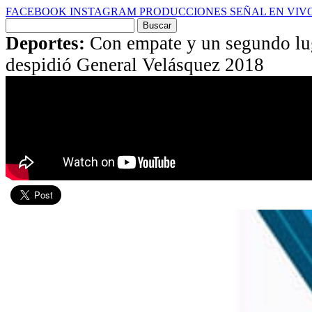
FACEBOOK
INSTAGRAM
PRODUCCIONES
SEÑAL EN VIV
Buscar
por:
Deportes:
Con empate y un segundo lu
despidió General Velásquez 2018