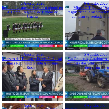
6 Agosto, 2026
6 Agosto, 2026
Instituto Lecaros de Coltauco triunfó en
Minvu O’Higgins: “Va
4º Camp. Regional de Bandas de
resguardar que las vivienda
Guerra
cumplan su verdadera f
5 Agosto, 2026
5 Agosto, 2026
Ministro del Trabajo y Previsión Social,
En Graneros, Carabineros 
Tomás Rau, visita Planta Agrosuper
recupera dos vehículos con
Rosario
detiene a un sujet
5 Agosto, 2026
4 Agosto, 2026