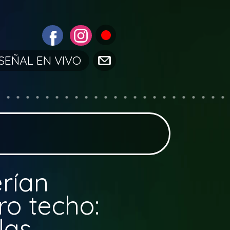
SEÑAL EN VIVO
rían
ro techo:
las