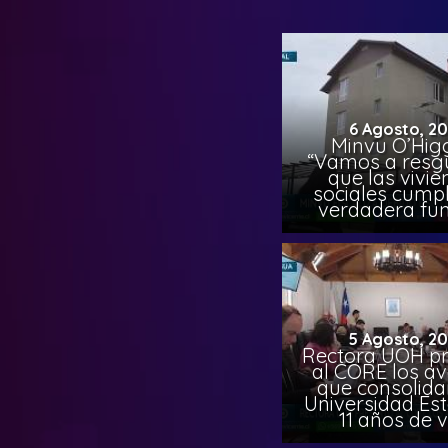
6 Agosto, 2
Minvu O’Higg
“Vamos a resg
que las vivi
sociales cump
verdadera fun
5 Agosto, 2
Rectora UOH p
al CORE los a
que consolida
Universidad Est
11 años de 