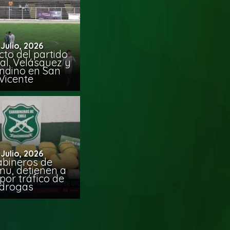
 Julio, 2026
to del partido
al. Velásquez y
ndino en San
Vicente
 Julio, 2026
abineros de
mu, detienen a
por tráfico de
drogas