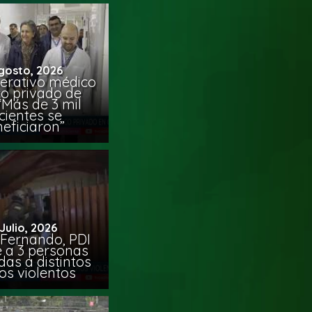
gosto, 2026
erativo médico
co privado de
“Más de 3 mil
cientes se
eficiaron”
 Julio, 2026
 Fernando, PDI
e a 3 personas
das a distintos
os violentos