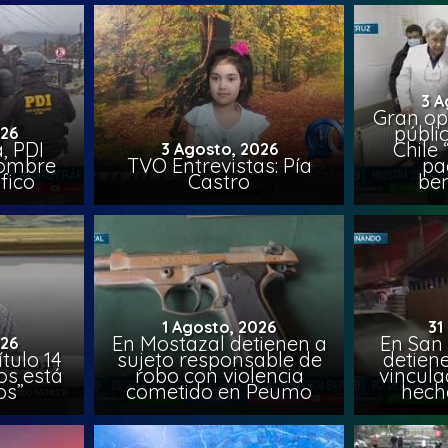
3 A
Gran op
públi
026
, PDI
Chile 
3 Agosto, 2026
hombre
TVO Entrevistas: Pía
pa
fico
Castro
ben
1 Agosto, 2026
31
En Mostazal detienen a
En San
026
tulo 14
sujeto responsable de
detien
os está
robo con violencia
vincula
os”
cometido en Peumo
hech