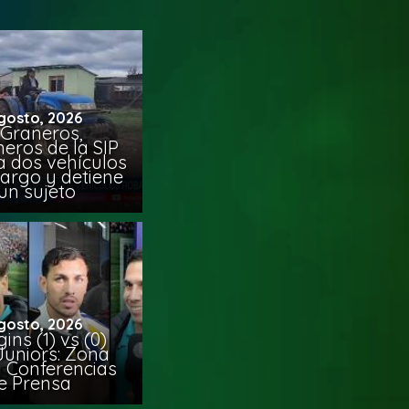
gosto, 2026
 Graneros,
eros de la SIP
a dos vehículos
argo y detiene
un sujeto
gosto, 2026
ins (1) vs (0)
Juniors: Zona
y Conferencias
e Prensa