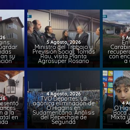
026
5 A
ins:
En
5 Agosto, 2026
uardar
Ministro del Trabajo y
Carabin
endas
Previsión Social, Tomás
recuper
lan su
Rau, visita Planta
con enc
ción”
Agrosuper Rosario
a 
4 Agosto, 2026
TVO Deportes: La
026
resentó
agónica eliminación de
4 A
vances
O’Higgins en
O’Higg
n a la
Sudamericana. Análisis
Boca 
atal en
del Repechaje de
Mixta 
vida
Segunda
d