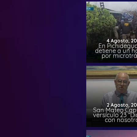
4 Agosto, 2
En Pichidegua
detiene a un 
por microtrá
2 Agosto, 2
San Mateo Capí
versículo 23 “Di
con nosotr