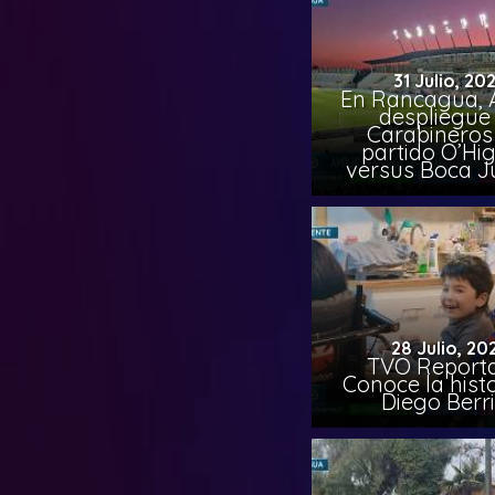
31 Julio, 20
En Rancagua, 
despliegue
Carabineros
partido O’Hi
versus Boca J
28 Julio, 20
TVO Reporta
Conoce la hist
Diego Berr