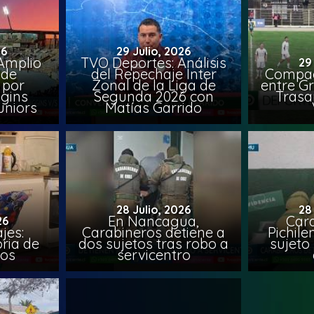
26
29 Julio, 2026
Amplio
TVO Deportes: Análisis
29
 de
del Repechaje Inter
Compac
 por
Zonal de la Liga de
entre Gr
ggins
Segunda 2026 con
Trasa
uniors
Matías Garrido
28 Julio, 2026
28
En Nancagua,
Car
26
jes:
Carabineros detiene a
Pichile
oria de
dos sujetos tras robo a
sujeto 
ios
servicentro