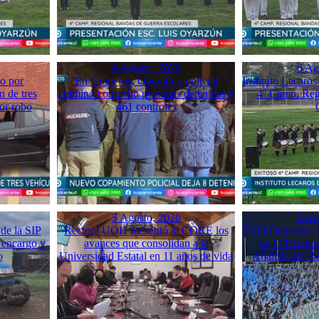
8 Agosto, 2026
6 Ag
o por
En Graneros, Operativo policial
Instituto Lecaros
n de tres
culminó con ocho personas detenidas y
4º Camp. Reg
or robo
461 controles
5 Agosto, 2026
4 Ag
de la SIP
Rectora UOH presentó al CORE los
TVO Deportes: L
 encargo y
avances que consolidan a la
de O’Higgins
o
Universidad Estatal en 11 años de vida
Análisis del 