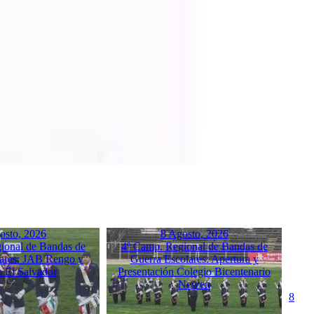
osto, 2026
8 Agosto, 2026
ional de Bandas de
4º Camp. Regional de Bandas de
ares: JAB Rengo y
Guerra Escolares: Apertura y
o El Salvador
Presentación Colegio Bicentenario
Newen
8