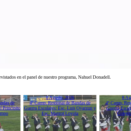
trevistados en el panel de nuestro programa, Nahuel Donadell.
8 Agosto, 2026
8 Ag
andas de
4º Camp. Regional de Bandas de
4º Camp. Reg
 Principito
Guerra Escolares: Esc. Luis Oyarzun y
Guerra Escol
empo
Esc. Margot Loyola
Colegi