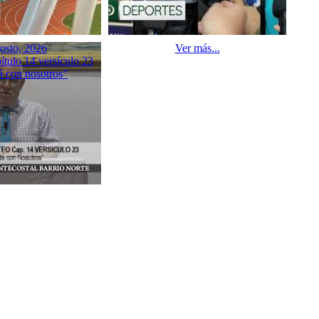
osto, 2026
Ver más...
tulo 14 versículo 23
á con nosotros”