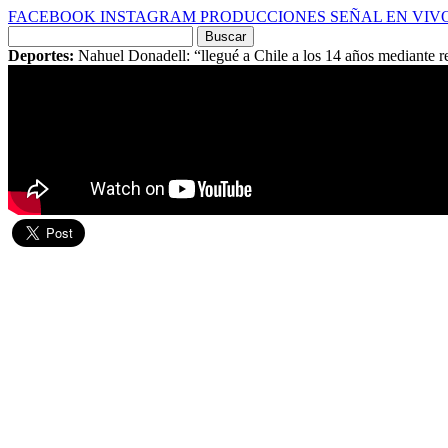
FACEBOOK
INSTAGRAM
PRODUCCIONES
SEÑAL EN VIV
Buscar
por:
Deportes:
Nahuel Donadell: “llegué a Chile a los 14 años mediante re