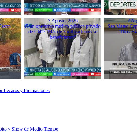
3 Agosto, 2026
2 Ag
Castro
Gran operativo médico público privado
San Mateo Capí
de Chile “Más de 3 mil pacientes se
“Dios est
beneficiaron”
or Lecaros y Premiaciones
cipito y Show de Medio Tiempo