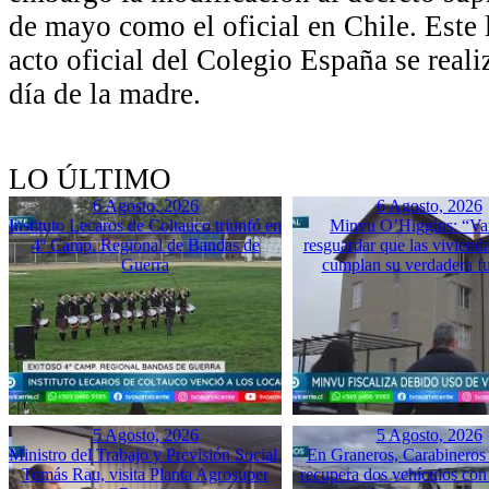
de mayo como el oficial en Chile. Este
acto oficial del Colegio España se rea
día de la madre.
LO ÚLTIMO
6 Agosto, 2026
6 Agosto, 2026
Instituto Lecaros de Coltauco triunfó en
Minvu O’Higgins: “Va
4º Camp. Regional de Bandas de
resguardar que las vivienda
Guerra
cumplan su verdadera f
5 Agosto, 2026
5 Agosto, 2026
Ministro del Trabajo y Previsión Social,
En Graneros, Carabineros 
Tomás Rau, visita Planta Agrosuper
recupera dos vehículos con