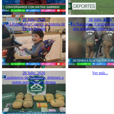
28 Julio, 2026
28 Julio, 2026
TVO Reportajes: Conoce la historia de
En Nancagua, Carabineros 
Diego Berrios
dos sujetos tras robo a se
28 Julio, 2026
Ver más...
Carabineros de Pichilemu, detienen a
sujeto por tráfico de drogas