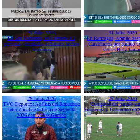
31 Julio, 2026
31 Julio, 2026
En San Fernando, PDI detiene a 3
En Rancagua, Amplio desp
personas vinculadas a distintos hechos
Carabineros por partido 
violentos
versus Boca Junio
29 Julio, 2026
29 Julio, 2026
TVO Deportes: Análisis del Repechaje
Compacto del partido ent
Inter Zonal de la Liga de Segunda
Velásquez y Trasandino en 
2026 con Matías Garrido