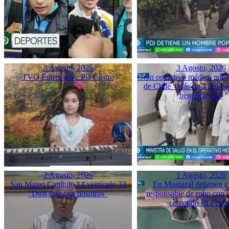
3 Agosto, 2026
3 Agosto, 2026
TVO Entrevistas: Pía Castro
Gran operativo médico públ
de Chile “Más de 3 mil pac
beneficiaron”
2 Agosto, 2026
1 Agosto, 2026
San Mateo Capítulo 14 versículo 23
En Mostazal detienen a
“Dios está con nosotros”
responsable de robo con 
cometido en Peu