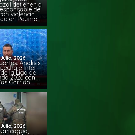
azal detienen a
responsable de
con violencia
ido en Peumo
 Julio, 2026
ortes: Análisis
pechaje Inter
de la Liga de
da 2026 con
ías Garrido
 Julio, 2026
Nancagua,