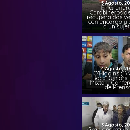
5 Agosto, 2
En Granero
Carabineros de
recupera dos ve
con encargo y 
a un suje
4 Agosto, 2
O’Higgins (1) 
Boca Juniors:
Mixta y Confer
de Prens
3 Agosto, 2
Gran operativo