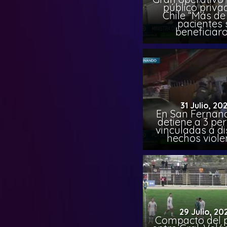
público priva
Chile “Más de 
pacientes 
beneficiar
31 Julio, 20
En San Fernand
detiene a 3 pe
vinculadas a di
hechos viole
29 Julio, 20
Compacto del p