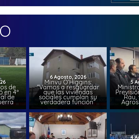
MO
6 Agosto, 2026
Minvu O’Higgins:
026
5 A
ros de
“Vamos a resguardar
Ministr
ó en 4º
que las viviendas
Previsió
al de
sociales cumplan su
Rau, 
uerra
verdadera función”
Agros
4 A