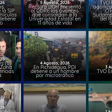
TVO 
026
5 Agosto, 2026
s,
Rectora UOH presentó
agónica
 la SIP
al CORE los avances
O’
hículos
que consolidan a la
Sudamer
detiene
Universidad Estatal en
del 
to
11 años de vida
026
vs (0)
4 Agosto, 2026
 Zona
En Pichidegua, PDI
3 A
encias
detiene a un hombre
TVO En
a
por microtráfico
026
 médico
1 A