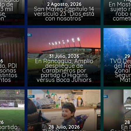
do de
En Most
2 Agosto, 2026
3 mil
San Mateo Capítulo 14
sujeto 
se
versículo 23 “Dios está
robo 
on”
con nosotros”
comet
31 Julio, 2026
29
En Rancagua, Amplio
TVO Dep
26
o, PDI
despliegue de
del Re
rsonas
Carabineros por
Zonal 
stintos
partido O’Higgins
Segun
ntos
versus Boca Juniors
Mat
26
28
artido
En 
28 Julio, 2026