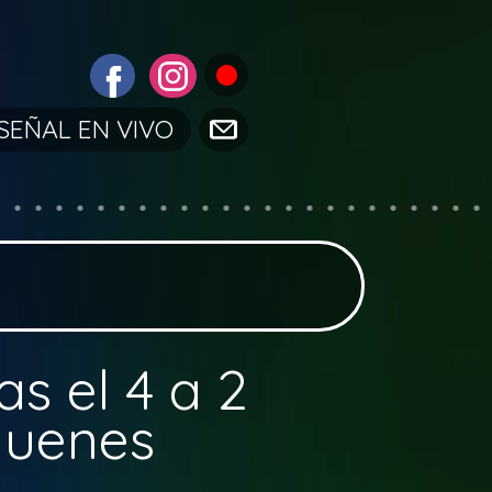
SEÑAL EN VIVO
as el 4 a 2
quenes