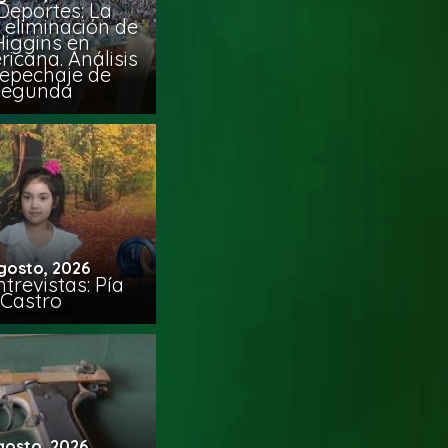
Deportes: La
 eliminación de
Higgins en
icana. Análisis
Repechaje de
Segunda
gosto, 2026
trevistas: Pía
Castro
gosto, 2026