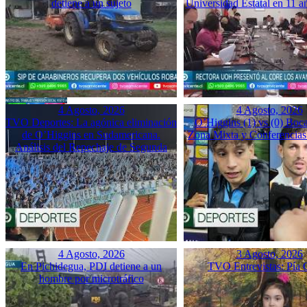
detiene a un sujeto
Universidad Estatal en 11 a
4 Agosto, 2026
4 Agosto, 2026
TVO Deportes: La agónica eliminación
O’Higgins (1) vs (0) Boca
de O’Higgins en Sudamericana.
Zona Mixta y Conferencias
Análisis del Repechaje de Segunda
4 Agosto, 2026
3 Agosto, 2026
En Pichidegua, PDI detiene a un
TVO Entrevistas: Pía 
hombre por microtráfico