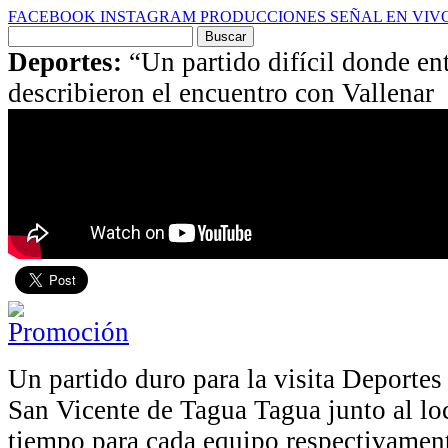
FACEBOOK
INSTAGRAM
PRODUCCIONES
SEÑAL EN VIV
Buscar
por:
Deportes:
“Un partido difícil donde e
describieron el encuentro con Vallenar
Un partido duro para la visita Deportes 
San Vicente de Tagua Tagua junto al lo
tiempo para cada equipo respectivament