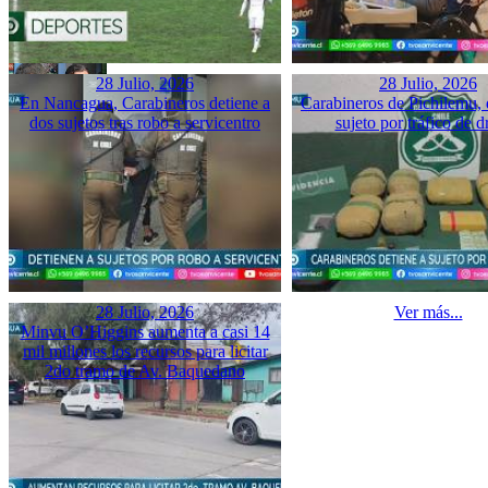
28 Julio, 2026
28 Julio, 2026
En Nancagua, Carabineros detiene a
Carabineros de Pichilemu, 
dos sujetos tras robo a servicentro
sujeto por tráfico de d
28 Julio, 2026
Ver más...
Minvu O’Higgins aumenta a casi 14
mil millones los recursos para licitar
2do tramo de Av. Baquedano