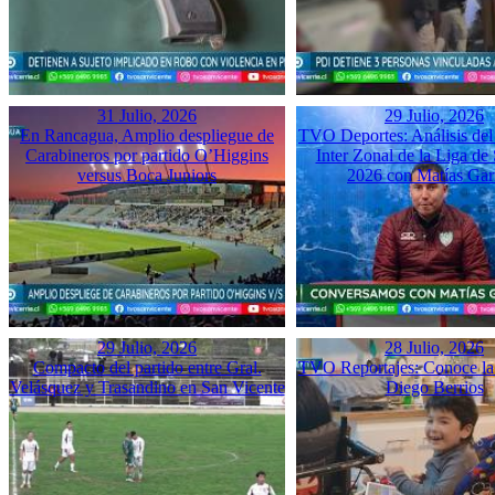
31 Julio, 2026
29 Julio, 2026
En Rancagua, Amplio despliegue de
TVO Deportes: Análisis del
Carabineros por partido O’Higgins
Inter Zonal de la Liga d
versus Boca Juniors
2026 con Matías Gar
29 Julio, 2026
28 Julio, 2026
Compacto del partido entre Gral.
TVO Reportajes: Conoce la 
Velásquez y Trasandino en San Vicente
Diego Berrios