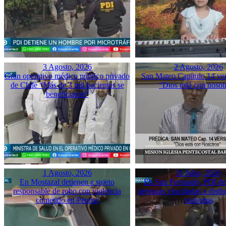
3 Agosto, 2026
2 Agosto, 2026
Gran operativo médico público privado
San Mateo Capítulo 14 ver
de Chile “Más de 3 mil pacientes se
“Dios está con nosot
beneficiaron”
1 Agosto, 2026
31 Julio, 2026
En Mostazal detienen a sujeto
En San Fernando, PDI det
responsable de robo con violencia
personas vinculadas a disti
cometido en Peumo
violentos