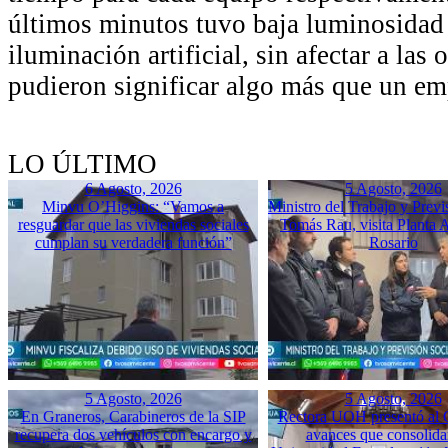
últimos minutos tuvo baja luminosidad 
iluminación artificial, sin afectar a las
pudieron significar algo más que un em
LO ÚLTIMO
6 Agosto, 2026
5 Agosto, 2026
Minvu O’Higgins: “Vamos a
Ministro del Trabajo y Previ
resguardar que las viviendas sociales
Tomás Rau, visita Planta 
cumplan su verdadera función”
Rosario
5 Agosto, 2026
5 Agosto, 2026
En Graneros, Carabineros de la SIP
Rectora UOH presentó al
recupera dos vehículos con encargo y
avances que consolida