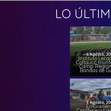
LO ÚLTI
6 Agosto, 2
Instituto Leca
Coltauco triunf
Camp. Region
Bandas de G
5 Agosto, 2
En Granero
Carabineros de