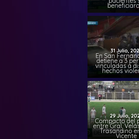
pacientes 
beneficiar
31 Julio, 20
En San Fernand
detiene a 3 pe
vinculadas a di
hechos viole
29 Julio, 20
Compacto del p
entre Gral. Vel
Trasandino e
Vicente