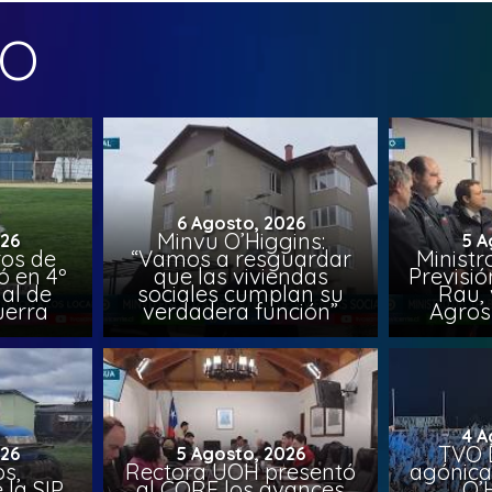
MO
6 Agosto, 2026
Minvu O’Higgins:
026
5 A
ros de
“Vamos a resguardar
Ministr
ó en 4º
que las viviendas
Previsió
al de
sociales cumplan su
Rau, 
uerra
verdadera función”
Agros
4 A
TVO 
026
5 Agosto, 2026
s,
Rectora UOH presentó
agónica
 la SIP
al CORE los avances
O’