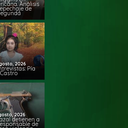
icana. Análisis
Repechaje de
Segunda
gosto, 2026
trevistas: Pía
Castro
gosto, 2026
azal detienen a
responsable de