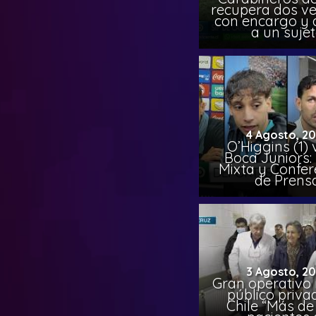
recupera dos ve
con encargo y 
a un suje
4 Agosto, 2
O’Higgins (1) 
Boca Juniors:
Mixta y Confer
de Prens
3 Agosto, 2
Gran operativo
público priva
Chile “Más de 