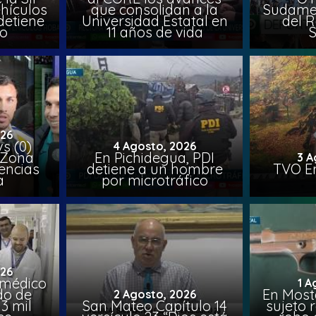
hículos
que consolidan a la
Sudamer
detiene
Universidad Estatal en
del 
to
11 años de vida
026
vs (0)
4 Agosto, 2026
 Zona
En Pichidegua, PDI
3 A
encias
detiene a un hombre
TVO En
a
por microtráfico
026
 médico
1 A
do de
En Most
2 Agosto, 2026
3 mil
San Mateo Capítulo 14
sujeto 