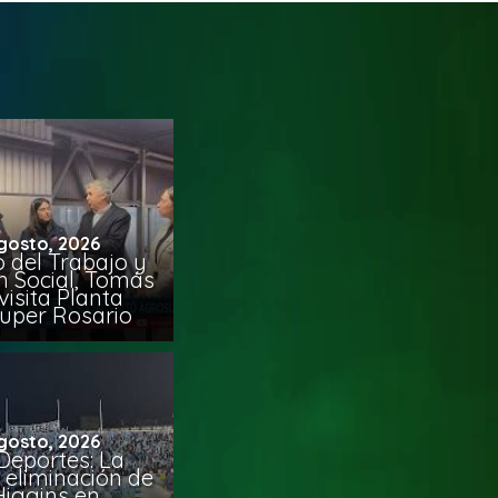
gosto, 2026
o del Trabajo y
n Social, Tomás
visita Planta
uper Rosario
gosto, 2026
Deportes: La
 eliminación de
Higgins en