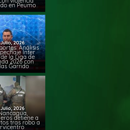
con violencia
ido en Peumo
 Julio, 2026
ortes: Análisis
pechaje Inter
de la Liga de
da 2026 con
ías Garrido
 Julio, 2026
Nancagua,
eros detiene a
tos tras robo a
rvicentro