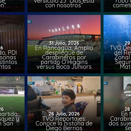
se
versículo 23 “Dios está
robo 
on”
con nosotros”
comet
31 Julio, 2026
29
En Rancagua, Amplio
TVO Dep
26
o, PDI
despliegue de
del Re
rsonas
Carabineros por
Zonal 
stintos
partido O’Higgins
Segun
ntos
versus Boca Juniors
Mat
26
28
artido
En 
28 Julio, 2026
ásquez y
TVO Reportajes:
Carabin
n San
Conoce la historia de
dos suje
Diego Berrios
se