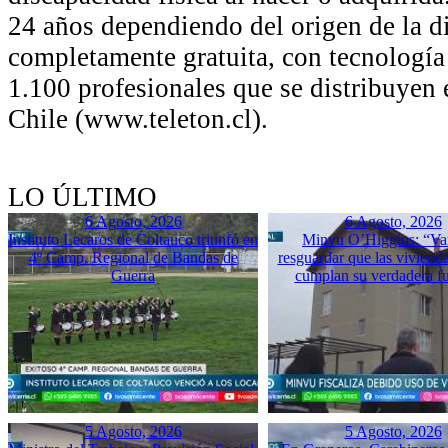
24 años dependiendo del origen de la d
completamente gratuita, con tecnología
1.100 profesionales que se distribuyen 
Chile (www.teleton.cl).
LO ÚLTIMO
6 Agosto, 2026
6 Agosto, 2026
Instituto Lecaros de Coltauco triunfó en
Minvu O’Higgins: “Va
4º Camp. Regional de Bandas de
resguardar que las vivienda
Guerra
cumplan su verdadera f
5 Agosto, 2026
5 Agosto, 2026