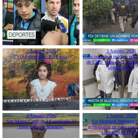
3 Agosto, 2026
3 Agosto, 2026
TVO Entrevistas: Pía Castro
Gran operativo médico públ
de Chile “Más de 3 mil pac
beneficiaron”
2 Agosto, 2026
1 Agosto, 2026
San Mateo Capítulo 14 versículo 23
En Mostazal detienen a
“Dios está con nosotros”
responsable de robo con 
cometido en Peu