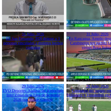
31 Julio, 2026
31 Julio, 2026
En San Fernando, PDI detiene a 3
En Rancagua, Amplio desp
personas vinculadas a distintos hechos
Carabineros por partido 
violentos
versus Boca Junio
29 Julio, 2026
29 Julio, 2026
TVO Deportes: Análisis del Repechaje
Compacto del partido ent
Inter Zonal de la Liga de Segunda
Velásquez y Trasandino en 
2026 con Matías Garrido