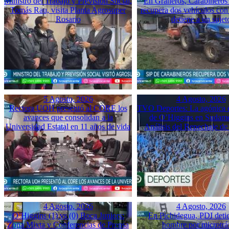
Ministro del Trabajo y Previsión Social,
En Graneros, Carabineros 
Tomás Rau, visita Planta Agrosuper
recupera dos vehículos con
Rosario
detiene a un sujet
5 Agosto, 2026
4 Agosto, 2026
Rectora UOH presentó al CORE los
TVO Deportes: La agónica 
avances que consolidan a la
de O’Higgins en Sudame
Universidad Estatal en 11 años de vida
Análisis del Repechaje d
4 Agosto, 2026
4 Agosto, 2026
O’Higgins (1) vs (0) Boca Juniors:
En Pichidegua, PDI deti
Zona Mixta y Conferencias de Prensa
hombre por microtrá