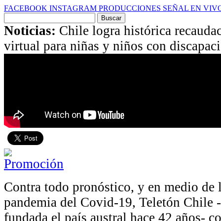
FACEBOOK
INSTAGRAM
PRODUCCIONES
SEÑAL EN VIV
Buscar
por:
Noticias:
Chile logra histórica recauda
virtual para niñas y niños con discapaci
Contra todo pronóstico, y en medio de l
pandemia del Covid-19, Teletón Chile -l
fundada el país austral hace 42 años- 