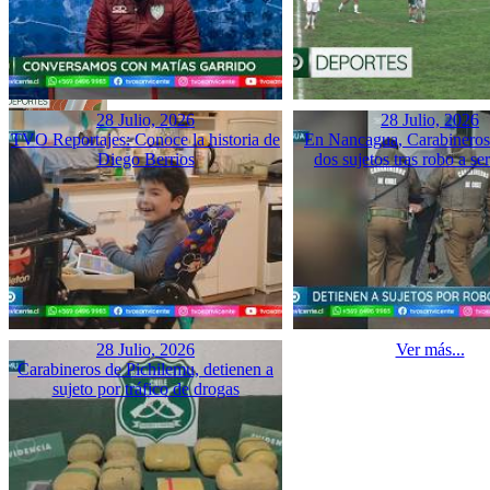
28 Julio, 2026
28 Julio, 2026
TVO Reportajes: Conoce la historia de
En Nancagua, Carabineros 
Diego Berrios
dos sujetos tras robo a se
28 Julio, 2026
Ver más...
Carabineros de Pichilemu, detienen a
sujeto por tráfico de drogas