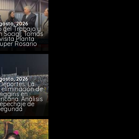
gosto, 2026
o del Trabajo y
n Social, Tomás
visita Planta
uper Rosario
gosto, 2026
Deportes: La
 eliminación de
Higgins en
icana. Análisis
Repechaje de
Segunda