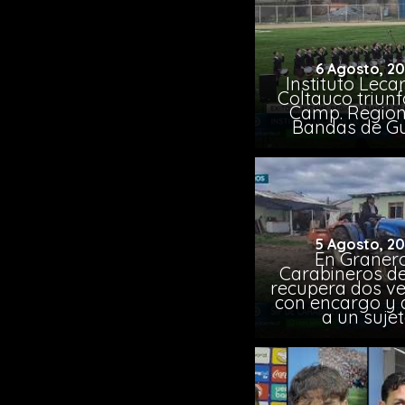
6 Agosto, 2
Instituto Leca
Coltauco triunf
Camp. Region
Bandas de G
5 Agosto, 2
En Granero
Carabineros de
recupera dos ve
con encargo y 
a un suje