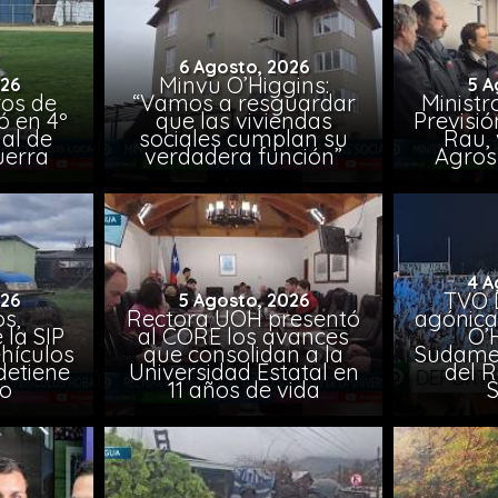
6 Agosto, 2026
Minvu O’Higgins:
026
5 A
ros de
“Vamos a resguardar
Ministr
ó en 4º
que las viviendas
Previsió
al de
sociales cumplan su
Rau, 
uerra
verdadera función”
Agros
4 A
TVO 
026
5 Agosto, 2026
s,
Rectora UOH presentó
agónica
 la SIP
al CORE los avances
O’
hículos
que consolidan a la
Sudamer
detiene
Universidad Estatal en
del 
to
11 años de vida