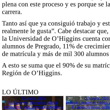
plena con este proceso y es porque se 
carrera.
Tanto así que ya consiguió trabajo y est
realmente le gusta”. Cabe destacar que, 
la Universidad de O’Higgins cuenta co
alumnos de Pregrado, 11% de crecimien
de matrícula y más de mil 300 alumnos
A esto se suma que el 90% de su matrícu
Región de O’Higgins.
LO ÚLTIMO
8 Agosto, 2026
6 Agosto, 2026
En Graneros, Operativo policial
Instituto Lecaros de Coltauc
culminó con ocho personas detenidas y
4º Camp. Regional de B