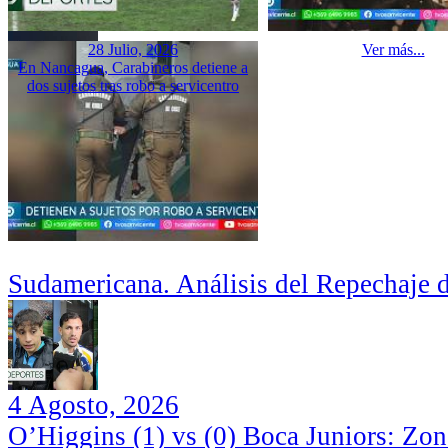
28 Julio, 2026
Ver más...
En Nancagua, Carabineros detiene a
dos sujetos tras robo a servicentro
Sudamericana. Análisis del Repechaje 
4 Agosto, 2026
O’Higgins (1) vs (0) Boca Juniors: Zo