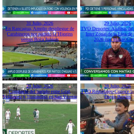
31 Julio, 2026
29 Julio, 2026
En Rancagua, Amplio despliegue de
TVO Deportes: Análisis del
Carabineros por partido O’Higgins
Inter Zonal de la Liga d
versus Boca Juniors
2026 con Matías Gar
29 Julio, 2026
28 Julio, 2026
Compacto del partido entre Gral.
TVO Reportajes: Conoce la 
Velásquez y Trasandino en San Vicente
Diego Berrios