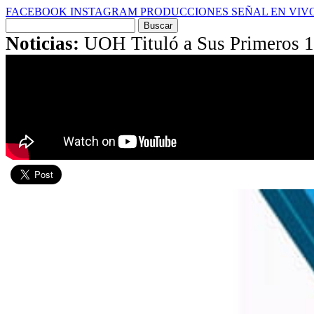
FACEBOOK
INSTAGRAM
PRODUCCIONES
SEÑAL EN VIV
Buscar
por:
Noticias:
UOH Tituló a Sus Primeros 1