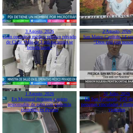
3 Agosto, 2026
2 Agosto, 2026
Gran operativo médico público privado
San Mateo Capítulo 14 ver
de Chile “Más de 3 mil pacientes se
“Dios está con nosot
beneficiaron”
1 Agosto, 2026
31 Julio, 2026
En Mostazal detienen a sujeto
En San Fernando, PDI det
responsable de robo con violencia
personas vinculadas a disti
cometido en Peumo
violentos