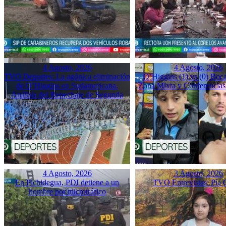
4 Agosto, 2026
4 Agosto, 2026
TVO Deportes: La agónica eliminación
O’Higgins (1) vs (0) Boca
de O’Higgins en Sudamericana.
Zona Mixta y Conferencias
Análisis del Repechaje de Segunda
4 Agosto, 2026
3 Agosto, 2026
En Pichidegua, PDI detiene a un
TVO Entrevistas: Pía 
hombre por microtráfico