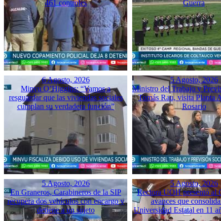
461 controles
Guerra
6 Agosto, 2026
5 Agosto, 2026
Minvu O’Higgins: “Vamos a
Ministro del Trabajo y Previ
resguardar que las viviendas sociales
Tomás Rau, visita Planta 
cumplan su verdadera función”
Rosario
5 Agosto, 2026
5 Agosto, 2026
En Graneros, Carabineros de la SIP
Rectora UOH presentó al
recupera dos vehículos con encargo y
avances que consolida
detiene a un sujeto
Universidad Estatal en 11 a