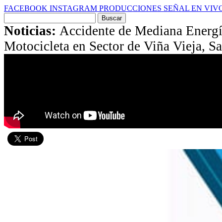
FACEBOOK
INSTAGRAM
PRODUCCIONES
SEÑAL EN VIV
Buscar
por:
Noticias:
Accidente de Mediana Energí
Motocicleta en Sector de Viña Vieja, S