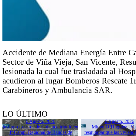
Accidente de Mediana Energía Entre C
Sector de Viña Vieja, San Vicente, Res
lesionada la cual fue trasladada al Hosp
acudieron al lugar Bomberos Rescate 1
Carabineros y Ambulancia SAR.
LO ÚLTIMO
6 Agosto, 2026
6 Agosto, 2026
Instituto Lecaros de Coltauco triunfó en
Minvu O’Higgins: “Va
4º Camp. Regional de Bandas de
resguardar que las vivienda