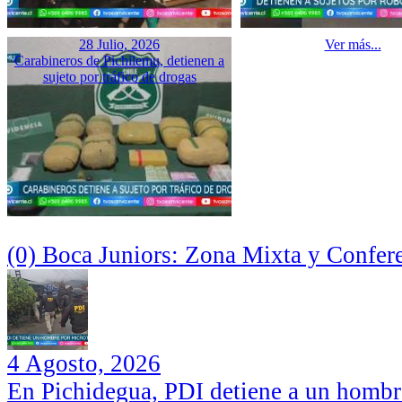
28 Julio, 2026
Ver más...
Carabineros de Pichilemu, detienen a
sujeto por tráfico de drogas
(0) Boca Juniors: Zona Mixta y Confer
4 Agosto, 2026
En Pichidegua, PDI detiene a un hombr