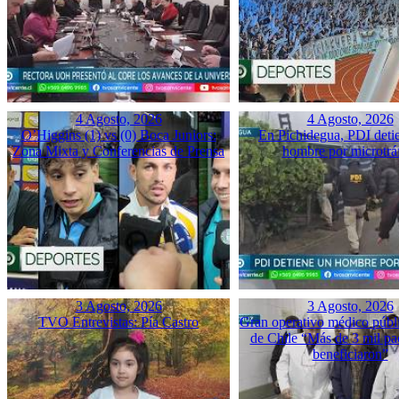
4 Agosto, 2026
4 Agosto, 2026
O’Higgins (1) vs (0) Boca Juniors:
En Pichidegua, PDI deti
Zona Mixta y Conferencias de Prensa
hombre por microtrá
3 Agosto, 2026
3 Agosto, 2026
TVO Entrevistas: Pía Castro
Gran operativo médico públ
de Chile “Más de 3 mil pac
beneficiaron”