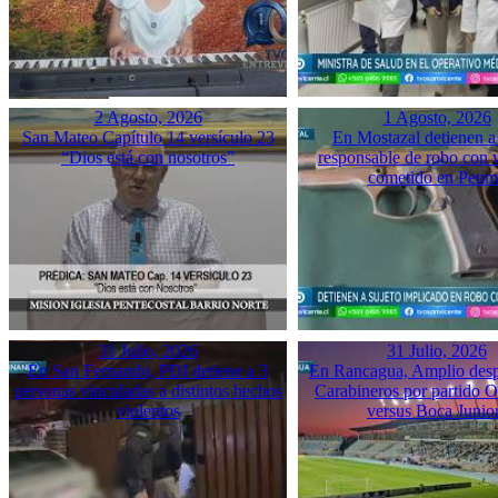
2 Agosto, 2026
1 Agosto, 2026
San Mateo Capítulo 14 versículo 23
En Mostazal detienen a
“Dios está con nosotros”
responsable de robo con 
cometido en Peu
31 Julio, 2026
31 Julio, 2026
En San Fernando, PDI detiene a 3
En Rancagua, Amplio desp
personas vinculadas a distintos hechos
Carabineros por partido 
violentos
versus Boca Junio