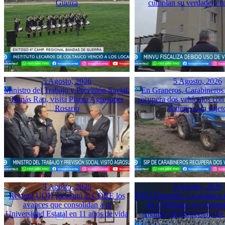
Guerra
cumplan su verdadera f
5 Agosto, 2026
5 Agosto, 2026
Ministro del Trabajo y Previsión Social,
En Graneros, Carabineros 
Tomás Rau, visita Planta Agrosuper
recupera dos vehículos con
Rosario
detiene a un sujet
5 Agosto, 2026
4 Agosto, 2026
Rectora UOH presentó al CORE los
TVO Deportes: La agónica 
avances que consolidan a la
de O’Higgins en Sudame
Universidad Estatal en 11 años de vida
Análisis del Repechaje d