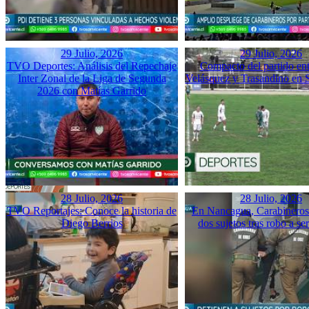
29 Julio, 2026
29 Julio, 2026
TVO Deportes: Análisis del Repechaje
Compacto del partido ent
Inter Zonal de la Liga de Segunda
Velásquez y Trasandino en 
2026 con Matías Garrido
28 Julio, 2026
28 Julio, 2026
TVO Reportajes: Conoce la historia de
En Nancagua, Carabineros 
Diego Berrios
dos sujetos tras robo a se