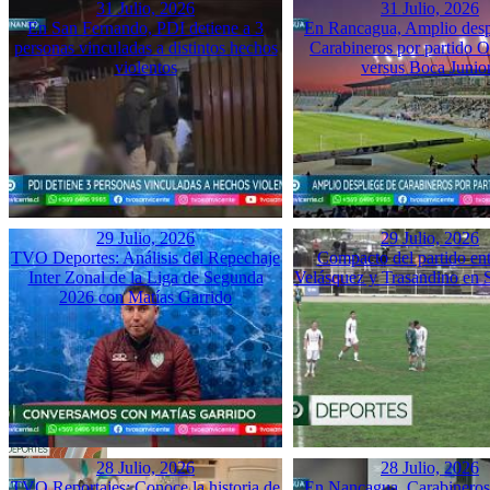
31 Julio, 2026
31 Julio, 2026
En San Fernando, PDI detiene a 3
En Rancagua, Amplio desp
personas vinculadas a distintos hechos
Carabineros por partido 
violentos
versus Boca Junio
29 Julio, 2026
29 Julio, 2026
TVO Deportes: Análisis del Repechaje
Compacto del partido ent
Inter Zonal de la Liga de Segunda
Velásquez y Trasandino en 
2026 con Matías Garrido
28 Julio, 2026
28 Julio, 2026
TVO Reportajes: Conoce la historia de
En Nancagua, Carabineros 