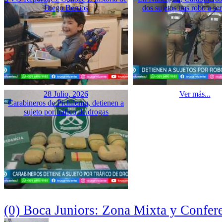
Diego Berrios
dos sujetos tras robo a se
28 Julio, 2026
Ver más...
Carabineros de Pichilemu, detienen a
sujeto por tráfico de drogas
(0) Boca Juniors: Zona Mixta y Confer