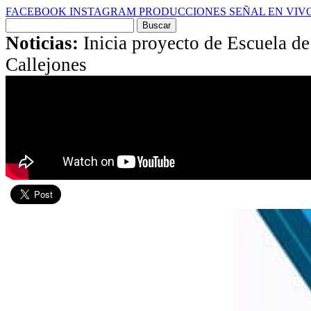
FACEBOOK
INSTAGRAM
PRODUCCIONES
SEÑAL EN VIV
Buscar
por:
Noticias:
Inicia proyecto de Escuela d
Callejones