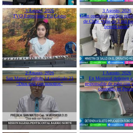
3 Agosto, 2026
3 Agosto, 2026
TVO Entrevistas: Pía Castro
Gran operativo médico públ
de Chile “Más de 3 mil pac
beneficiaron”
2 Agosto, 2026
1 Agosto, 2026
San Mateo Capítulo 14 versículo 23
En Mostazal detienen a
“Dios está con nosotros”
responsable de robo con 
cometido en Peu