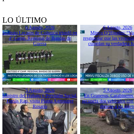
LO ÚLTIMO
6 Agosto, 2026
6 Agosto, 2026
Instituto Lecaros de Coltauco triunfó en
Minvu O’Higgins: “Va
4º Camp. Regional de Bandas de
resguardar que las vivienda
Guerra
cumplan su verdadera f
5 Agosto, 2026
5 Agosto, 2026
Ministro del Trabajo y Previsión Social,
En Graneros, Carabineros 
Tomás Rau, visita Planta Agrosuper
recupera dos vehículos con
Rosario
detiene a un sujet