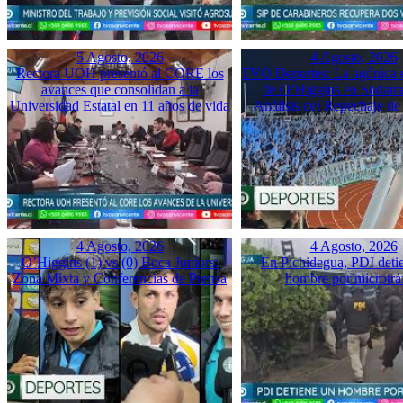
5 Agosto, 2026
4 Agosto, 2026
Rectora UOH presentó al CORE los
TVO Deportes: La agónica 
avances que consolidan a la
de O’Higgins en Sudame
Universidad Estatal en 11 años de vida
Análisis del Repechaje d
4 Agosto, 2026
4 Agosto, 2026
O’Higgins (1) vs (0) Boca Juniors:
En Pichidegua, PDI deti
Zona Mixta y Conferencias de Prensa
hombre por microtrá