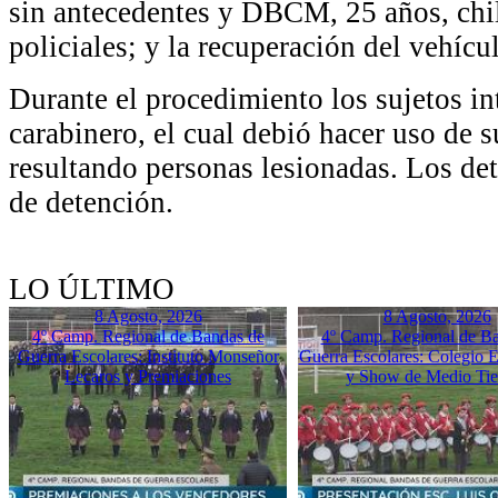
sin antecedentes y DBCM, 25 años, chi
policiales; y la recuperación del vehícu
Durante el procedimiento los sujetos in
carabinero, el cual debió hacer uso de 
resultando personas lesionadas. Los det
de detención.
LO ÚLTIMO
8 Agosto, 2026
8 Agosto, 2026
4º Camp. Regional de Bandas de
4º Camp. Regional de B
Guerra Escolares: Instituto Monseñor
Guerra Escolares: Colegio El
Lecaros y Premiaciones
y Show de Medio Ti