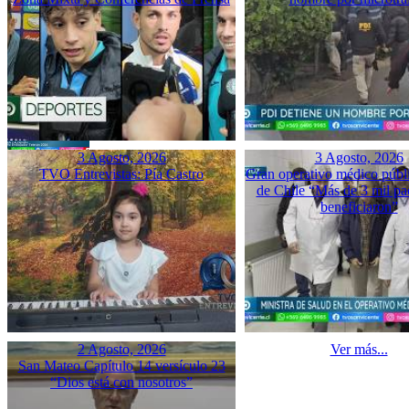
3 Agosto, 2026
3 Agosto, 2026
TVO Entrevistas: Pía Castro
Gran operativo médico públ
de Chile “Más de 3 mil pac
beneficiaron”
2 Agosto, 2026
Ver más...
San Mateo Capítulo 14 versículo 23
“Dios está con nosotros”