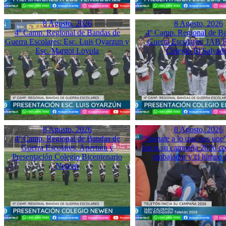
8 Agosto, 2026
8 Agosto, 2026
4º Camp. Regional de Bandas de
4º Camp. Regional de B
Guerra Escolares: Esc. Luis Oyarzun y
Guerra Escolares: JAB 
Esc. Margot Loyola
Colegio El Salvad
8 Agosto, 2026
8 Agosto, 2026
4º Camp. Regional de Bandas de
“Súmate a lo que nos une”
Guerra Escolares: Apertura y
inicia su campaña 2026 co
Presentación Colegio Bicentenario
embajador y el himno o
Newen