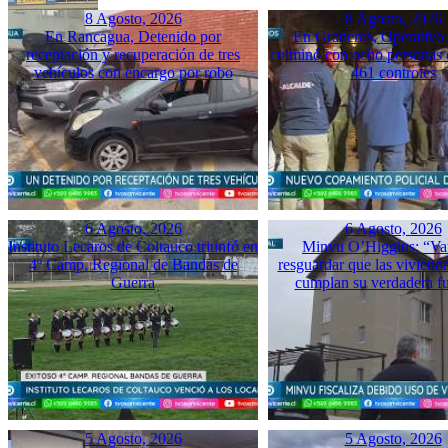
8 Agosto, 2026
8 Agosto, 2026
En Rancagua, Detenido por
En Graneros, Operativo 
receptación y recuperación de tres
culminó con ocho personas 
vehículos con encargo por robo
461 controles
6 Agosto, 2026
6 Agosto, 2026
Instituto Lecaros de Coltauco triunfó en
Minvu O’Higgins: “Va
4º Camp. Regional de Bandas de
resguardar que las vivienda
Guerra
cumplan su verdadera f
5 Agosto, 2026
5 Agosto, 2026