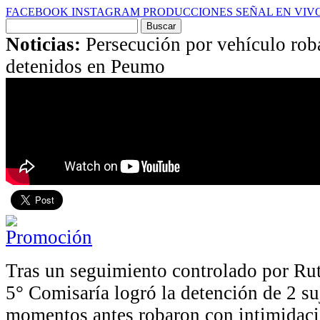
FACEBOOK
INSTAGRAM
PRODUCCIONES
SEÑAL EN VIV
Buscar
por:
Noticias:
Persecución por vehículo rob
detenidos en Peumo
Tras un seguimiento controlado por Rut
5° Comisaría logró la detención de 2 su
momentos antes robaron con intimidaci