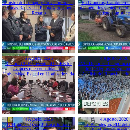
Ministro del Trabajo y Previsión Social,
En Graneros, Carabineros 
Tomás Rau, visita Planta Agrosuper
recupera dos vehículos con
Rosario
detiene a un sujet
5 Agosto, 2026
4 Agosto, 2026
Rectora UOH presentó al CORE los
TVO Deportes: La agónica 
avances que consolidan a la
de O’Higgins en Sudame
Universidad Estatal en 11 años de vida
Análisis del Repechaje d
4 Agosto, 2026
4 Agosto, 2026
O’Higgins (1) vs (0) Boca Juniors:
En Pichidegua, PDI deti
Zona Mixta y Conferencias de Prensa
hombre por microtrá