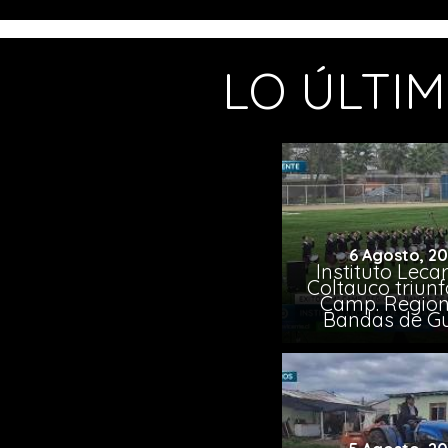
LO ÚLTI
6 Agosto, 2
Instituto Leca
Coltauco triunf
Camp. Region
Bandas de G