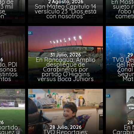
do de
En Most
2 Agosto, 2026
3 mil
San Mateo Capítulo 14
sujeto 
se
versículo 23 “Dios está
robo 
on”
con nosotros”
comet
31 Julio, 2026
29
En Rancagua, Amplio
TVO Dep
26
o, PDI
despliegue de
del Re
rsonas
Carabineros por
Zonal 
stintos
partido O’Higgins
Segun
ntos
versus Boca Juniors
Mat
26
28
artido
En 
28 Julio, 2026
ásquez y
TVO Reportajes:
Carabin