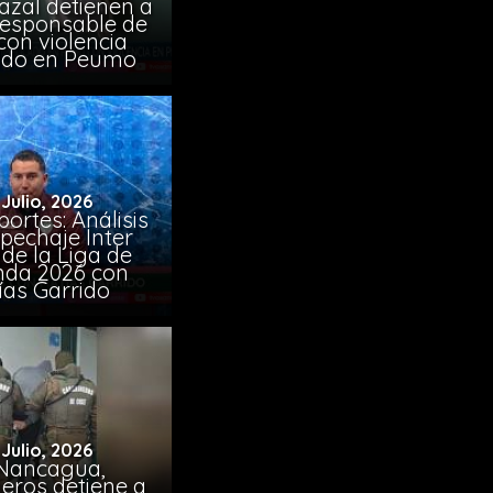
azal detienen a
responsable de
con violencia
ido en Peumo
 Julio, 2026
ortes: Análisis
pechaje Inter
de la Liga de
da 2026 con
ías Garrido
 Julio, 2026
Nancagua,
eros detiene a