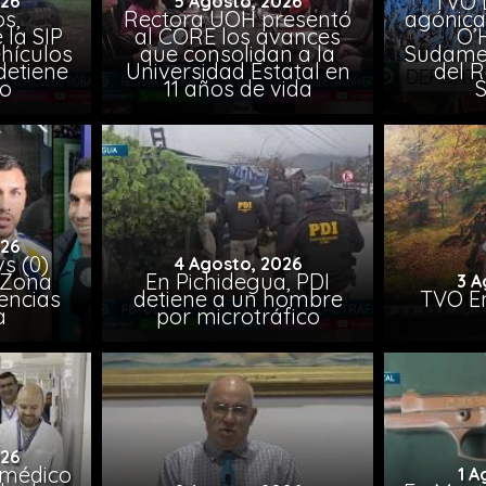
TVO 
026
5 Agosto, 2026
s,
Rectora UOH presentó
agónica
 la SIP
al CORE los avances
O’
hículos
que consolidan a la
Sudamer
detiene
Universidad Estatal en
del 
to
11 años de vida
026
vs (0)
4 Agosto, 2026
 Zona
En Pichidegua, PDI
3 A
encias
detiene a un hombre
TVO En
a
por microtráfico
026
 médico
1 A