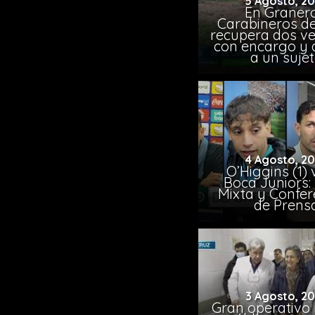
5 Agosto, 2
En Granero
Carabineros de
recupera dos ve
con encargo y 
a un suje
4 Agosto, 2
O’Higgins (1) 
Boca Juniors:
Mixta y Confer
de Prens
3 Agosto, 2
Gran operativo