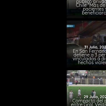
público priva
Chile “Más de 
pacientes 
beneficiar
31 Julio, 20
En San Fernand
detiene a 3 pe
vinculadas a di
hechos viole
29 Julio, 20
Compacto del p
entre Gral. Vel