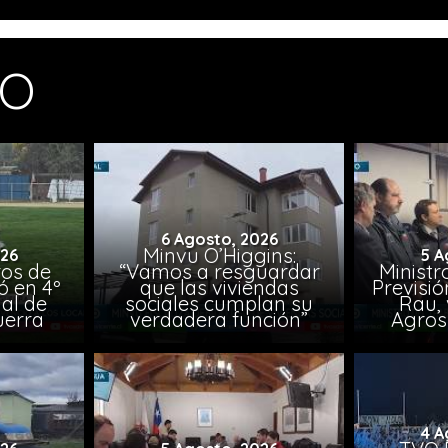
MO
6 Agosto, 2026
Minvu O’Higgins:
026
5 A
ros de
“Vamos a resguardar
Ministr
ó en 4º
que las viviendas
Previsió
al de
sociales cumplan su
Rau, 
uerra
verdadera función”
Agros
4 A