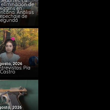
Deportes: La
 eliminación de
Higgins en
icana. Análisis
Repechaje de
Segunda
gosto, 2026
trevistas: Pía
Castro
gosto, 2026