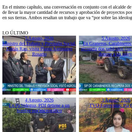
En el mismo capítulo, una conversación en conjunto con el alcalde de 
de llevar la mayor cantidad de recursos y aprobación de proyectos po
en sus tierras. Ambos resaltan un trabajo que va “por sobre las ideolog
LO ÚLTIMO
5 Agosto, 2026
5 Agosto, 2026
Ministro del Trabajo y Previsión Social,
En Graneros, Carabineros 
Tomás Rau, visita Planta Agrosuper
recupera dos vehículos con
Rosario
detiene a un sujet
4 Agosto, 2026
3 Agosto, 2026
En Pichidegua, PDI detiene a un
TVO Entrevistas: Pía 
hombre por microtráfico