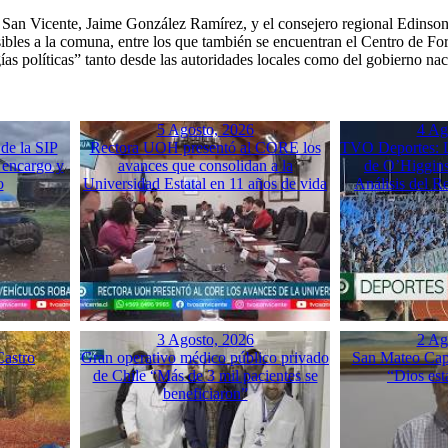
San Vicente, Jaime González Ramírez, y el consejero regional Edinson T
sibles a la comuna, entre los que también se encuentran el Centro de 
ías políticas” tanto desde las autoridades locales como del gobierno nac
5 Agosto, 2026
4 Ag
de la SIP
Rectora UOH presentó al CORE los
TVO Deportes: L
 encargo y
avances que consolidan a la
de O’Higgins
o
Universidad Estatal en 11 años de vida
Análisis del 
3 Agosto, 2026
2 Ag
Castro
Gran operativo médico público privado
San Mateo Capí
de Chile “Más de 3 mil pacientes se
“Dios est
beneficiaron”