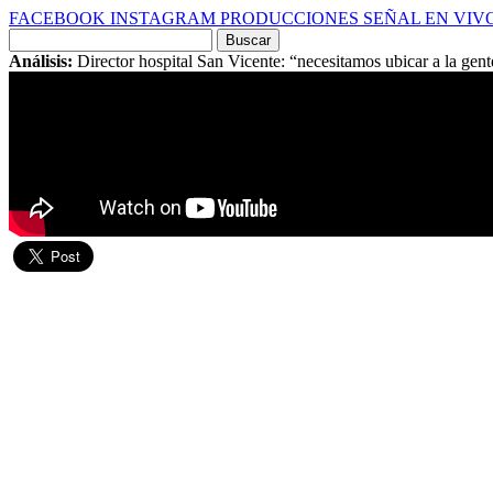
FACEBOOK
INSTAGRAM
PRODUCCIONES
SEÑAL EN VIV
Buscar
por:
Análisis:
Director hospital San Vicente: “necesitamos ubicar a la gent