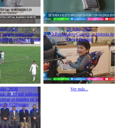
ulio, 2026
28 Julio, 2026
partido entre Gral.
TVO Reportajes: Conoce la historia de
sandino en San Vicente
Diego Berrios
ulio, 2026
Ver más...
ás de 19 mil millones
ctivar el empleo en las
s de O’Higgins