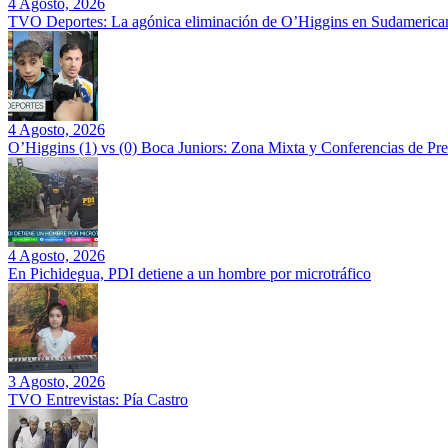
4 Agosto, 2026
TVO Deportes: La agónica eliminación de O’Higgins en Sudamerican
4 Agosto, 2026
O’Higgins (1) vs (0) Boca Juniors: Zona Mixta y Conferencias de Pr
4 Agosto, 2026
En Pichidegua, PDI detiene a un hombre por microtráfico
3 Agosto, 2026
TVO Entrevistas: Pía Castro