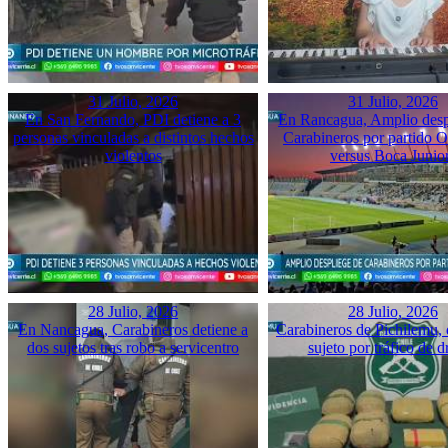
31 Julio, 2026
31 Julio, 2026
En San Fernando, PDI detiene a 3
En Rancagua, Amplio desp
personas vinculadas a distintos hechos
Carabineros por partido 
violentos
versus Boca Junio
28 Julio, 2026
28 Julio, 2026
En Nancagua, Carabineros detiene a
Carabineros de Pichilemu, 
dos sujetos tras robo a servicentro
sujeto por tráfico de d