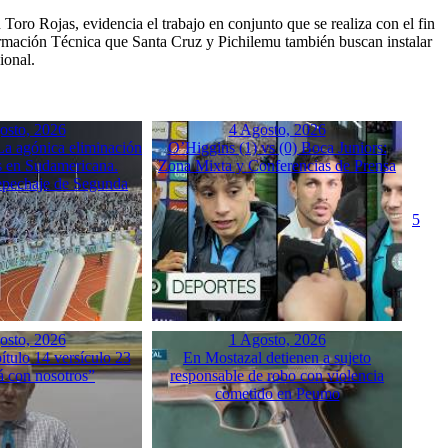
oro Rojas, evidencia el trabajo en conjunto que se realiza con el fin
Formación Técnica que Santa Cruz y Pichilemu también buscan instalar
ional.
osto, 2026
4 Agosto, 2026
a agónica eliminación
O’Higgins (1) vs (0) Boca Juniors:
 en Sudamericana.
Zona Mixta y Conferencias de Prensa
Repechaje de Segunda
5
osto, 2026
1 Agosto, 2026
tulo 14 versículo 23
En Mostazal detienen a sujeto
á con nosotros”
responsable de robo con violencia
cometido en Peumo