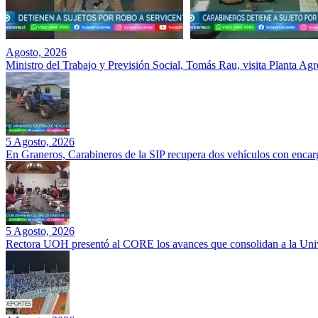
Agosto, 2026
Ministro del Trabajo y Previsión Social, Tomás Rau, visita Planta Ag
5 Agosto, 2026
En Graneros, Carabineros de la SIP recupera dos vehículos con encarg
5 Agosto, 2026
Rectora UOH presentó al CORE los avances que consolidan a la Unive