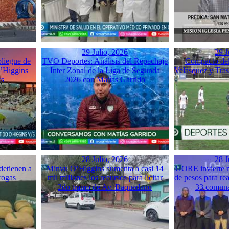
29 Julio, 2026
29 J
liegue de
TVO Deportes: Análisis del Repechaje
Compacto del 
O’Higgins
Inter Zonal de la Liga de Segunda
Velásquez y Tra
rs
2026 con Matías Garrido
28 Julio, 2026
28 J
detienen a
Minvu O’Higgins aumenta a casi 14
GORE invierte m
rogas
mil millones los recursos para licitar
de pesos para rea
2do tramo de Av. Baquedano
33 comuna