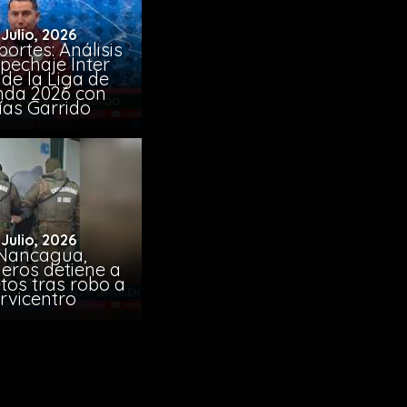
 Julio, 2026
ortes: Análisis
pechaje Inter
de la Liga de
da 2026 con
ías Garrido
 Julio, 2026
Nancagua,
eros detiene a
tos tras robo a
rvicentro