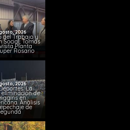
gosto, 2026
o del Trabajo y
n Social, Tomás
visita Planta
uper Rosario
gosto, 2026
Deportes: La
 eliminación de
Higgins en
icana. Análisis
Repechaje de
Segunda