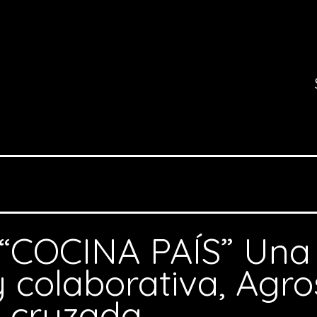
“COCINA PAÍS” Una i
 y colaborativa, Agr
a cruzada