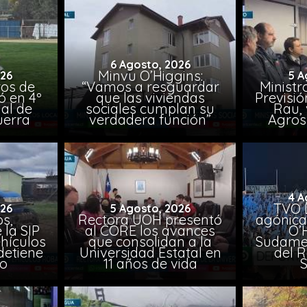
6 Agosto, 2026
Minvu O’Higgins:
026
5 A
ros de
“Vamos a resguardar
Ministr
ó en 4º
que las viviendas
Previsió
al de
sociales cumplan su
Rau, 
uerra
verdadera función”
Agros
4 A
TVO 
026
5 Agosto, 2026
s,
Rectora UOH presentó
agónica
 la SIP
al CORE los avances
O’
hículos
que consolidan a la
Sudamer
detiene
Universidad Estatal en
del 
to
11 años de vida