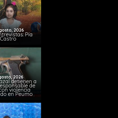
gosto, 2026
trevistas: Pía
Castro
gosto, 2026
azal detienen a
responsable de
con violencia
ido en Peumo