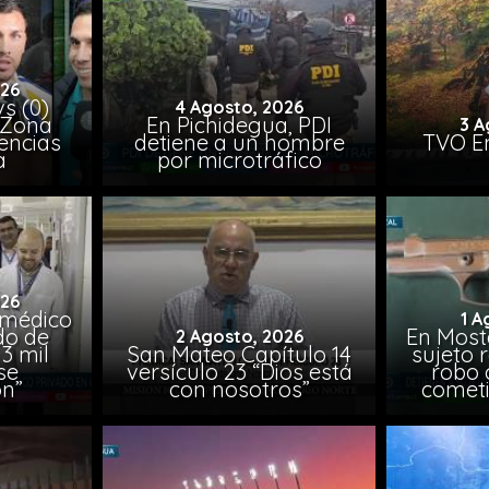
026
vs (0)
4 Agosto, 2026
 Zona
En Pichidegua, PDI
3 A
encias
detiene a un hombre
TVO En
a
por microtráfico
026
 médico
1 A
do de
En Most
2 Agosto, 2026
3 mil
San Mateo Capítulo 14
sujeto 
se
versículo 23 “Dios está
robo 
on”
con nosotros”
comet