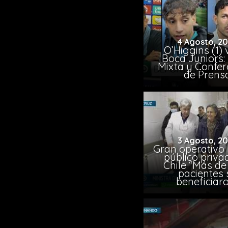
4 Agosto, 2
O’Higgins (1) 
Boca Juniors:
Mixta y Confer
de Prens
3 Agosto, 2
Gran operativo
público priva
Chile “Más de 
pacientes 
beneficiar