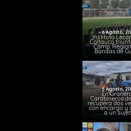
6 Agosto, 2
Instituto Leca
Coltauco triunf
Camp. Region
Bandas de G
5 Agosto, 2
En Granero
Carabineros de
recupera dos ve
con encargo y 
a un suje