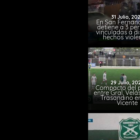
31 Julio, 20
En San Fernand
detiene a 3 pe
vinculadas a di
hechos viole
29 Julio, 20
Compacto del p
entre Gral. Vel
Trasandino e
Vicente