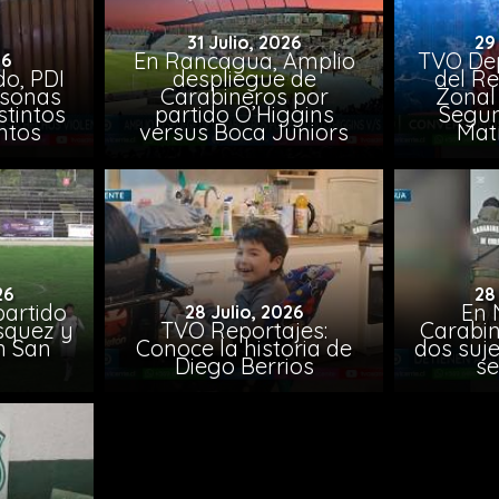
31 Julio, 2026
29
En Rancagua, Amplio
TVO Dep
26
o, PDI
despliegue de
del Re
rsonas
Carabineros por
Zonal 
stintos
partido O’Higgins
Segun
ntos
versus Boca Juniors
Mat
26
28
artido
En 
28 Julio, 2026
ásquez y
TVO Reportajes:
Carabin
n San
Conoce la historia de
dos suje
Diego Berrios
se