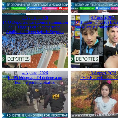
4 Agosto, 2026
4 Agosto, 2026
TVO Deportes: La agónica eliminación
O’Higgins (1) vs (0) Boca
de O’Higgins en Sudamericana.
Zona Mixta y Conferencias
Análisis del Repechaje de Segunda
4 Agosto, 2026
3 Agosto, 2026
En Pichidegua, PDI detiene a un
TVO Entrevistas: Pía 
hombre por microtráfico