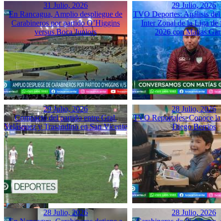
31 Julio, 2026
29 Julio, 2026
En Rancagua, Amplio despliegue de
TVO Deportes: Análisis del
Carabineros por partido O’Higgins
Inter Zonal de la Liga d
versus Boca Juniors
2026 con Matías Gar
29 Julio, 2026
28 Julio, 2026
Compacto del partido entre Gral.
TVO Reportajes: Conoce la 
Velásquez y Trasandino en San Vicente
Diego Berrios
28 Julio, 2026
28 Julio, 2026