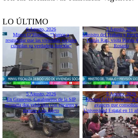
LO ÚLTIMO
6 Agosto, 2026
5 Agosto, 2026
Minvu O’Higgins: “Vamos a
Ministro del Trabajo y Previ
resguardar que las viviendas sociales
Tomás Rau, visita Planta 
cumplan su verdadera función”
Rosario
5 Agosto, 2026
5 Agosto, 2026
En Graneros, Carabineros de la SIP
Rectora UOH presentó al
recupera dos vehículos con encargo y
avances que consolida
detiene a un sujeto
Universidad Estatal en 11 a