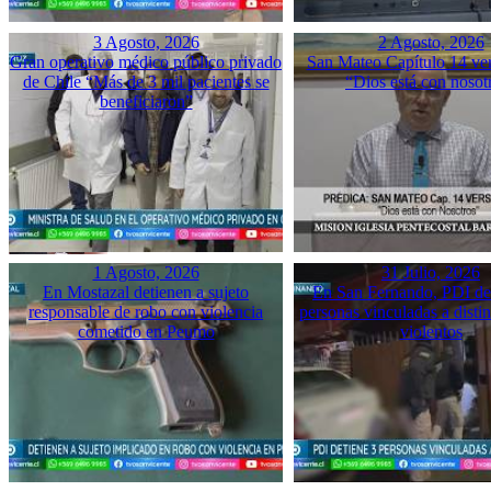
3 Agosto, 2026
2 Agosto, 2026
Gran operativo médico público privado
San Mateo Capítulo 14 ver
de Chile “Más de 3 mil pacientes se
“Dios está con nosot
beneficiaron”
1 Agosto, 2026
31 Julio, 2026
En Mostazal detienen a sujeto
En San Fernando, PDI det
responsable de robo con violencia
personas vinculadas a disti
cometido en Peumo
violentos