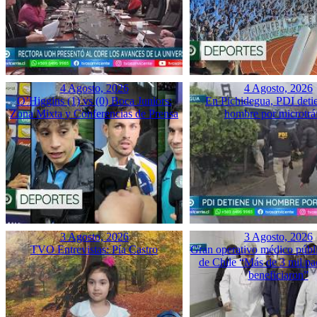
4 Agosto, 2026
4 Agosto, 2026
O’Higgins (1) vs (0) Boca Juniors:
En Pichidegua, PDI deti
Zona Mixta y Conferencias de Prensa
hombre por microtrá
3 Agosto, 2026
3 Agosto, 2026
TVO Entrevistas: Pía Castro
Gran operativo médico públ
de Chile “Más de 3 mil pac
beneficiaron”