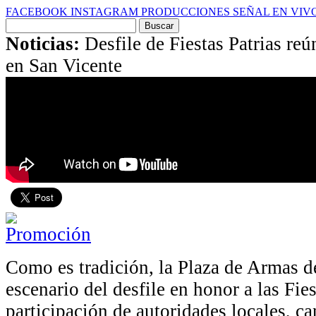
FACEBOOK
INSTAGRAM
PRODUCCIONES
SEÑAL EN VIV
Buscar
por:
Noticias:
Desfile de Fiestas Patrias re
en San Vicente
Como es tradición, la Plaza de Armas d
escenario del desfile en honor a las Fies
participación de autoridades locales, ca