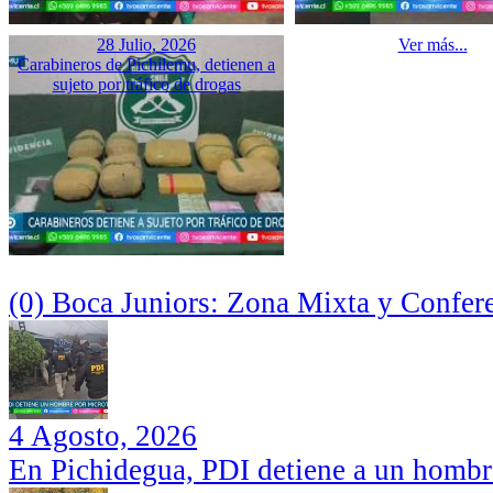
28 Julio, 2026
Ver más...
Carabineros de Pichilemu, detienen a
sujeto por tráfico de drogas
(0) Boca Juniors: Zona Mixta y Confer
4 Agosto, 2026
En Pichidegua, PDI detiene a un hombr