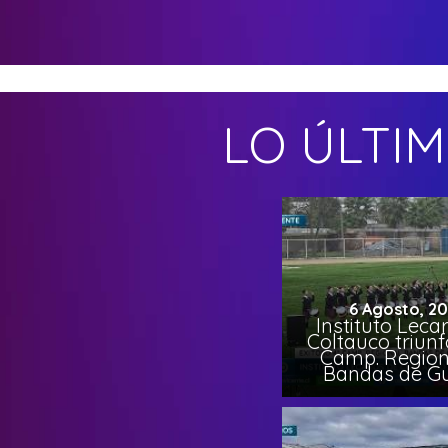
LO ÚLTI
6 Agosto, 2
Instituto Leca
Coltauco triunf
Camp. Region
Bandas de G