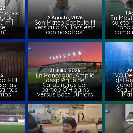
026
 médico
1 A
do de
En Most
2 Agosto, 2026
3 mil
San Mateo Capítulo 14
sujeto 
se
versículo 23 “Dios está
robo 
on”
con nosotros”
comet
31 Julio, 2026
29
En Rancagua, Amplio
TVO Dep
26
o, PDI
despliegue de
del Re
rsonas
Carabineros por
Zonal 
stintos
partido O’Higgins
Segun
ntos
versus Boca Juniors
Mat