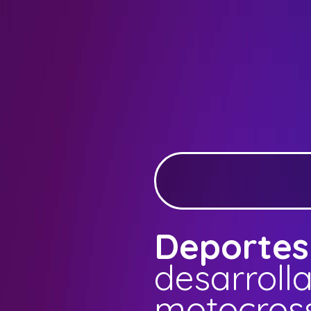
Deportes
desarroll
motocros