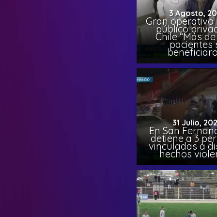
3 Agosto, 2
Gran operativo
público priva
Chile “Más de 
pacientes 
beneficiar
31 Julio, 20
En San Fernand
detiene a 3 pe
vinculadas a di
hechos viole