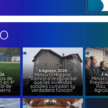
MO
6 Agosto, 2026
Minvu O’Higgins:
026
5 A
ros de
“Vamos a resguardar
Ministr
ó en 4º
que las viviendas
Previsió
al de
sociales cumplan su
Rau, 
uerra
verdadera función”
Agros