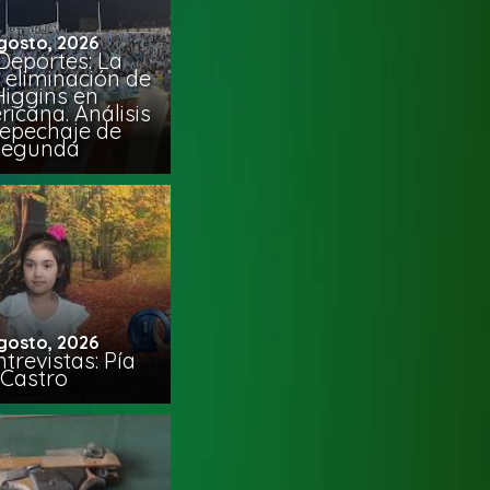
gosto, 2026
Deportes: La
 eliminación de
Higgins en
icana. Análisis
Repechaje de
Segunda
gosto, 2026
trevistas: Pía
Castro