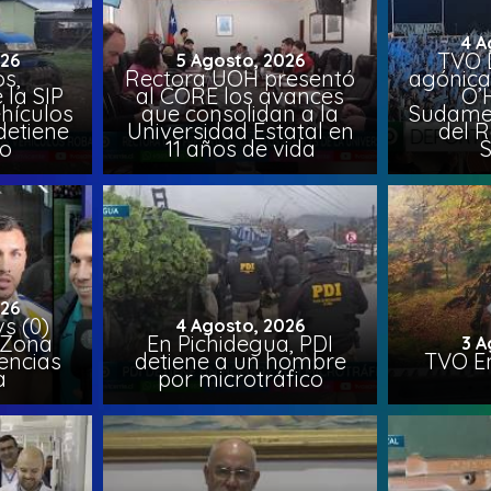
4 A
TVO 
026
5 Agosto, 2026
s,
Rectora UOH presentó
agónica
 la SIP
al CORE los avances
O’
hículos
que consolidan a la
Sudamer
detiene
Universidad Estatal en
del 
to
11 años de vida
026
vs (0)
4 Agosto, 2026
 Zona
En Pichidegua, PDI
3 A
encias
detiene a un hombre
TVO En
a
por microtráfico