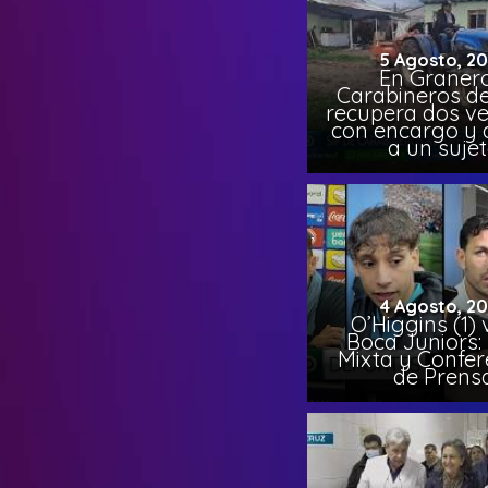
5 Agosto, 2
En Granero
Carabineros de
recupera dos ve
con encargo y 
a un suje
4 Agosto, 2
O’Higgins (1) 
Boca Juniors:
Mixta y Confer
de Prens