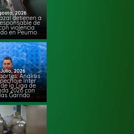
gosto, 2026
azal detienen a
responsable de
con violencia
ido en Peumo
 Julio, 2026
ortes: Análisis
pechaje Inter
de la Liga de
da 2026 con
ías Garrido