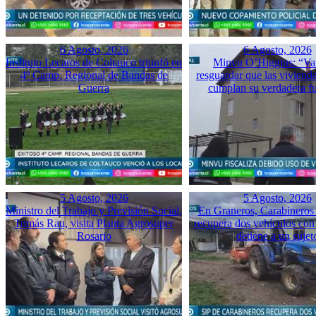
6 Agosto, 2026
6 Agosto, 2026
Instituto Lecaros de Coltauco triunfó en
Minvu O’Higgins: “Va
4º Camp. Regional de Bandas de
resguardar que las vivienda
Guerra
cumplan su verdadera f
5 Agosto, 2026
5 Agosto, 2026
Ministro del Trabajo y Previsión Social,
En Graneros, Carabineros 
Tomás Rau, visita Planta Agrosuper
recupera dos vehículos con
Rosario
detiene a un sujet