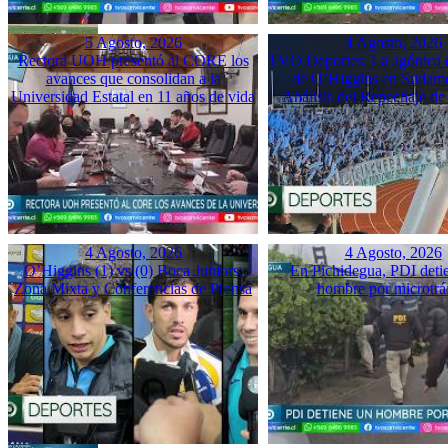
5 Agosto, 2026
4 Agosto, 2026
Rectora UOH presentó al CORE los
TVO Deportes: La agónica 
avances que consolidan a la
de O’Higgins en Sudame
Universidad Estatal en 11 años de vida
Análisis del Repechaje d
4 Agosto, 2026
4 Agosto, 2026
O’Higgins (1) vs (0) Boca Juniors:
En Pichidegua, PDI deti
Zona Mixta y Conferencias de Prensa
hombre por microtrá