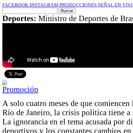
FACEBOOK
INSTAGRAM
PRODUCCIONES
SEÑAL EN VIV
Buscar
por:
Deportes:
Ministro de Deportes de Bras
A solo cuatro meses de que comiencen 
Río de Janeiro, la crisis política tiene 
La ignorancia en el tema acusada por d
deportivos y los constantes cambios en