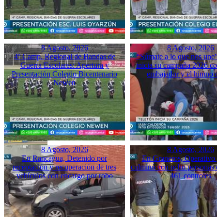
8 Agosto, 2026
8 Agosto, 2026
4º Camp. Regional de Bandas de
“Súmate a lo que nos une”
Guerra Escolares: Apertura y
inicia su campaña 2026 co
Presentación Colegio Bicentenario
embajador y el himno o
Newen
8 Agosto, 2026
8 Agosto, 2026
En Rancagua, Detenido por
En Graneros, Operativo 
receptación y recuperación de tres
culminó con ocho personas 
vehículos con encargo por robo
461 controles