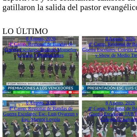
gatillaron la salida del pastor evangélic
LO ÚLTIMO
8 Agosto, 2026
8 Agosto, 2026
4º Camp. Regional de Bandas de
4º Camp. Regional de B
Guerra Escolares: Instituto Monseñor
Guerra Escolares: Colegio El
Lecaros y Premiaciones
y Show de Medio Ti
8 Agosto, 2026
8 Agosto, 2026
4º Camp. Regional de Bandas de
4º Camp. Regional de B
Guerra Escolares: Esc. Luis Oyarzun y
Guerra Escolares: JAB 
Esc. Margot Loyola
Colegio El Salvad