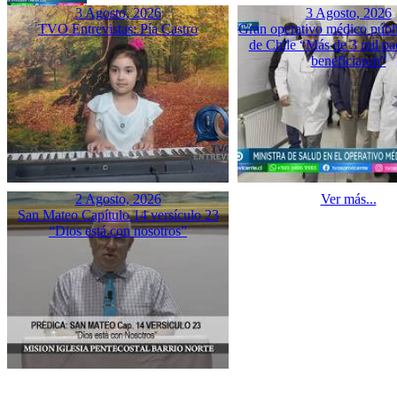
3 Agosto, 2026
3 Agosto, 2026
TVO Entrevistas: Pía Castro
Gran operativo médico públ
de Chile “Más de 3 mil pac
beneficiaron”
2 Agosto, 2026
Ver más...
San Mateo Capítulo 14 versículo 23
“Dios está con nosotros”