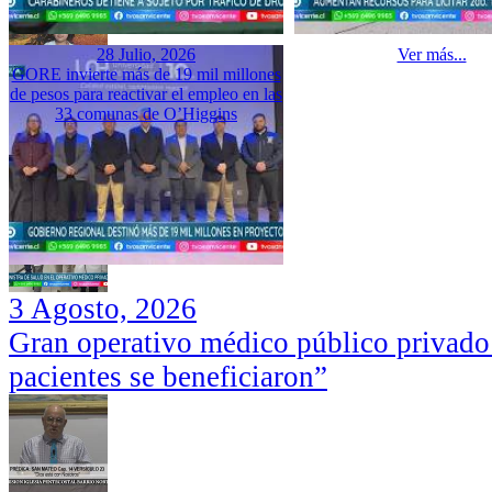
28 Julio, 2026
Ver más...
GORE invierte más de 19 mil millones
de pesos para reactivar el empleo en las
33 comunas de O’Higgins
3 Agosto, 2026
Gran operativo médico público privado
pacientes se beneficiaron”