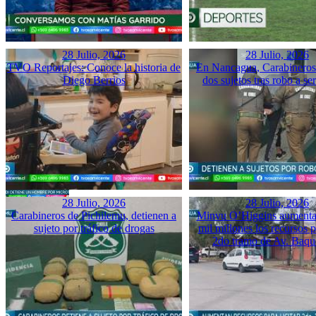
28 Julio, 2026
28 Julio, 2026
TVO Reportajes: Conoce la historia de
En Nancagua, Carabineros 
Diego Berrios
dos sujetos tras robo a se
28 Julio, 2026
28 Julio, 2026
Carabineros de Pichilemu, detienen a
Minvu O’Higgins aumenta 
sujeto por tráfico de drogas
mil millones los recursos pa
2do tramo de Av. Baq