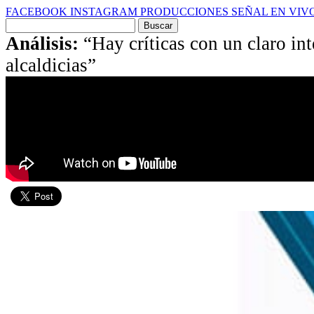
FACEBOOK
INSTAGRAM
PRODUCCIONES
SEÑAL EN VIV
Buscar
por:
Análisis:
“Hay críticas con un claro int
alcaldicias”