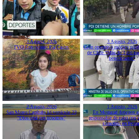
3 Agosto, 2026
3 Agosto, 2026
TVO Entrevistas: Pía Castro
Gran operativo médico públ
de Chile “Más de 3 mil pac
beneficiaron”
2 Agosto, 2026
1 Agosto, 2026
San Mateo Capítulo 14 versículo 23
En Mostazal detienen a
“Dios está con nosotros”
responsable de robo con 
cometido en Peu