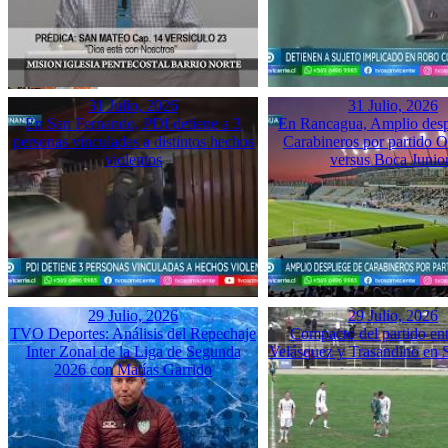
31 Julio, 2026
31 Julio, 2026
En San Fernando, PDI detiene a 3
En Rancagua, Amplio desp
personas vinculadas a distintos hechos
Carabineros por partido 
violentos
versus Boca Junio
29 Julio, 2026
29 Julio, 2026
TVO Deportes: Análisis del Repechaje
Compacto del partido ent
Inter Zonal de la Liga de Segunda
Velásquez y Trasandino en 
2026 con Matías Garrido