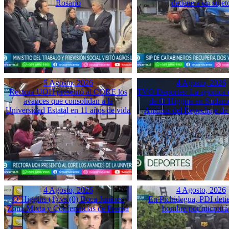
Rosario
detiene a un sujet
5 Agosto, 2026
4 Agosto, 2026
Rectora UOH presentó al CORE los
TVO Deportes: La agónica 
avances que consolidan a la
de O’Higgins en Sudame
Universidad Estatal en 11 años de vida
Análisis del Repechaje d
4 Agosto, 2026
4 Agosto, 2026
O’Higgins (1) vs (0) Boca Juniors:
En Pichidegua, PDI deti
Zona Mixta y Conferencias de Prensa
hombre por microtrá