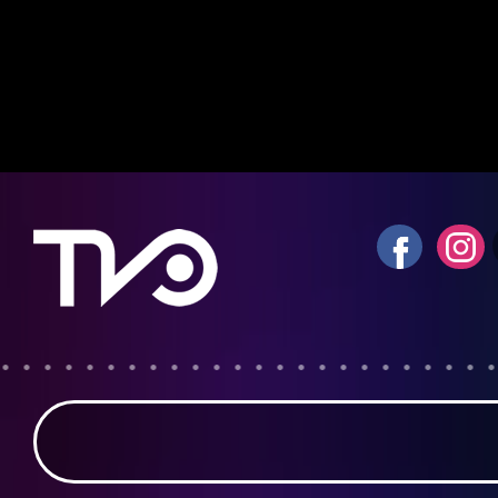
Notice
: fwrite(): Write of 618 bytes fa
quota exceeded in
/home/tvosanvi/publ
content/plugins/wordfence/vendor/wo
waf/src/lib/storage/file.php
on line
42