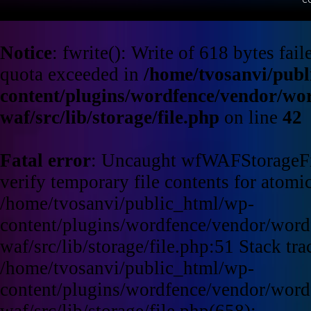
Notice
: fwrite(): Write of 618 bytes fa
quota exceeded in
/home/tvosanvi/publ
content/plugins/wordfence/vendor/wo
waf/src/lib/storage/file.php
on line
42
Fatal error
: Uncaught wfWAFStorageFi
verify temporary file contents for atomic
/home/tvosanvi/public_html/wp-
content/plugins/wordfence/vendor/word
waf/src/lib/storage/file.php:51 Stack tra
/home/tvosanvi/public_html/wp-
content/plugins/wordfence/vendor/word
waf/src/lib/storage/file.php(658):