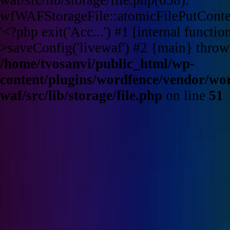
wfWAFStorageFile::atomicFilePutContent
'<?php exit('Acc...') #1 [internal funct
>saveConfig('livewaf') #2 {main} throw
/home/tvosanvi/public_html/wp-
content/plugins/wordfence/vendor/wo
waf/src/lib/storage/file.php
on line
51