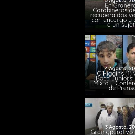
5 Agosto, 2
En Granero
Carabineros de
recupera dos ve
con encargo y 
a un suje
4 Agosto, 2
O’Higgins (1) 
Boca Juniors:
Mixta y Confer
de Prens
3 Agosto, 2
Gran operativo