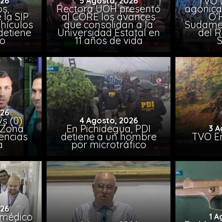
TVO 
026
5 Agosto, 2026
s,
Rectora UOH presentó
agónica
 la SIP
al CORE los avances
O’
hículos
que consolidan a la
Sudamer
detiene
Universidad Estatal en
del 
to
11 años de vida
026
vs (0)
4 Agosto, 2026
 Zona
En Pichidegua, PDI
3 A
encias
detiene a un hombre
TVO En
a
por microtráfico
026
 médico
1 A