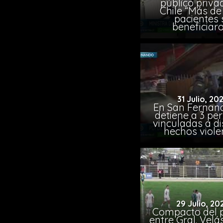
público priva
Chile “Más de 
pacientes 
beneficiar
31 Julio, 20
En San Fernand
detiene a 3 pe
vinculadas a di
hechos viole
29 Julio, 20
Compacto del p
entre Gral. Vel