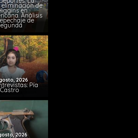
Deportes: La
 eliminación de
Higgins en
icana. Análisis
Repechaje de
Segunda
gosto, 2026
trevistas: Pía
Castro
gosto, 2026