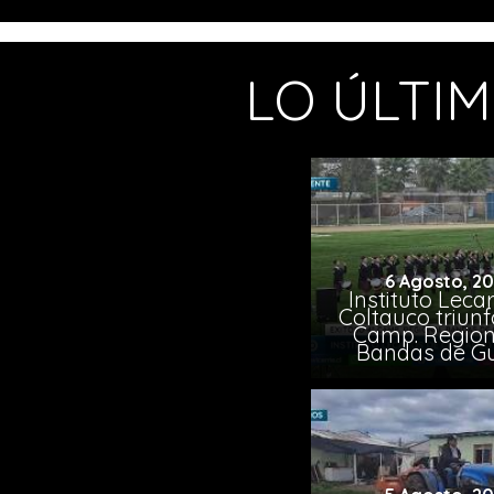
LO ÚLTI
6 Agosto, 2
Instituto Leca
Coltauco triunf
Camp. Region
Bandas de G