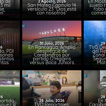
do de
En Most
2 Agosto, 2026
3 mil
San Mateo Capítulo 14
sujeto 
se
versículo 23 “Dios está
robo 
on”
con nosotros”
comet
31 Julio, 2026
29
En Rancagua, Amplio
TVO Dep
26
o, PDI
despliegue de
del Re
rsonas
Carabineros por
Zonal 
stintos
partido O’Higgins
Segun
ntos
versus Boca Juniors
Mat
26
28
artido
En 
28 Julio, 2026
ásquez y
TVO Reportajes:
Carabin