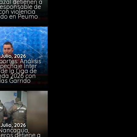
azal detienen a
responsable de
con violencia
ido en Peumo
 Julio, 2026
ortes: Análisis
pechaje Inter
de la Liga de
da 2026 con
ías Garrido
 Julio, 2026
Nancagua,
eros detiene a