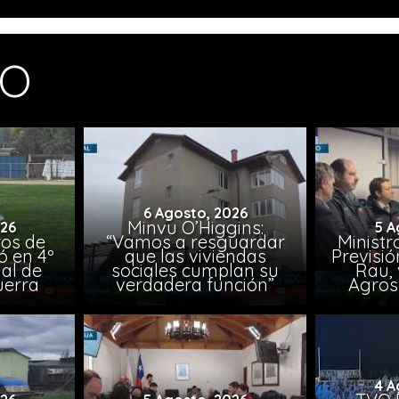
MO
6 Agosto, 2026
Minvu O’Higgins:
026
5 A
ros de
“Vamos a resguardar
Ministr
ó en 4º
que las viviendas
Previsió
al de
sociales cumplan su
Rau, 
uerra
verdadera función”
Agros
4 A