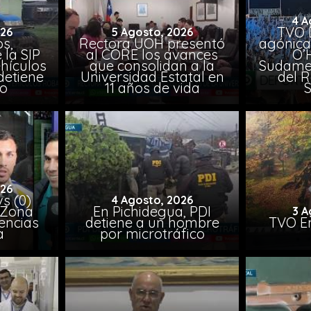
4 A
TVO 
026
5 Agosto, 2026
s,
Rectora UOH presentó
agónica
 la SIP
al CORE los avances
O’
hículos
que consolidan a la
Sudamer
detiene
Universidad Estatal en
del 
to
11 años de vida
026
vs (0)
4 Agosto, 2026
 Zona
En Pichidegua, PDI
3 A
encias
detiene a un hombre
TVO En
a
por microtráfico