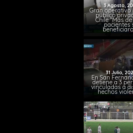
3 Agosto, 2
Gran operativo
público priva
Chile “Más de 
pacientes 
beneficiar
31 Julio, 20
En San Fernand
detiene a 3 pe
vinculadas a di
hechos viole