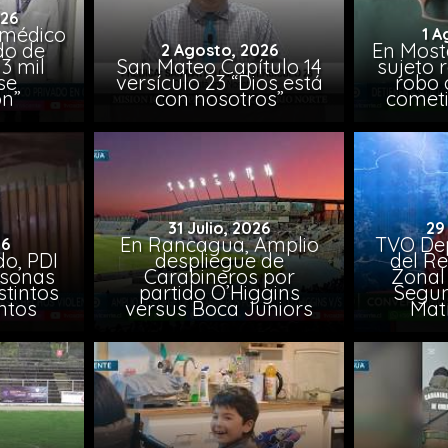
026
 médico
1 A
do de
En Most
2 Agosto, 2026
3 mil
San Mateo Capítulo 14
sujeto 
se
versículo 23 “Dios está
robo 
on”
con nosotros”
comet
31 Julio, 2026
29
En Rancagua, Amplio
TVO Dep
26
o, PDI
despliegue de
del Re
rsonas
Carabineros por
Zonal 
stintos
partido O’Higgins
Segun
ntos
versus Boca Juniors
Mat