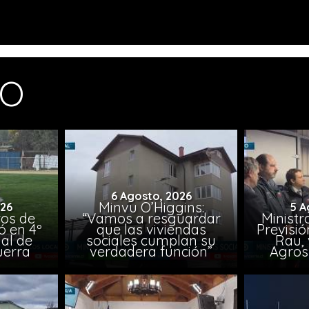
MO
6 Agosto, 2026
Minvu O’Higgins:
026
5 A
ros de
“Vamos a resguardar
Ministr
ó en 4º
que las viviendas
Previsió
al de
sociales cumplan su
Rau, 
uerra
verdadera función”
Agros