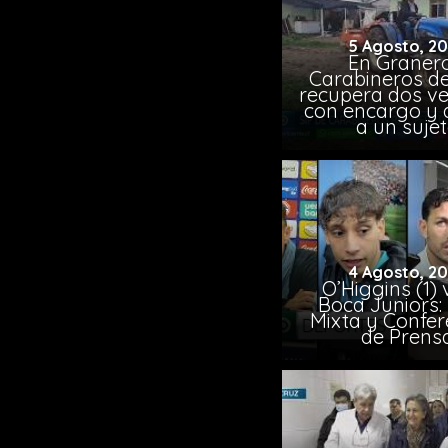
5 Agosto, 2
En Granero
Carabineros de
recupera dos ve
con encargo y 
a un suje
4 Agosto, 2
O’Higgins (1) 
Boca Juniors:
Mixta y Confer
de Prens