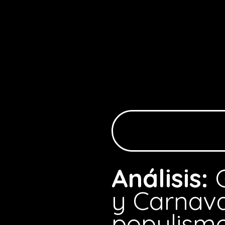
Análisis:
y Carnava
populism