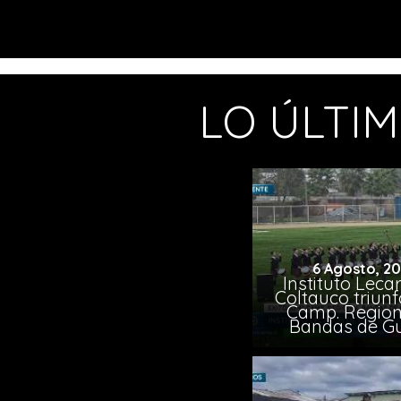
LO ÚLTI
6 Agosto, 2
Instituto Leca
Coltauco triunf
Camp. Region
Bandas de G