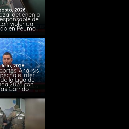
gosto, 2026
azal detienen a
responsable de
con violencia
ido en Peumo
 Julio, 2026
ortes: Análisis
pechaje Inter
de la Liga de
da 2026 con
ías Garrido