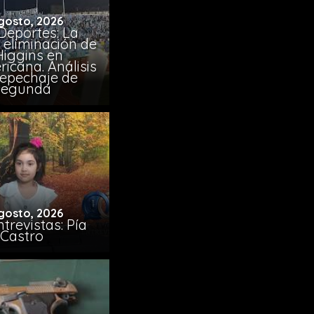
gosto, 2026
Deportes: La
 eliminación de
Higgins en
icana. Análisis
Repechaje de
Segunda
gosto, 2026
trevistas: Pía
Castro