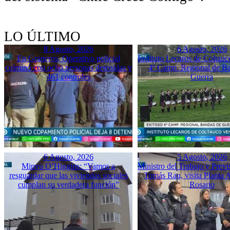
LO ÚLTIMO
8 Agosto, 2026
6 Agosto, 2026
En Graneros, Operativo policial
Instituto Lecaros de Coltauc
culminó con ocho personas detenidas y
4º Camp. Regional de B
461 controles
Guerra
6 Agosto, 2026
5 Agosto, 2026
Minvu O’Higgins: “Vamos a
Ministro del Trabajo y Previ
resguardar que las viviendas sociales
Tomás Rau, visita Planta 
cumplan su verdadera función”
Rosario