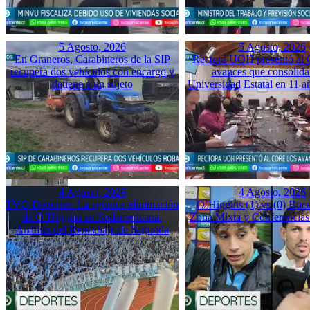
5 Agosto, 2026
5 Agosto, 2026
En Graneros, Carabineros de la SIP
Rectora UOH presentó al
recupera dos vehículos con encargo y
avances que consolida
detiene a un sujeto
Universidad Estatal en 11 a
4 Agosto, 2026
4 Agosto, 2026
TVO Deportes: La agónica eliminación
O’Higgins (1) vs (0) Boca
de O’Higgins en Sudamericana.
Zona Mixta y Conferencias
Análisis del Repechaje de Segunda