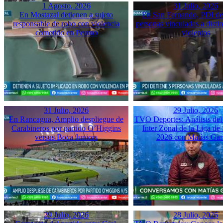
1 Agosto, 2026
31 Julio, 2026
En Mostazal detienen a sujeto
En San Fernando, PDI det
responsable de robo con violencia
personas vinculadas a disti
cometido en Peumo
violentos
31 Julio, 2026
29 Julio, 2026
En Rancagua, Amplio despliegue de
TVO Deportes: Análisis del
Carabineros por partido O’Higgins
Inter Zonal de la Liga d
versus Boca Juniors
2026 con Matías Gar
29 Julio, 2026
28 Julio, 2026