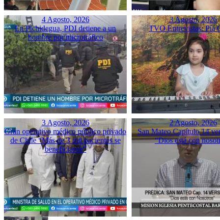
4 Agosto, 2026
3 Agosto, 2026
En Pichidegua, PDI detiene a un
TVO Entrevistas: Pía 
hombre por microtráfico
3 Agosto, 2026
2 Agosto, 2026
Gran operativo médico público privado
San Mateo Capítulo 14 ver
de Chile “Más de 3 mil pacientes se
“Dios está con nosot
beneficiaron”