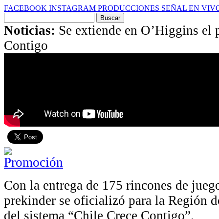
FACEBOOK
INSTAGRAM
PRODUCCIONES
SEÑAL EN VIV
Buscar
por:
Noticias:
Se extiende en O’Higgins el 
Contigo
Con la entrega de 175 rincones de jueg
prekinder se oficializó para la Región 
del sistema “Chile Crece Contigo”.