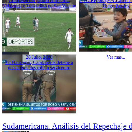
Compacto del partido entre Gral.
TVO Reportajes: Conoce la 
Velásquez y Trasandino en San Vicente
Diego Berrios
28 Julio, 2026
Ver más...
En Nancagua, Carabineros detiene a
dos sujetos tras robo a servicentro
Sudamericana. Análisis del Repechaje 