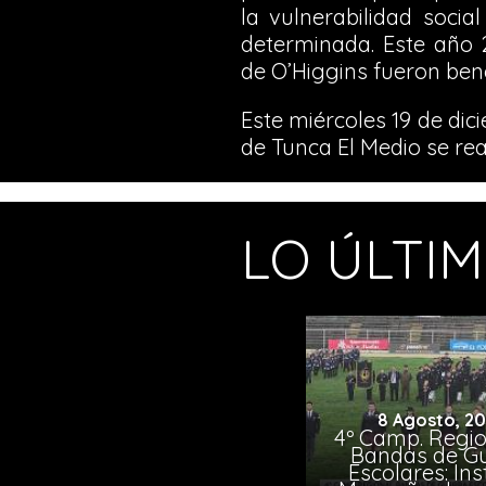
la vulnerabilidad soci
determinada. Este año 2
de O’Higgins fueron bene
Este miércoles 19 de dic
de Tunca El Medio se rea
LO ÚLTI
8 Agosto, 2
4º Camp. Regio
Bandas de G
Escolares: Ins