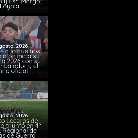
 y Esc. Margot
Loyola
gosto, 2026
e a lo que nos
eletón inicia su
a 2026 con su
mbajador y el
no oficial
gosto, 2026
uto Lecaros de
o triunfó en 4º
 Regional de
s de Guerra