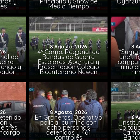
aros y
Principito y Show de
Oyarzun
nes
Medio Tiempo
8 Agosto, 2026
8 A
4º Camp. Regional de
“Súmat
026
nal de
Bandas de Guerra
une”: T
uerra
Escolares: Apertura y
campañ
Rengo y
Presentación Colegio
niño e
lvador
Bicentenario Newen
him
026
8 Agosto, 2026
etenido
En Graneros, Operativo
6 A
ión y
policial culminó con
Instit
e tres
ocho personas
Coltauc
encargo
detenidas y 461
Camp.
controles
Banda