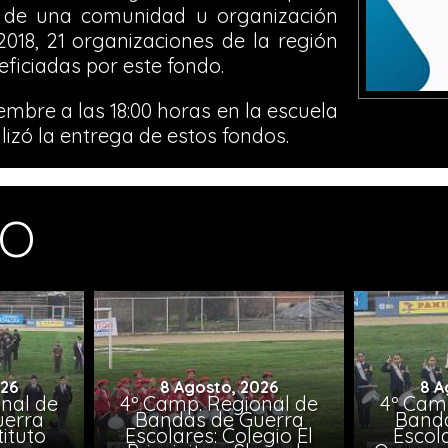
al de una comunidad u organización
018, 21 organizaciones de la región
ficiadas por este fondo.
iembre a las 18:00 horas en la escuela
lizó la entrega de estos fondos.
MO
026
8 Agosto, 2026
8 A
nal de
4º Camp. Regional de
4º Cam
uerra
Bandas de Guerra
Banda
tituto
Escolares: Colegio El
Escola