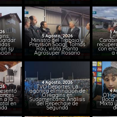
026
5 A
ins:
En
5 Agosto, 2026
uardar
Ministro del Trabajo y
Carabin
endas
Previsión Social, Tomás
recuper
lan su
Rau, visita Planta
con enc
ción”
Agrosuper Rosario
a 
4 Agosto, 2026
TVO Deportes: La
026
resentó
agónica eliminación de
4 A
vances
O’Higgins en
O’Higg
n a la
Sudamericana. Análisis
Boca 
atal en
del Repechaje de
Mixta 
vida
Segunda
d