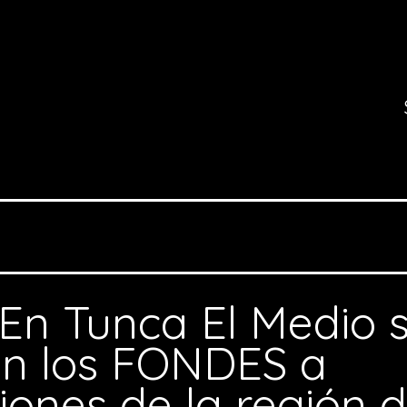
En Tunca El Medio 
on los FONDES a
iones de la región 