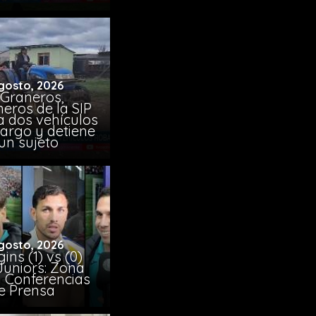
gosto, 2026
 Graneros,
eros de la SIP
a dos vehículos
argo y detiene
un sujeto
gosto, 2026
ins (1) vs (0)
Juniors: Zona
y Conferencias
e Prensa