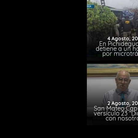
4 Agosto, 2
En Pichidegua
detiene a un 
por microtrá
2 Agosto, 2
San Mateo Capí
versículo 23 “Di
con nosotr