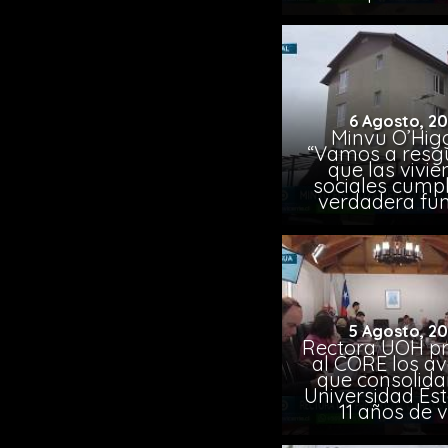
6 Agosto, 2
Minvu O’Higg
“Vamos a resg
que las vivi
sociales cump
verdadera fun
5 Agosto, 2
Rectora UOH p
al CORE los a
que consolida
Universidad Est
11 años de 