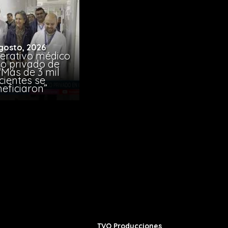
gosto, 2026
erativo médico
co privado de
“Más de 3 mil
cientes se
eficiaron”
TVO Producciones