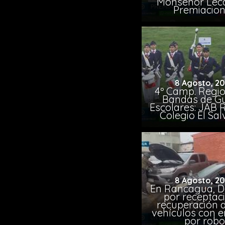
Monseñor Lec
Premiacio
8 Agosto, 2
4º Camp. Regio
Bandas de G
Escolares: JAB 
Colegio El Sa
8 Agosto, 2
En Rancagua, D
por receptac
recuperación d
vehículos con 
por robo