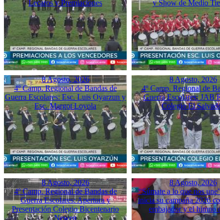
Lecaros y Premiaciones
y Show de Medio Ti
8 Agosto, 2026
8 Agosto, 2026
4º Camp. Regional de Bandas de
4º Camp. Regional de B
Guerra Escolares: Esc. Luis Oyarzun y
Guerra Escolares: JAB 
Esc. Margot Loyola
Colegio El Salvad
8 Agosto, 2026
8 Agosto, 2026
4º Camp. Regional de Bandas de
“Súmate a lo que nos une”
Guerra Escolares: Apertura y
inicia su campaña 2026 co
Presentación Colegio Bicentenario
embajador y el himno o
Newen