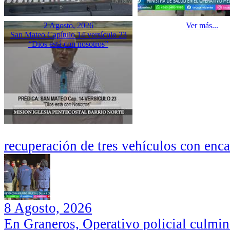
2 Agosto, 2026
Ver más...
San Mateo Capítulo 14 versículo 23
“Dios está con nosotros”
recuperación de tres vehículos con enc
8 Agosto, 2026
En Graneros, Operativo policial culmi