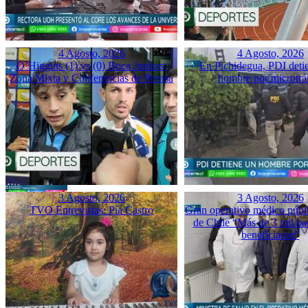
4 Agosto, 2026
4 Agosto, 2026
O’Higgins (1) vs (0) Boca Juniors:
En Pichidegua, PDI deti
Zona Mixta y Conferencias de Prensa
hombre por microtrá
3 Agosto, 2026
3 Agosto, 2026
TVO Entrevistas: Pía Castro
Gran operativo médico públ
de Chile “Más de 3 mil pac
beneficiaron”