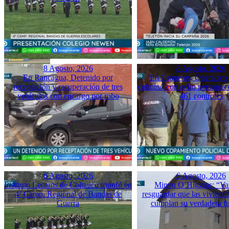
8 Agosto, 2026
8 Agosto, 2026
En Rancagua, Detenido por
En Graneros, Operativo 
receptación y recuperación de tres
culminó con ocho personas 
vehículos con encargo por robo
461 controles
6 Agosto, 2026
6 Agosto, 2026
Instituto Lecaros de Coltauco triunfó en
Minvu O’Higgins: “Va
4º Camp. Regional de Bandas de
resguardar que las vivienda
Guerra
cumplan su verdadera f