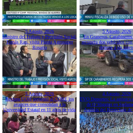
5 Agosto, 2026
5 Agosto, 2026
Ministro del Trabajo y Previsión Social,
En Graneros, Carabineros 
Tomás Rau, visita Planta Agrosuper
recupera dos vehículos con
Rosario
detiene a un sujet
5 Agosto, 2026
4 Agosto, 2026
Rectora UOH presentó al CORE los
TVO Deportes: La agónica 
avances que consolidan a la
de O’Higgins en Sudame
Universidad Estatal en 11 años de vida
Análisis del Repechaje d