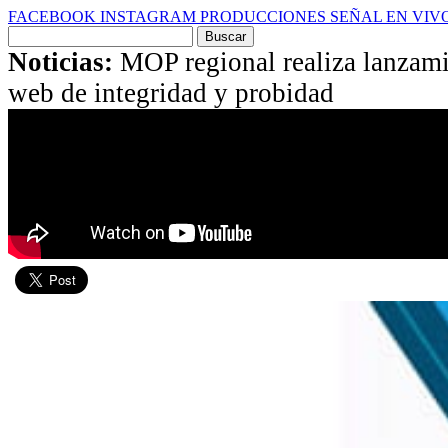
FACEBOOK
INSTAGRAM
PRODUCCIONES
SEÑAL EN VIV
Buscar
por:
Noticias:
MOP regional realiza lanzam
web de integridad y probidad