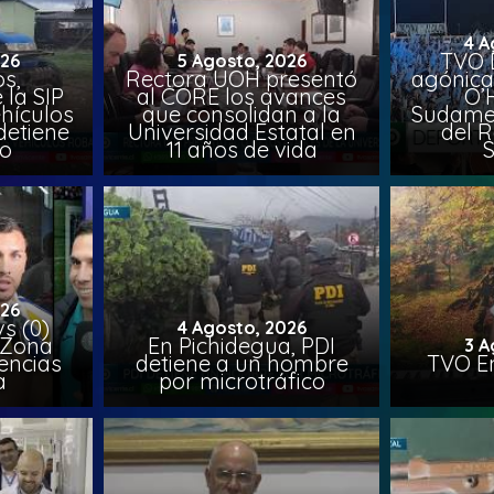
4 A
TVO 
026
5 Agosto, 2026
s,
Rectora UOH presentó
agónica
 la SIP
al CORE los avances
O’
hículos
que consolidan a la
Sudamer
detiene
Universidad Estatal en
del 
to
11 años de vida
026
vs (0)
4 Agosto, 2026
 Zona
En Pichidegua, PDI
3 A
encias
detiene a un hombre
TVO En
a
por microtráfico