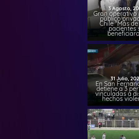
3 Agosto, 2
Gran operativo
público priva
Chile “Más de 
pacientes 
beneficiar
31 Julio, 20
En San Fernand
detiene a 3 pe
vinculadas a di
hechos viole