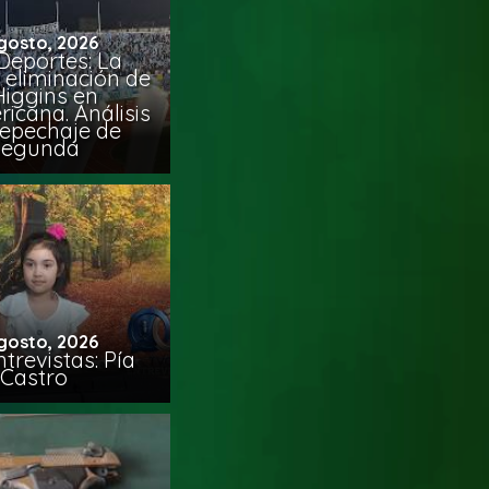
gosto, 2026
Deportes: La
 eliminación de
Higgins en
icana. Análisis
Repechaje de
Segunda
gosto, 2026
trevistas: Pía
Castro