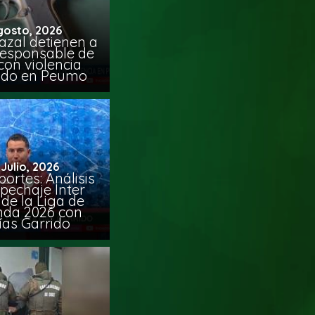
gosto, 2026
azal detienen a
responsable de
con violencia
ido en Peumo
 Julio, 2026
ortes: Análisis
pechaje Inter
de la Liga de
da 2026 con
ías Garrido