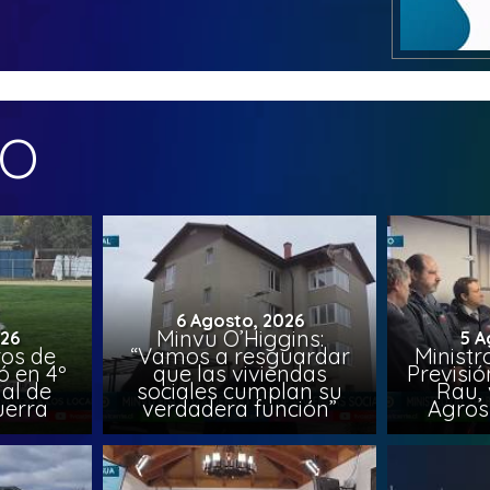
MO
6 Agosto, 2026
Minvu O’Higgins:
026
5 A
ros de
“Vamos a resguardar
Ministr
ó en 4º
que las viviendas
Previsió
al de
sociales cumplan su
Rau, 
uerra
verdadera función”
Agros