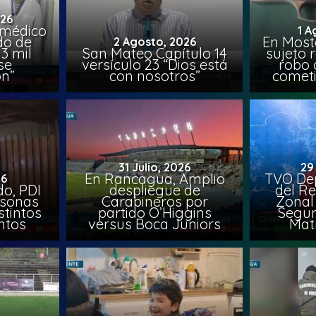
026
 médico
1 A
do de
En Most
2 Agosto, 2026
3 mil
San Mateo Capítulo 14
sujeto 
se
versículo 23 “Dios está
robo 
on”
con nosotros”
comet
31 Julio, 2026
29
En Rancagua, Amplio
TVO Dep
26
o, PDI
despliegue de
del Re
rsonas
Carabineros por
Zonal 
stintos
partido O’Higgins
Segun
ntos
versus Boca Juniors
Mat