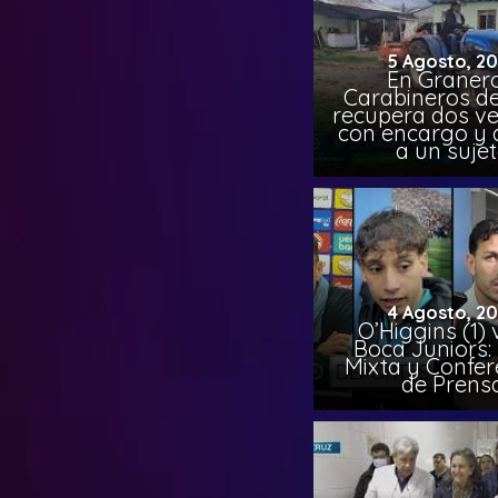
5 Agosto, 2
En Granero
Carabineros de
recupera dos ve
con encargo y 
a un suje
4 Agosto, 2
O’Higgins (1) 
Boca Juniors:
Mixta y Confer
de Prens