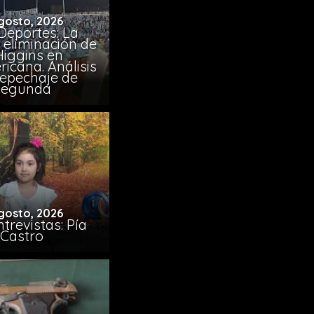
gosto, 2026
Deportes: La
 eliminación de
Higgins en
icana. Análisis
Repechaje de
Segunda
gosto, 2026
trevistas: Pía
Castro