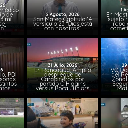
026
 médico
1 A
do de
En Most
2 Agosto, 2026
3 mil
San Mateo Capítulo 14
sujeto 
se
versículo 23 “Dios está
robo 
on”
con nosotros”
comet
31 Julio, 2026
29
En Rancagua, Amplio
TVO Dep
26
o, PDI
despliegue de
del Re
rsonas
Carabineros por
Zonal 
stintos
partido O’Higgins
Segun
ntos
versus Boca Juniors
Mat