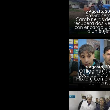
5 Agosto, 2
En Granero
Carabineros de
recupera dos ve
con encargo y 
a un suje
4 Agosto, 2
O’Higgins (1) 
Boca Juniors:
Mixta y Confer
de Prens