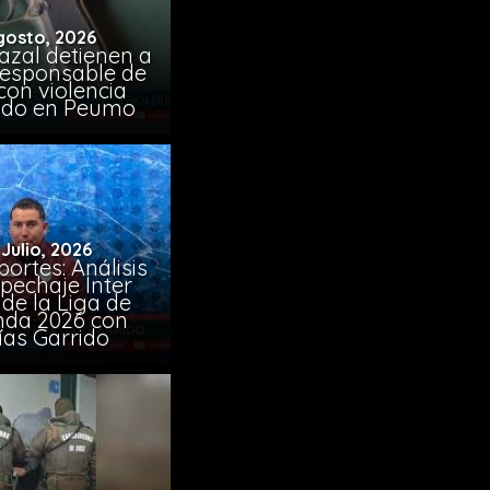
gosto, 2026
azal detienen a
responsable de
con violencia
ido en Peumo
 Julio, 2026
ortes: Análisis
pechaje Inter
de la Liga de
da 2026 con
ías Garrido