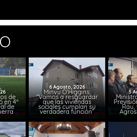
MO
6 Agosto, 2026
Minvu O’Higgins:
026
5 A
ros de
“Vamos a resguardar
Ministr
ó en 4º
que las viviendas
Previsió
al de
sociales cumplan su
Rau, 
uerra
verdadera función”
Agros