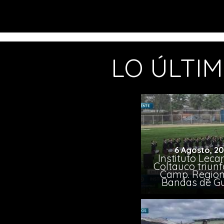
LO ÚLTI
6 Agosto, 2
Instituto Leca
Coltauco triunf
Camp. Region
Bandas de G