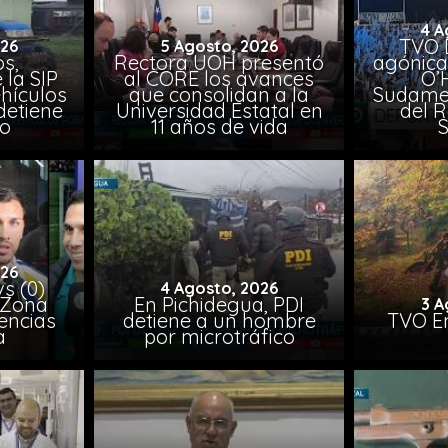
4 A
TVO 
026
5 Agosto, 2026
s,
Rectora UOH presentó
agónica
 la SIP
al CORE los avances
O’
hículos
que consolidan a la
Sudamer
detiene
Universidad Estatal en
del 
to
11 años de vida
026
vs (0)
4 Agosto, 2026
 Zona
En Pichidegua, PDI
3 A
encias
detiene a un hombre
TVO En
a
por microtráfico