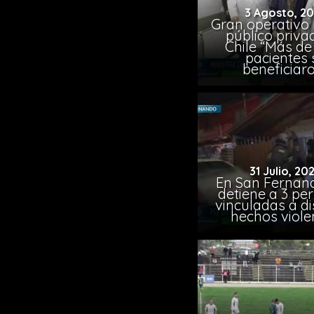
3 Agosto, 2
Gran operativo
público priva
Chile “Más de 
pacientes 
beneficiar
31 Julio, 20
En San Fernand
detiene a 3 pe
vinculadas a di
hechos viole