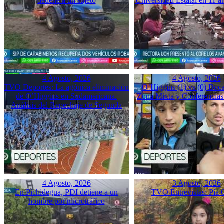
detiene a un sujeto
Universidad Estatal en 11 a
4 Agosto, 2026
4 Agosto, 2026
TVO Deportes: La agónica eliminación
O’Higgins (1) vs (0) Boca
de O’Higgins en Sudamericana.
Zona Mixta y Conferencias
Análisis del Repechaje de Segunda
4 Agosto, 2026
3 Agosto, 2026
En Pichidegua, PDI detiene a un
TVO Entrevistas: Pía 
hombre por microtráfico