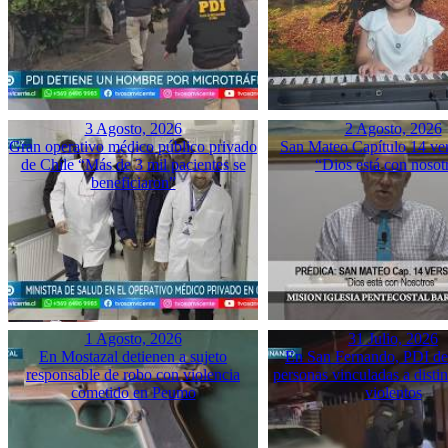
3 Agosto, 2026
2 Agosto, 2026
Gran operativo médico público privado
San Mateo Capítulo 14 ver
de Chile “Más de 3 mil pacientes se
“Dios está con nosot
beneficiaron”
1 Agosto, 2026
31 Julio, 2026
En Mostazal detienen a sujeto
En San Fernando, PDI det
responsable de robo con violencia
personas vinculadas a disti
cometido en Peumo
violentos