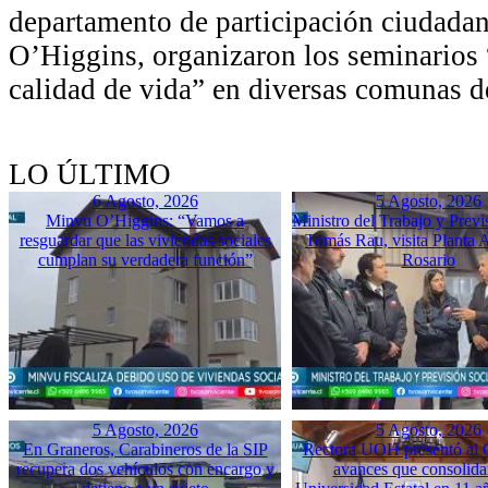
departamento de participación ciudadan
O’Higgins, organizaron los seminarios
calidad de vida” en diversas comunas de
LO ÚLTIMO
6 Agosto, 2026
5 Agosto, 2026
Minvu O’Higgins: “Vamos a
Ministro del Trabajo y Previ
resguardar que las viviendas sociales
Tomás Rau, visita Planta 
cumplan su verdadera función”
Rosario
5 Agosto, 2026
5 Agosto, 2026
En Graneros, Carabineros de la SIP
Rectora UOH presentó al
recupera dos vehículos con encargo y
avances que consolida