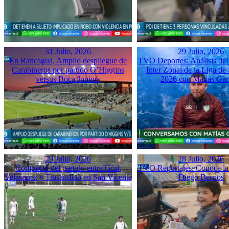
31 Julio, 2026
29 Julio, 2026
En Rancagua, Amplio despliegue de
TVO Deportes: Análisis del
Carabineros por partido O’Higgins
Inter Zonal de la Liga d
versus Boca Juniors
2026 con Matías Gar
29 Julio, 2026
28 Julio, 2026
Compacto del partido entre Gral.
TVO Reportajes: Conoce la 
Velásquez y Trasandino en San Vicente
Diego Berrios