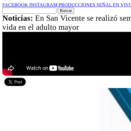
FACEBOOK
INSTAGRAM
PRODUCCIONES
SEÑAL EN VIV
Buscar
por:
Noticias:
En San Vicente se realizó sem
vida en el adulto mayor