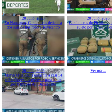
28 Julio, 2026
28 Julio, 2026
En Nancagua, Carabineros detiene a
Carabineros de Pichilemu, 
dos sujetos tras robo a servicentro
sujeto por tráfico de d
28 Julio, 2026
Ver más...
Minvu O’Higgins aumenta a casi 14
mil millones los recursos para licitar
2do tramo de Av. Baquedano