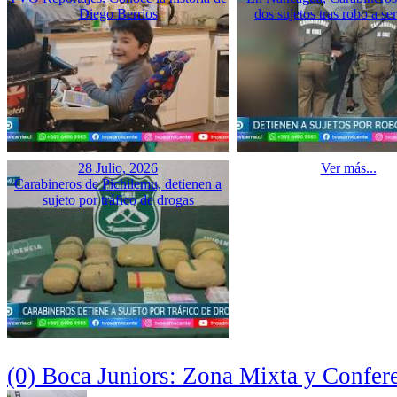
Diego Berrios
dos sujetos tras robo a se
28 Julio, 2026
Ver más...
Carabineros de Pichilemu, detienen a
sujeto por tráfico de drogas
(0) Boca Juniors: Zona Mixta y Confer