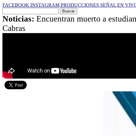
FACEBOOK
INSTAGRAM
PRODUCCIONES
SEÑAL EN VIV
Buscar
por:
Noticias:
Encuentran muerto a estudian
Cabras