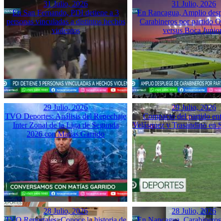
31 Julio, 2026
31 Julio, 2026
En San Fernando, PDI detiene a 3
En Rancagua, Amplio desp
personas vinculadas a distintos hechos
Carabineros por partido 
violentos
versus Boca Junio
29 Julio, 2026
29 Julio, 2026
TVO Deportes: Análisis del Repechaje
Compacto del partido ent
Inter Zonal de la Liga de Segunda
Velásquez y Trasandino en 
2026 con Matías Garrido
28 Julio, 2026
28 Julio, 2026
TVO Reportajes: Conoce la historia de
En Nancagua, Carabineros 