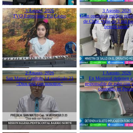
3 Agosto, 2026
3 Agosto, 2026
TVO Entrevistas: Pía Castro
Gran operativo médico públ
de Chile “Más de 3 mil pac
beneficiaron”
2 Agosto, 2026
1 Agosto, 2026
San Mateo Capítulo 14 versículo 23
En Mostazal detienen a
“Dios está con nosotros”
responsable de robo con 
cometido en Peu