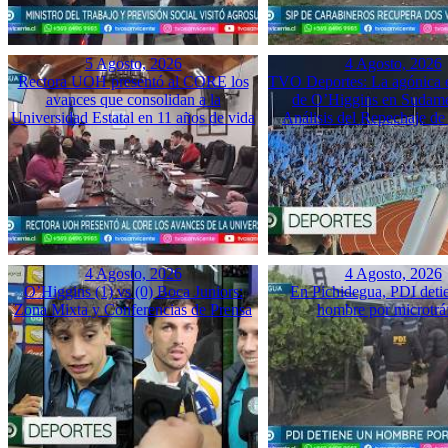
5 Agosto, 2026
4 Agosto, 2026
Rectora UOH presentó al CORE los
TVO Deportes: La agónica 
avances que consolidan a la
de O’Higgins en Sudame
Universidad Estatal en 11 años de vida
Análisis del Repechaje d
4 Agosto, 2026
4 Agosto, 2026
O’Higgins (1) vs (0) Boca Juniors:
En Pichidegua, PDI deti
Zona Mixta y Conferencias de Prensa
hombre por microtrá