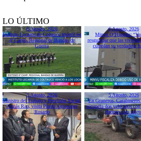
LO ÚLTIMO
6 Agosto, 2026
6 Agosto, 2026
Instituto Lecaros de Coltauco triunfó en
Minvu O’Higgins: “Va
4º Camp. Regional de Bandas de
resguardar que las vivienda
Guerra
cumplan su verdadera f
5 Agosto, 2026
5 Agosto, 2026
Ministro del Trabajo y Previsión Social,
En Graneros, Carabineros 
Tomás Rau, visita Planta Agrosuper
recupera dos vehículos con
Rosario
detiene a un sujet