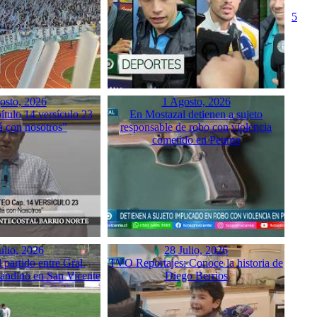
5
osto, 2026
1 Agosto, 2026
tulo 14 versículo 23
En Mostazal detienen a sujeto
á con nosotros”
responsable de robo con violencia
cometido en Peumo
ulio, 2026
28 Julio, 2026
partido entre Gral.
TVO Reportajes: Conoce la historia de
sandino en San Vicente
Diego Berrios