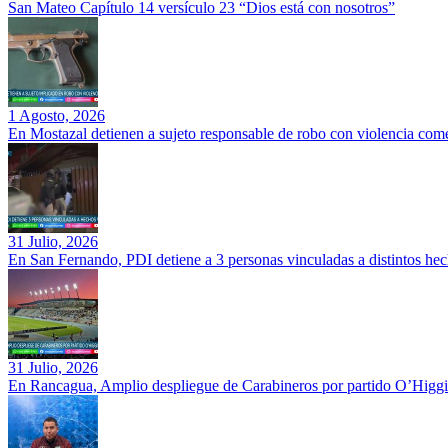
San Mateo Capítulo 14 versículo 23 “Dios está con nosotros”
1 Agosto, 2026
En Mostazal detienen a sujeto responsable de robo con violencia co
31 Julio, 2026
En San Fernando, PDI detiene a 3 personas vinculadas a distintos hec
31 Julio, 2026
En Rancagua, Amplio despliegue de Carabineros por partido O’Higgi