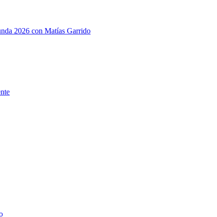
gunda 2026 con Matías Garrido
ente
o