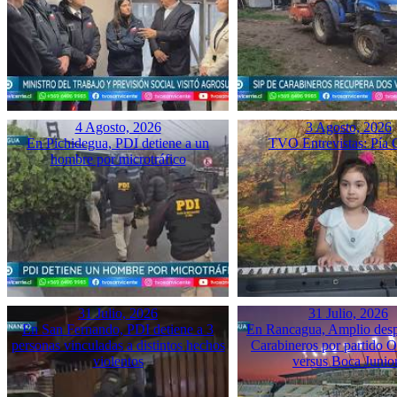
4 Agosto, 2026
3 Agosto, 2026
En Pichidegua, PDI detiene a un
TVO Entrevistas: Pía 
hombre por microtráfico
31 Julio, 2026
31 Julio, 2026
En San Fernando, PDI detiene a 3
En Rancagua, Amplio desp
personas vinculadas a distintos hechos
Carabineros por partido 
violentos
versus Boca Junio