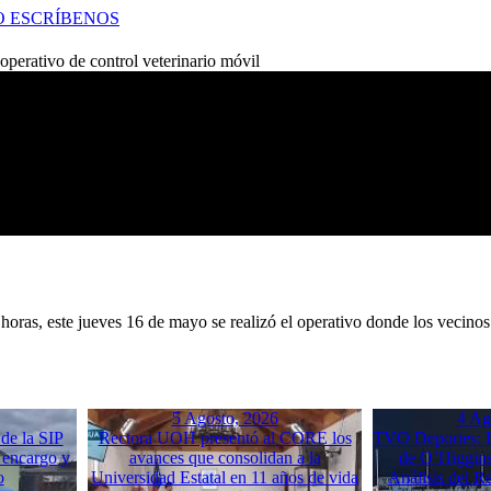
O
ESCRÍBENOS
perativo de control veterinario móvil
horas, este jueves 16 de mayo se realizó el operativo donde los vecinos 
5 Agosto, 2026
4 Ag
de la SIP
Rectora UOH presentó al CORE los
TVO Deportes: L
 encargo y
avances que consolidan a la
de O’Higgins
o
Universidad Estatal en 11 años de vida
Análisis del 