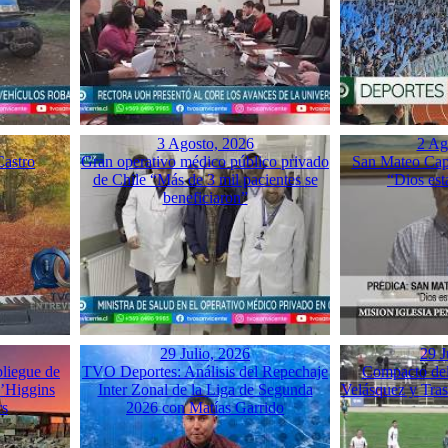
3 Agosto, 2026
2 Ag
Castro
Gran operativo médico público privado
San Mateo Capí
de Chile “Más de 3 mil pacientes se
“Dios est
beneficiaron”
29 Julio, 2026
29 J
liegue de
TVO Deportes: Análisis del Repechaje
Compacto del 
O’Higgins
Inter Zonal de la Liga de Segunda
Velásquez y Tra
rs
2026 con Matías Garrido