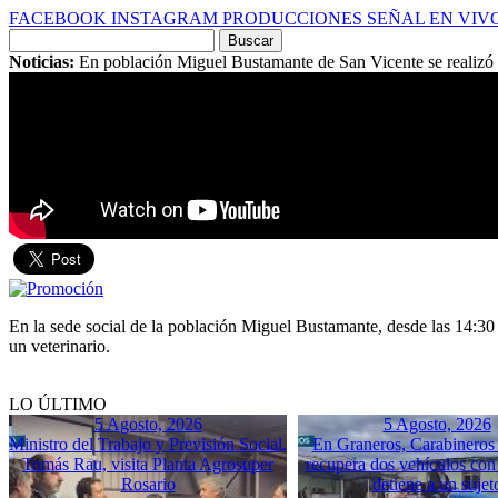
FACEBOOK
INSTAGRAM
PRODUCCIONES
SEÑAL EN VIV
Buscar
por:
Noticias:
En población Miguel Bustamante de San Vicente se realizó o
En la sede social de la población Miguel Bustamante, desde las 14:30 
un veterinario.
LO ÚLTIMO
5 Agosto, 2026
5 Agosto, 2026
Ministro del Trabajo y Previsión Social,
En Graneros, Carabineros 
Tomás Rau, visita Planta Agrosuper
recupera dos vehículos con
Rosario
detiene a un sujet