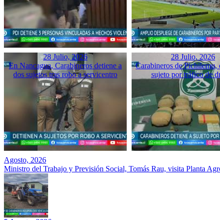
28 Julio, 2026
28 Julio, 2026
En Nancagua, Carabineros detiene a
Carabineros de Pichilemu, 
dos sujetos tras robo a servicentro
sujeto por tráfico de d
Agosto, 2026
Ministro del Trabajo y Previsión Social, Tomás Rau, visita Planta Ag