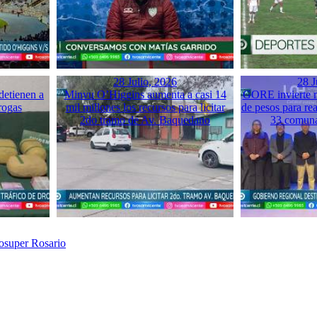
28 Julio, 2026
28 J
detienen a
Minvu O’Higgins aumenta a casi 14
GORE invierte m
rogas
mil millones los recursos para licitar
de pesos para rea
2do tramo de Av. Baquedano
33 comuna
rosuper Rosario