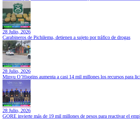
28 Julio, 2026
Carabineros de Pichilemu, detienen a sujeto por tráfico de drogas
28 Julio, 2026
Minvu O’Higgins aumenta a casi 14 mil millones los recursos para li
28 Julio, 2026
GORE invierte más de 19 mil millones de pesos para reactivar el em