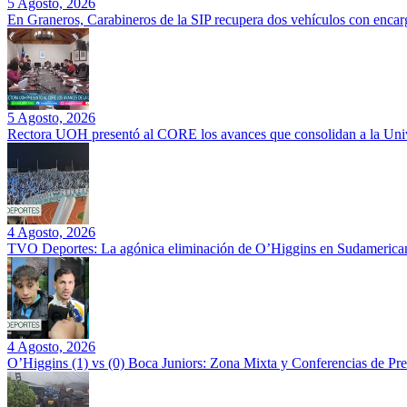
5 Agosto, 2026
En Graneros, Carabineros de la SIP recupera dos vehículos con encarg
5 Agosto, 2026
Rectora UOH presentó al CORE los avances que consolidan a la Unive
4 Agosto, 2026
TVO Deportes: La agónica eliminación de O’Higgins en Sudamerican
4 Agosto, 2026
O’Higgins (1) vs (0) Boca Juniors: Zona Mixta y Conferencias de Pr