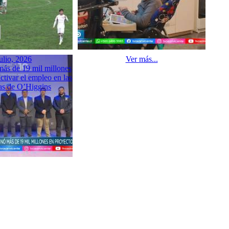
ulio, 2026
Ver más...
ás de 19 mil millones
ctivar el empleo en las
s de O’Higgins