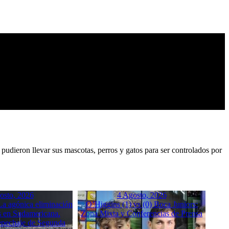
pudieron llevar sus mascotas, perros y gatos para ser controlados por
osto, 2026
4 Agosto, 2026
a agónica eliminación
O’Higgins (1) vs (0) Boca Juniors:
 en Sudamericana.
Zona Mixta y Conferencias de Prensa
Repechaje de Segunda