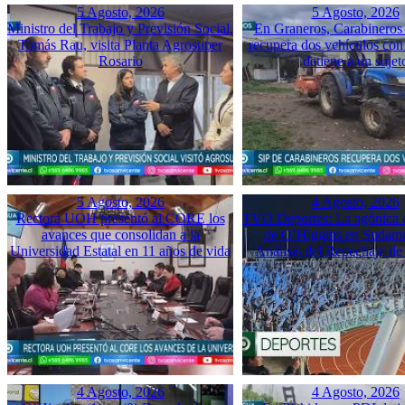
5 Agosto, 2026
5 Agosto, 2026
Ministro del Trabajo y Previsión Social,
En Graneros, Carabineros 
Tomás Rau, visita Planta Agrosuper
recupera dos vehículos con
Rosario
detiene a un sujet
5 Agosto, 2026
4 Agosto, 2026
Rectora UOH presentó al CORE los
TVO Deportes: La agónica 
avances que consolidan a la
de O’Higgins en Sudame
Universidad Estatal en 11 años de vida
Análisis del Repechaje d
4 Agosto, 2026
4 Agosto, 2026