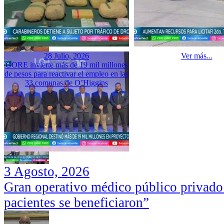
28 Julio, 2026
Ver más...
GORE invierte más de 19 mil millones
de pesos para reactivar el empleo en las
33 comunas de O’Higgins
3 Agosto, 2026
Gran operativo médico público privado
pacientes se beneficiaron”