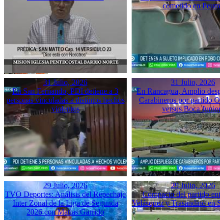
cometido en Peu
31 Julio, 2026
31 Julio, 2026
En San Fernando, PDI detiene a 3
En Rancagua, Amplio desp
personas vinculadas a distintos hechos
Carabineros por partido 
violentos
versus Boca Junio
29 Julio, 2026
29 Julio, 2026
TVO Deportes: Análisis del Repechaje
Compacto del partido ent
Inter Zonal de la Liga de Segunda
Velásquez y Trasandino en 
2026 con Matías Garrido