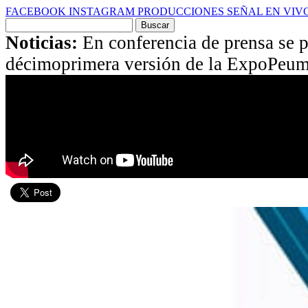
FACEBOOK
INSTAGRAM
PRODUCCIONES
SEÑAL EN VIV
Buscar
por:
Noticias:
En conferencia de prensa se p
décimoprimera versión de la ExpoPeu