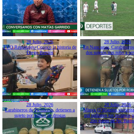
28 Julio, 2026
28 Julio, 2026
TVO Reportajes: Conoce la historia de
En Nancagua, Carabineros 
Diego Berrios
dos sujetos tras robo a se
28 Julio, 2026
28 Julio, 2026
Carabineros de Pichilemu, detienen a
Minvu O’Higgins aumenta 
sujeto por tráfico de drogas
mil millones los recursos pa
2do tramo de Av. Baq