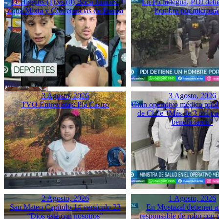
O’Higgins (1) vs (0) Boca Juniors:
En Pichidegua, PDI deti
Zona Mixta y Conferencias de Prensa
hombre por microtrá
3 Agosto, 2026
3 Agosto, 2026
TVO Entrevistas: Pía Castro
Gran operativo médico públ
de Chile “Más de 3 mil pac
beneficiaron”
2 Agosto, 2026
1 Agosto, 2026
San Mateo Capítulo 14 versículo 23
En Mostazal detienen a
“Dios está con nosotros”
responsable de robo con 