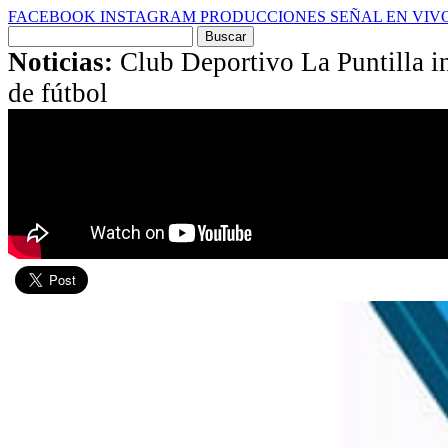
FACEBOOK
INSTAGRAM
PRODUCCIONES
SEÑAL EN VIV
Buscar
por:
Noticias:
Club Deportivo La Puntilla in
de fútbol