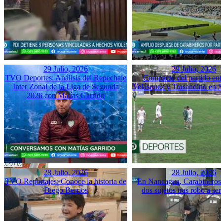
29 Julio, 2026
29 Julio, 2026
TVO Deportes: Análisis del Repechaje
Compacto del partido ent
Inter Zonal de la Liga de Segunda
Velásquez y Trasandino en 
2026 con Matías Garrido
28 Julio, 2026
28 Julio, 2026
TVO Reportajes: Conoce la historia de
En Nancagua, Carabineros 
Diego Berrios
dos sujetos tras robo a se