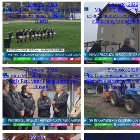
6 Agosto, 2026
6 Agosto, 2026
Instituto Lecaros de Coltauco triunfó en
Minvu O’Higgins: “Va
4º Camp. Regional de Bandas de
resguardar que las vivienda
Guerra
cumplan su verdadera f
5 Agosto, 2026
5 Agosto, 2026
Ministro del Trabajo y Previsión Social,
En Graneros, Carabineros 
Tomás Rau, visita Planta Agrosuper
recupera dos vehículos con
Rosario
detiene a un sujet
5 Agosto, 2026
4 Agosto, 2026