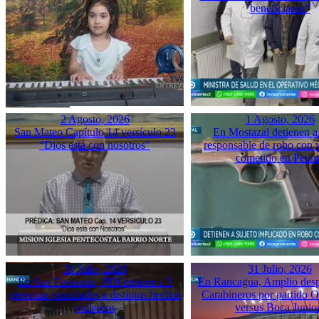
beneficiaron”
2 Agosto, 2026
1 Agosto, 2026
San Mateo Capítulo 14 versículo 23
En Mostazal detienen a
“Dios está con nosotros”
responsable de robo con 
cometido en Peu
31 Julio, 2026
31 Julio, 2026
En San Fernando, PDI detiene a 3
En Rancagua, Amplio desp
personas vinculadas a distintos hechos
Carabineros por partido 
violentos
versus Boca Junio