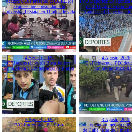
Rectora UOH presentó al CORE los
TVO Deportes: La agónica 
avances que consolidan a la
de O’Higgins en Sudame
Universidad Estatal en 11 años de vida
Análisis del Repechaje d
4 Agosto, 2026
4 Agosto, 2026
O’Higgins (1) vs (0) Boca Juniors:
En Pichidegua, PDI deti
Zona Mixta y Conferencias de Prensa
hombre por microtrá
3 Agosto, 2026
3 Agosto, 2026
TVO Entrevistas: Pía Castro
Gran operativo médico públ
de Chile “Más de 3 mil pac