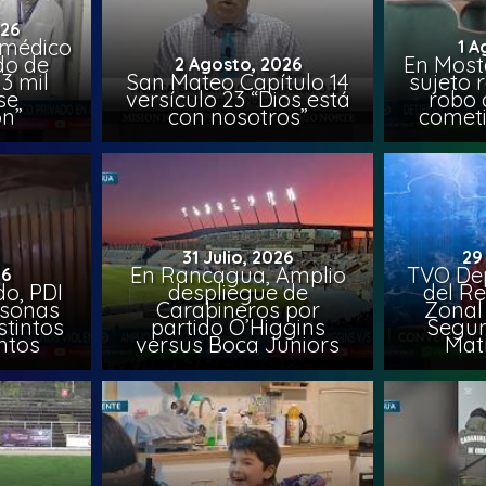
026
 médico
1 A
do de
En Most
2 Agosto, 2026
3 mil
San Mateo Capítulo 14
sujeto 
se
versículo 23 “Dios está
robo 
on”
con nosotros”
comet
31 Julio, 2026
29
En Rancagua, Amplio
TVO Dep
26
o, PDI
despliegue de
del Re
rsonas
Carabineros por
Zonal 
stintos
partido O’Higgins
Segun
ntos
versus Boca Juniors
Mat