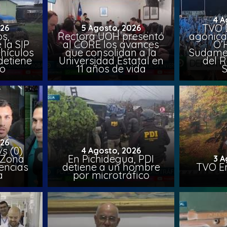
4 A
TVO 
026
5 Agosto, 2026
s,
Rectora UOH presentó
agónica
 la SIP
al CORE los avances
O’
hículos
que consolidan a la
Sudamer
detiene
Universidad Estatal en
del 
to
11 años de vida
026
vs (0)
4 Agosto, 2026
 Zona
En Pichidegua, PDI
3 A
encias
detiene a un hombre
TVO En
a
por microtráfico