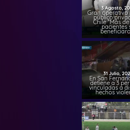
3 Agosto, 2
Gran operativo
público priva
Chile “Más de 
pacientes 
beneficiar
31 Julio, 20
En San Fernand
detiene a 3 pe
vinculadas a di
hechos viole