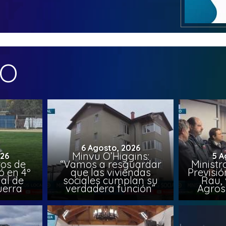
MO
6 Agosto, 2026
Minvu O’Higgins:
026
5 A
ros de
“Vamos a resguardar
Ministr
ó en 4º
que las viviendas
Previsió
al de
sociales cumplan su
Rau, 
uerra
verdadera función”
Agros