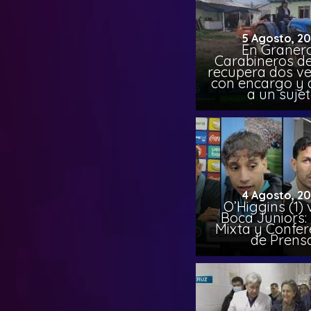
5 Agosto, 2
En Granero
Carabineros de
recupera dos ve
con encargo y 
a un suje
4 Agosto, 2
O’Higgins (1) 
Boca Juniors:
Mixta y Confer
de Prens