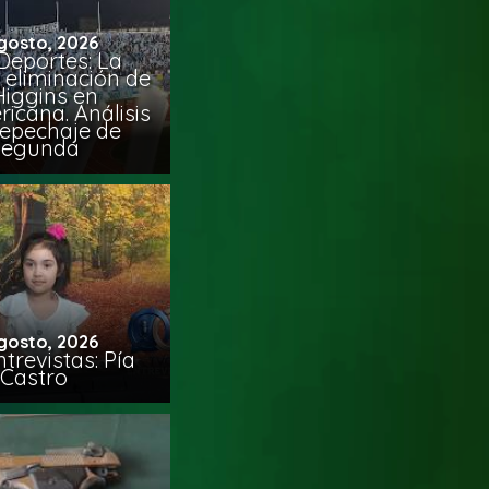
gosto, 2026
Deportes: La
 eliminación de
Higgins en
icana. Análisis
Repechaje de
Segunda
gosto, 2026
trevistas: Pía
Castro