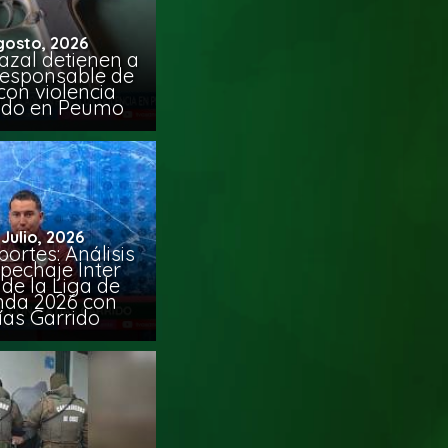
gosto, 2026
azal detienen a
responsable de
con violencia
ido en Peumo
 Julio, 2026
ortes: Análisis
pechaje Inter
de la Liga de
da 2026 con
ías Garrido