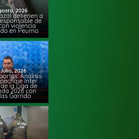
gosto, 2026
azal detienen a
responsable de
con violencia
ido en Peumo
 Julio, 2026
ortes: Análisis
pechaje Inter
de la Liga de
da 2026 con
ías Garrido