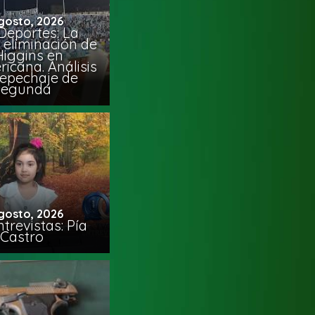
gosto, 2026
Deportes: La
 eliminación de
Higgins en
icana. Análisis
Repechaje de
Segunda
gosto, 2026
trevistas: Pía
Castro