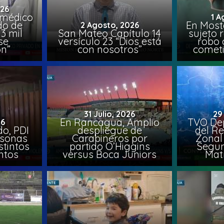
026
 médico
1 A
do de
En Most
2 Agosto, 2026
3 mil
San Mateo Capítulo 14
sujeto 
se
versículo 23 “Dios está
robo 
on”
con nosotros”
comet
31 Julio, 2026
29
En Rancagua, Amplio
TVO Dep
26
o, PDI
despliegue de
del Re
rsonas
Carabineros por
Zonal 
stintos
partido O’Higgins
Segun
ntos
versus Boca Juniors
Mat