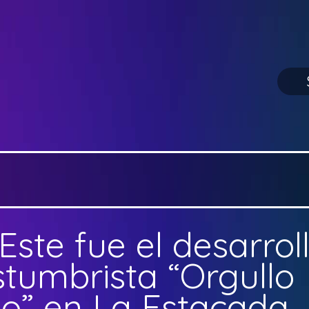
Este fue el desarrol
stumbrista “Orgullo
o” en La Estacada