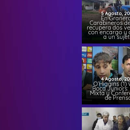
5 Agosto, 2
En Granero
Carabineros de
recupera dos ve
con encargo y 
a un suje
4 Agosto, 2
O’Higgins (1) 
Boca Juniors:
Mixta y Confer
de Prens