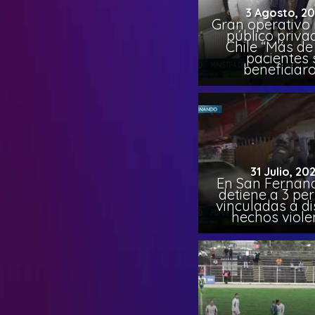
3 Agosto, 2
Gran operativo
público priva
Chile “Más de 
pacientes 
beneficiar
31 Julio, 20
En San Fernand
detiene a 3 pe
vinculadas a di
hechos viole