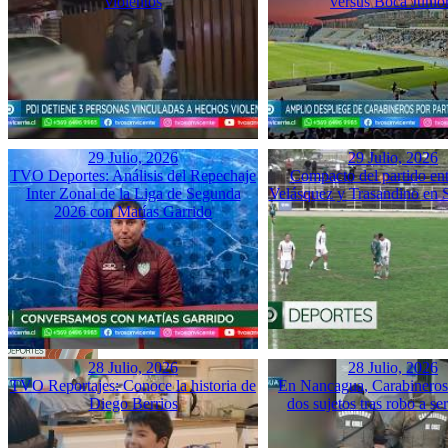
violentos
versus Boca Junio
29 Julio, 2026
29 Julio, 2026
TVO Deportes: Análisis del Repechaje
Compacto del partido ent
Inter Zonal de la Liga de Segunda
Velásquez y Trasandino en 
2026 con Matías Garrido
28 Julio, 2026
28 Julio, 2026
TVO Reportajes: Conoce la historia de
En Nancagua, Carabineros 
Diego Berrios
dos sujetos tras robo a se