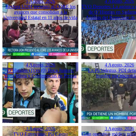
5 Agosto, 2026
4 Agosto, 2026
Rectora UOH presentó al CORE los
TVO Deportes: La agónica 
avances que consolidan a la
de O’Higgins en Sudame
Universidad Estatal en 11 años de vida
Análisis del Repechaje d
4 Agosto, 2026
4 Agosto, 2026
O’Higgins (1) vs (0) Boca Juniors:
En Pichidegua, PDI deti
Zona Mixta y Conferencias de Prensa
hombre por microtrá
3 Agosto, 2026
3 Agosto, 2026
TVO Entrevistas: Pía Castro
Gran operativo médico públ