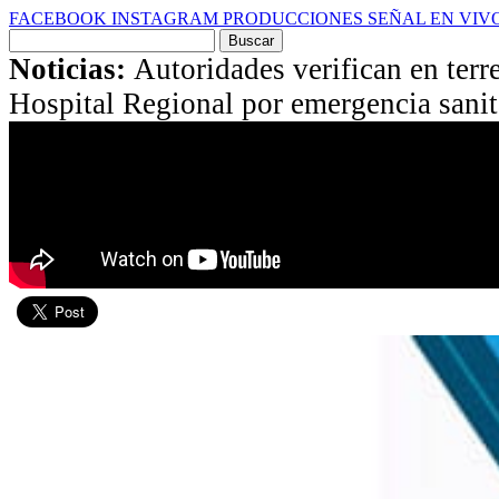
FACEBOOK
INSTAGRAM
PRODUCCIONES
SEÑAL EN VIV
Buscar
por:
Noticias:
Autoridades verifican en terr
Hospital Regional por emergencia sanit