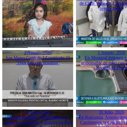
de Chile “Más de 3 mil pac
beneficiaron”
2 Agosto, 2026
1 Agosto, 2026
San Mateo Capítulo 14 versículo 23
En Mostazal detienen a
“Dios está con nosotros”
responsable de robo con 
cometido en Peu
31 Julio, 2026
31 Julio, 2026
En San Fernando, PDI detiene a 3
En Rancagua, Amplio desp
personas vinculadas a distintos hechos
Carabineros por partido 