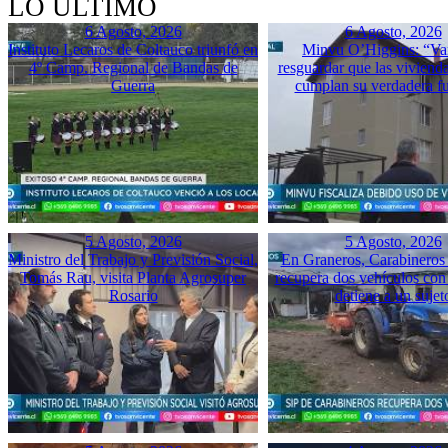
LO ÚLTIMO
6 Agosto, 2026
6 Agosto, 2026
Instituto Lecaros de Coltauco triunfó en
Minvu O’Higgins: “Va
4º Camp. Regional de Bandas de
resguardar que las vivienda
Guerra
cumplan su verdadera f
5 Agosto, 2026
5 Agosto, 2026
Ministro del Trabajo y Previsión Social,
En Graneros, Carabineros 
Tomás Rau, visita Planta Agrosuper
recupera dos vehículos con
Rosario
detiene a un sujet