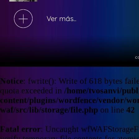
Ver más...
c
Notice
: fwrite(): Write of 618 bytes fa
quota exceeded in
/home/tvosanvi/publ
content/plugins/wordfence/vendor/wo
waf/src/lib/storage/file.php
on line
42
Fatal error
: Uncaught wfWAFStorageFi
verify temporary file contents for atomic