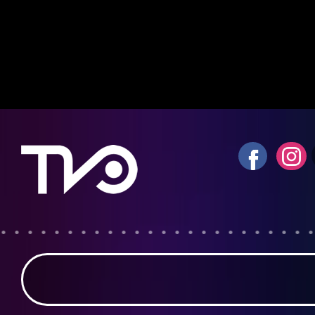
Notice
: fwrite(): Write of 618 bytes fa
quota exceeded in
/home/tvosanvi/publ
content/plugins/wordfence/vendor/wo
waf/src/lib/storage/file.php
on line
42