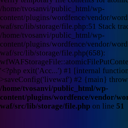
/home/tvosanvi/public_html/wp-
content/plugins/wordfence/vendor/word
waf/src/lib/storage/file.php:51 Stack tra
/home/tvosanvi/public_html/wp-
content/plugins/wordfence/vendor/word
waf/src/lib/storage/file.php(658):
wfWAFStorageFile::atomicFilePutContent
'<?php exit('Acc...') #1 [internal funct
>saveConfig('livewaf') #2 {main} throw
/home/tvosanvi/public_html/wp-
content/plugins/wordfence/vendor/wo
waf/src/lib/storage/file.php
on line
51