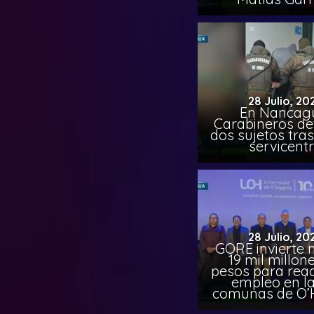
28 Julio, 20
En Nancag
Carabineros de
dos sujetos tra
servicent
28 Julio, 20
GORE invierte 
19 mil millon
pesos para reac
empleo en la
comunas de O’