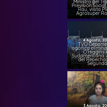
Ministro del Tr
Previsión Socia
Rau, visita P
Agrosuper Ro
4 Agosto, 2
TVO Deportes
agónica elimina
O’Higgins 
Sudamericana. A
del Repechaj
Segund
3 Agosto, 2