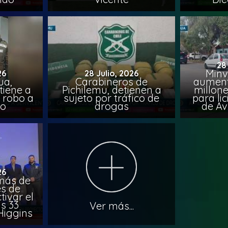
28
Minv
26
28 Julio, 2026
ua,
Carabineros de
aumenta
tiene a
Pichilemu, detienen a
millone
s robo a
sujeto por tráfico de
para li
ro
drogas
de Av
26
más de
es de
tivar el
s 33
Ver más...
Higgins