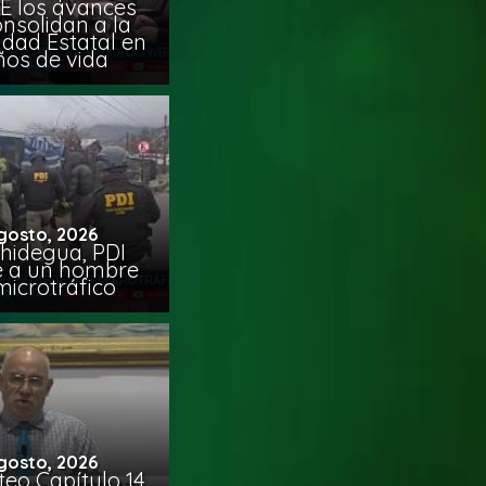
E los avances
nsolidan a la
idad Estatal en
ños de vida
gosto, 2026
chidegua, PDI
e a un hombre
microtráfico
gosto, 2026
eo Capítulo 14