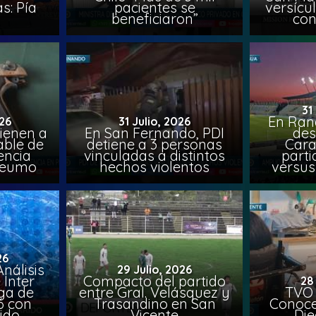
s: Pía
pacientes se
versícul
beneficiaron”
con
31
En Ran
26
31 Julio, 2026
ienen a
En San Fernando, PDI
des
able de
detiene a 3 personas
Cara
encia
vinculadas a distintos
parti
Peumo
hechos violentos
versus
26
nálisis
29 Julio, 2026
 Inter
Compacto del partido
28
iga de
entre Gral. Velásquez y
TVO 
6 con
Trasandino en San
Conoce 
ido
Vicente
Die