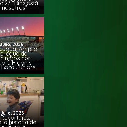
o 23 “Dios está
 nosotros”
 Julio, 2026
cagua, Amplio
pliegue de
bineros por
do O’Higgins
 Boca Juniors
 Julio, 2026
Reportajes:
la historia de
go Berrios