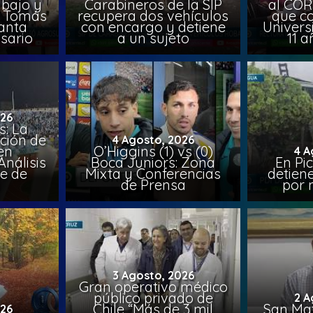
abajo y
Carabineros de la SIP
al COR
l, Tomás
recupera dos vehículos
que co
lanta
con encargo y detiene
Univers
sario
a un sujeto
11 a
026
: La
ción de
4 Agosto, 2026
en
O’Higgins (1) vs (0)
4 A
nálisis
Boca Juniors: Zona
En Pi
e de
Mixta y Conferencias
detien
a
de Prensa
por 
3 Agosto, 2026
Gran operativo médico
público privado de
2 A
Chile “Más de 3 mil
San Mat
026