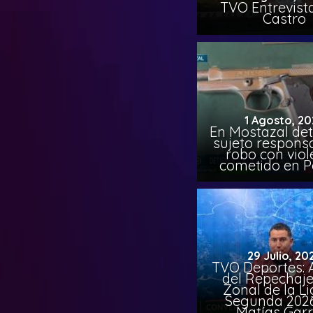
TVO Entrevista
Castro
1 Agosto, 20
En Mostazal det
sujeto respons
robo con viol
cometido en 
29 Julio, 20
TVO Deportes: A
del Repechaje
Zonal de la L
Segunda 202
Matías Garr