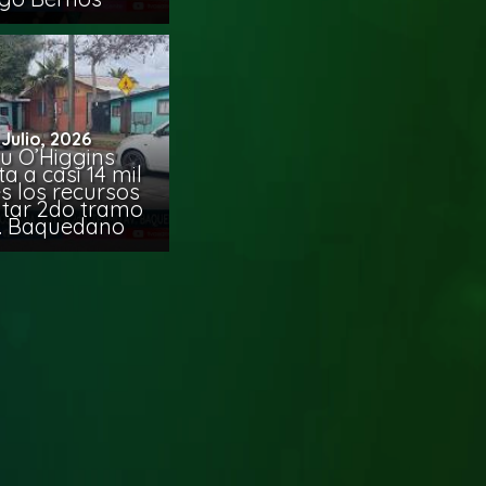
 Julio, 2026
u O’Higgins
 a casi 14 mil
s los recursos
citar 2do tramo
. Baquedano