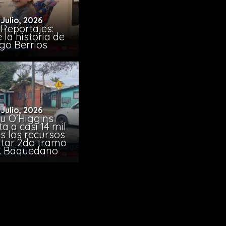
 Julio, 2026
Reportajes:
la historia de
go Berrios
 Julio, 2026
u O’Higgins
 a casi 14 mil
s los recursos
citar 2do tramo
. Baquedano