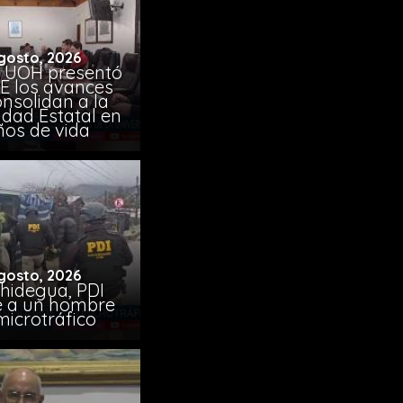
gosto, 2026
 UOH presentó
E los avances
nsolidan a la
idad Estatal en
ños de vida
gosto, 2026
chidegua, PDI
e a un hombre
microtráfico