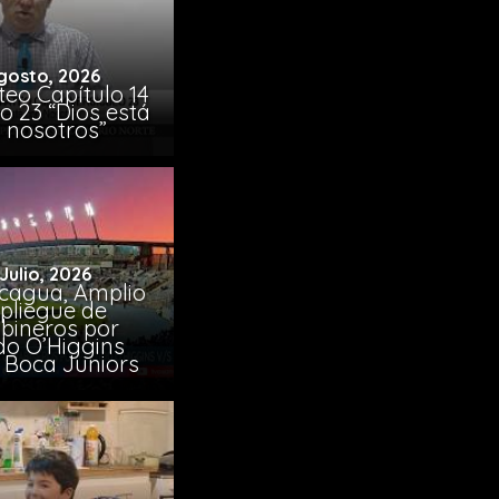
gosto, 2026
eo Capítulo 14
o 23 “Dios está
 nosotros”
 Julio, 2026
cagua, Amplio
pliegue de
bineros por
do O’Higgins
 Boca Juniors