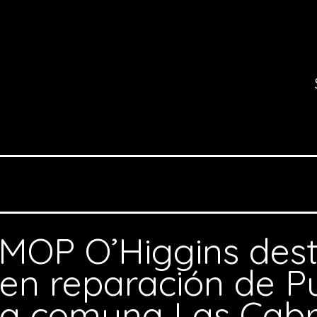
MOP O’Higgins des
 en reparación de P
la comuna Las Cab