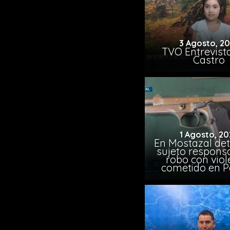
3 Agosto, 2
TVO Entrevista
Castro
1 Agosto, 20
En Mostazal det
sujeto respons
robo con viol
cometido en 