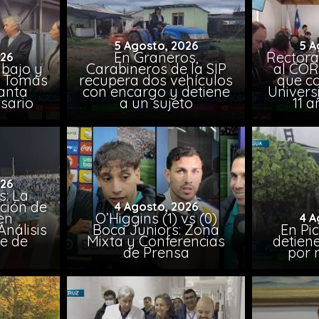
5 Agosto, 2026
5 A
En Graneros,
Rectora
026
abajo y
Carabineros de la SIP
al COR
l, Tomás
recupera dos vehículos
que co
lanta
con encargo y detiene
Univers
sario
a un sujeto
11 a
026
: La
ción de
4 Agosto, 2026
en
O’Higgins (1) vs (0)
4 A
nálisis
Boca Juniors: Zona
En Pi
e de
Mixta y Conferencias
detien
a
de Prensa
por 