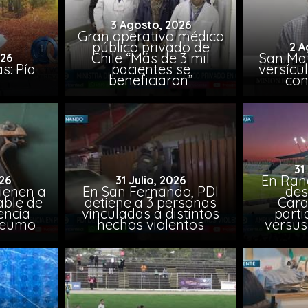
3 Agosto, 2026
Gran operativo médico
público privado de
2 A
Chile “Más de 3 mil
San Mat
026
s: Pía
pacientes se
versícul
beneficiaron”
con
31
En Ran
26
31 Julio, 2026
ienen a
En San Fernando, PDI
des
able de
detiene a 3 personas
Cara
encia
vinculadas a distintos
parti
Peumo
hechos violentos
versus