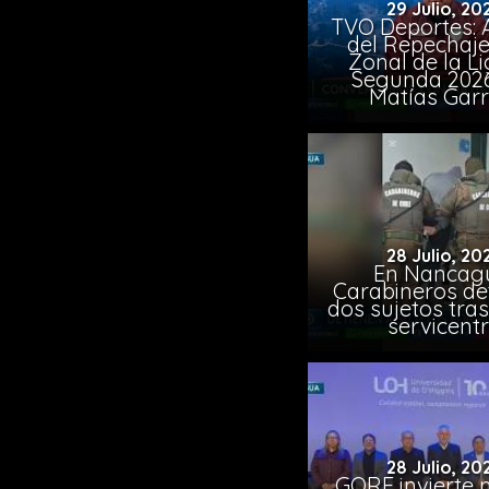
29 Julio, 20
TVO Deportes: A
del Repechaje
Zonal de la L
Segunda 202
Matías Garr
28 Julio, 20
En Nancag
Carabineros de
dos sujetos tra
servicent
28 Julio, 20
GORE invierte 