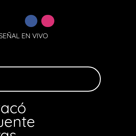
SEÑAL EN VIVO
tacó
uente
ras