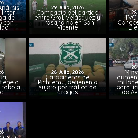
26
nálisis
29 Julio, 2026
 Inter
Compacto del partido
28
iga de
entre Gral. Velásquez y
TVO 
6 con
Trasandino en San
Conoce 
ido
Vicente
Die
28
Minv
26
28 Julio, 2026
ua,
Carabineros de
aumenta
tiene a
Pichilemu, detienen a
millone
s robo a
sujeto por tráfico de
para li
ro
drogas
de Av
26
más de