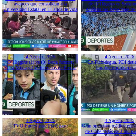
avances que consolidan a la
de O’Higgins en Sudame
Universidad Estatal en 11 años de vida
Análisis del Repechaje d
4 Agosto, 2026
4 Agosto, 2026
O’Higgins (1) vs (0) Boca Juniors:
En Pichidegua, PDI deti
Zona Mixta y Conferencias de Prensa
hombre por microtrá
3 Agosto, 2026
3 Agosto, 2026
TVO Entrevistas: Pía Castro
Gran operativo médico públ
de Chile “Más de 3 mil pac