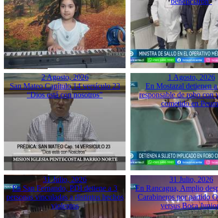
beneficiaron”
2 Agosto, 2026
1 Agosto, 2026
San Mateo Capítulo 14 versículo 23
En Mostazal detienen a
“Dios está con nosotros”
responsable de robo con 
cometido en Peu
31 Julio, 2026
31 Julio, 2026
En San Fernando, PDI detiene a 3
En Rancagua, Amplio desp
personas vinculadas a distintos hechos
Carabineros por partido 
violentos
versus Boca Junio