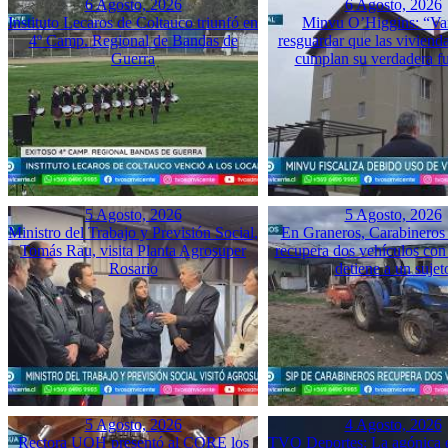
6 Agosto, 2026
6 Agosto, 2026
Instituto Lecaros de Coltauco triunfó en
Minvu O’Higgins: “Va
4º Camp. Regional de Bandas de
resguardar que las vivienda
Guerra
cumplan su verdadera f
5 Agosto, 2026
5 Agosto, 2026
Ministro del Trabajo y Previsión Social,
En Graneros, Carabineros 
Tomás Rau, visita Planta Agrosuper
recupera dos vehículos con
Rosario
detiene a un sujet
5 Agosto, 2026
4 Agosto, 2026
Rectora UOH presentó al CORE los
TVO Deportes: La agónica 