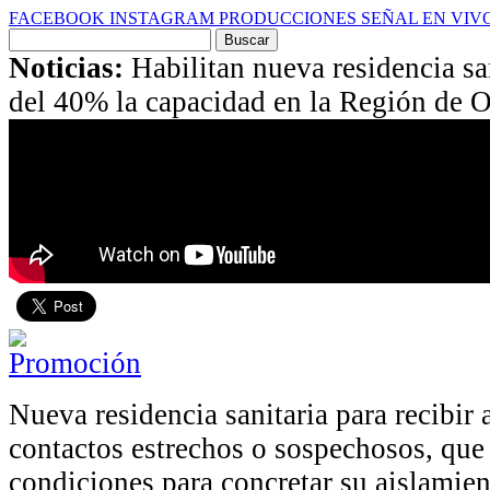
FACEBOOK
INSTAGRAM
PRODUCCIONES
SEÑAL EN VIV
Buscar
por:
Noticias:
Habilitan nueva residencia s
del 40% la capacidad en la Región de 
Nueva residencia sanitaria para recibir 
contactos estrechos o sospechosos, que
condiciones para concretar su aislamie