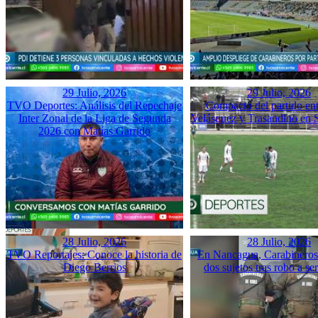
29 Julio, 2026
29 Julio, 2026
TVO Deportes: Análisis del Repechaje
Compacto del partido ent
Inter Zonal de la Liga de Segunda
Velásquez y Trasandino en 
2026 con Matías Garrido
28 Julio, 2026
28 Julio, 2026
TVO Reportajes: Conoce la historia de
En Nancagua, Carabineros 
Diego Berrios
dos sujetos tras robo a se