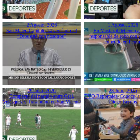
2 Agosto, 2026
1 Agosto, 2026
San Mateo Capítulo 14 versículo 23
En Mostazal detienen a
“Dios está con nosotros”
responsable de robo con 
cometido en Peu
29 Julio, 2026
28 Julio, 2026
Compacto del partido entre Gral.
TVO Reportajes: Conoce la 
Velásquez y Trasandino en San Vicente
Diego Berrios