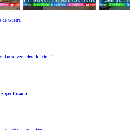
s de Guerra
mplan su verdadera función”
rosuper Rosario
o y detiene a un sujeto