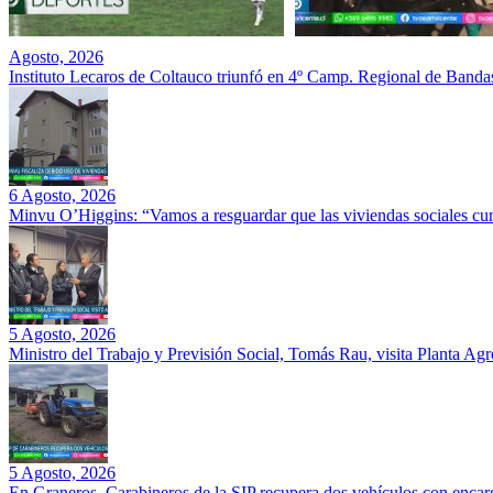
Agosto, 2026
Instituto Lecaros de Coltauco triunfó en 4º Camp. Regional de Banda
6 Agosto, 2026
Minvu O’Higgins: “Vamos a resguardar que las viviendas sociales cu
5 Agosto, 2026
Ministro del Trabajo y Previsión Social, Tomás Rau, visita Planta Ag
5 Agosto, 2026
En Graneros, Carabineros de la SIP recupera dos vehículos con encarg