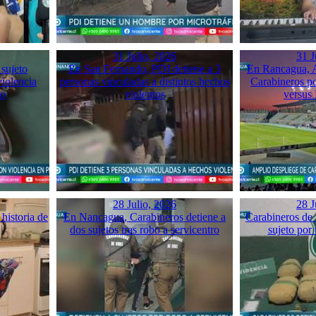
31 Julio, 2026
31 J
 sujeto
En San Fernando, PDI detiene a 3
En Rancagua, A
violencia
personas vinculadas a distintos hechos
Carabineros p
mo
violentos
versus
28 Julio, 2026
28 J
historia de
En Nancagua, Carabineros detiene a
Carabineros de 
dos sujetos tras robo a servicentro
sujeto por 