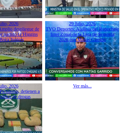
ulio, 2026
29 Julio, 2026
mplio despliegue de
TVO Deportes: Análisis del Repechaje
or partido O’Higgins
Inter Zonal de la Liga de Segunda
 Boca Juniors
2026 con Matías Garrido
ulio, 2026
Ver más...
Pichilemu, detienen a
tráfico de drogas