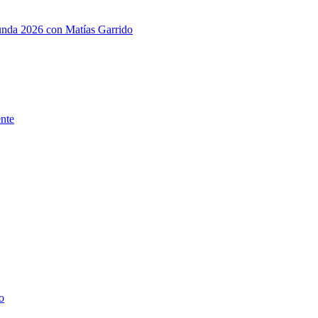
gunda 2026 con Matías Garrido
ente
o