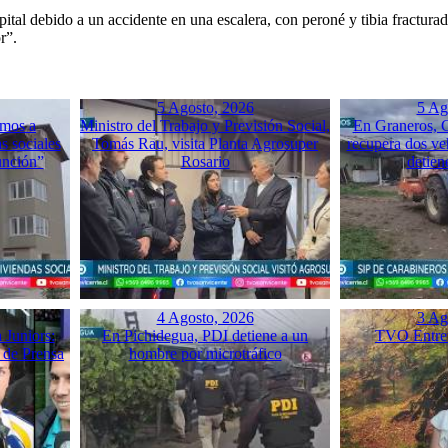
tal debido a un accidente en una escalera, con peroné y tibia fracturad
r”.
5 Agosto, 2026
5 Ag
mos a
Ministro del Trabajo y Previsión Social,
En Graneros, C
s sociales
Tomás Rau, visita Planta Agrosuper
recupera dos ve
unción”
Rosario
detien
4 Agosto, 2026
3 Ag
 Juniors:
En Pichidegua, PDI detiene a un
TVO Entrev
 de Prensa
hombre por microtráfico