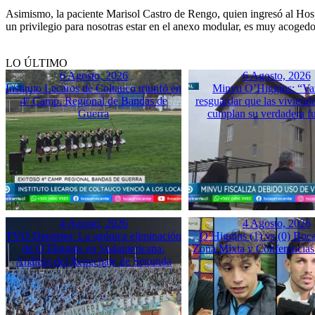
Asimismo, la paciente Marisol Castro de Rengo, quien ingresó al Hospi
un privilegio para nosotras estar en el anexo modular, es muy acogedo
LO ÚLTIMO
6 Agosto, 2026
6 Agosto, 2026
Instituto Lecaros de Coltauco triunfó en
Minvu O’Higgins: “Va
4º Camp. Regional de Bandas de
resguardar que las vivienda
Guerra
cumplan su verdadera f
4 Agosto, 2026
4 Agosto, 2026
TVO Deportes: La agónica eliminación
O’Higgins (1) vs (0) Boca
de O’Higgins en Sudamericana.
Zona Mixta y Conferencias
Análisis del Repechaje de Segunda