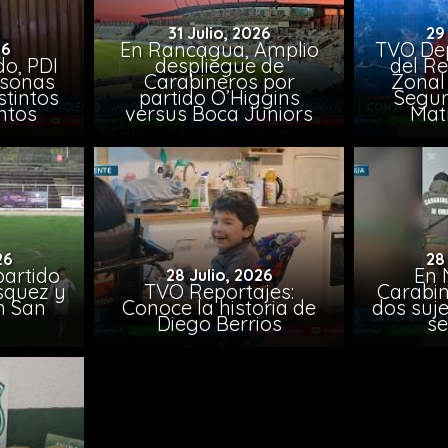
31 Julio, 2026
29
En Rancagua, Amplio
TVO Dep
26
o, PDI
despliegue de
del Re
rsonas
Carabineros por
Zonal 
stintos
partido O’Higgins
Segun
ntos
versus Boca Juniors
Mat
26
28
artido
En 
28 Julio, 2026
ásquez y
TVO Reportajes:
Carabin
n San
Conoce la historia de
dos suje
Diego Berrios
se