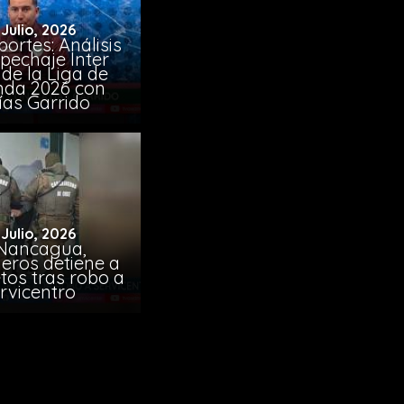
 Julio, 2026
ortes: Análisis
pechaje Inter
de la Liga de
da 2026 con
ías Garrido
 Julio, 2026
Nancagua,
eros detiene a
tos tras robo a
rvicentro