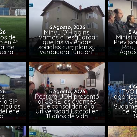
6 Agosto, 2026
Minvu O’Higgins:
026
5 A
ros de
“Vamos a resguardar
Ministr
ó en 4º
que las viviendas
Previsió
al de
sociales cumplan su
Rau, 
uerra
verdadera función”
Agros
4 A
TVO 
026
5 Agosto, 2026
s,
Rectora UOH presentó
agónica
 la SIP
al CORE los avances
O’
hículos
que consolidan a la
Sudamer
detiene
Universidad Estatal en
del 
to
11 años de vida