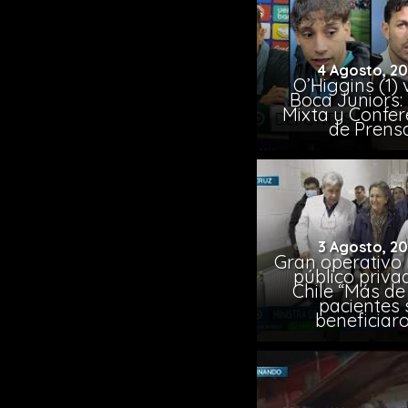
4 Agosto, 2
O’Higgins (1) 
Boca Juniors:
Mixta y Confer
de Prens
3 Agosto, 2
Gran operativo
público priva
Chile “Más de 
pacientes 
beneficiar