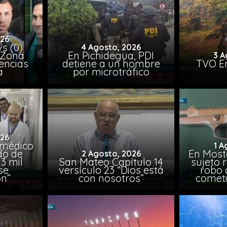
026
vs (0)
4 Agosto, 2026
 Zona
En Pichidegua, PDI
3 A
encias
detiene a un hombre
TVO En
a
por microtráfico
026
 médico
1 A
do de
En Most
2 Agosto, 2026
3 mil
San Mateo Capítulo 14
sujeto 
se
versículo 23 “Dios está
robo 
on”
con nosotros”
comet