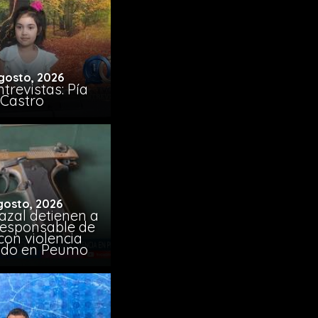
gosto, 2026
trevistas: Pía
Castro
gosto, 2026
azal detienen a
responsable de
con violencia
ido en Peumo