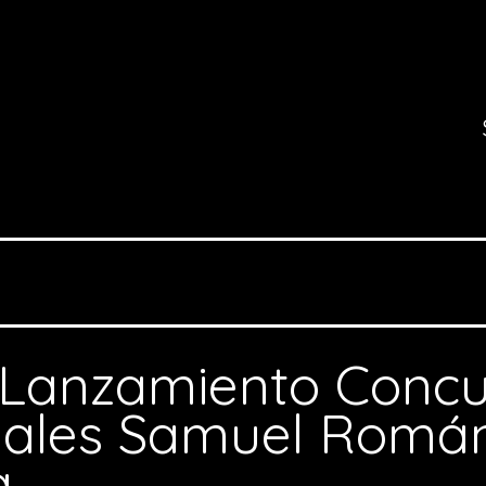
Lanzamiento Concu
suales Samuel Romá
a