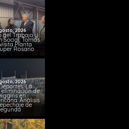
gosto, 2026
o del Trabajo y
n Social, Tomás
visita Planta
uper Rosario
gosto, 2026
Deportes: La
 eliminación de
Higgins en
icana. Análisis
Repechaje de
Segunda