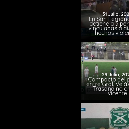
31 Julio, 20
En San Fernand
detiene a 3 pe
vinculadas a di
hechos viole
29 Julio, 20
Compacto del p
entre Gral. Vel
Trasandino e
Vicente