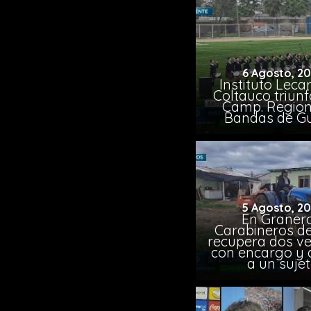
6 Agosto, 2
Instituto Leca
Coltauco triunf
Camp. Region
Bandas de G
5 Agosto, 2
En Granero
Carabineros de
recupera dos ve
con encargo y 
a un suje