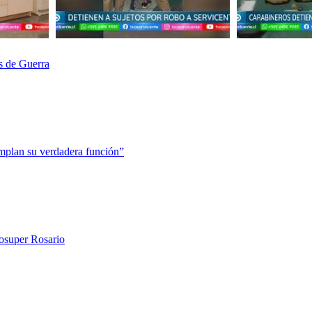
s de Guerra
mplan su verdadera función”
rosuper Rosario