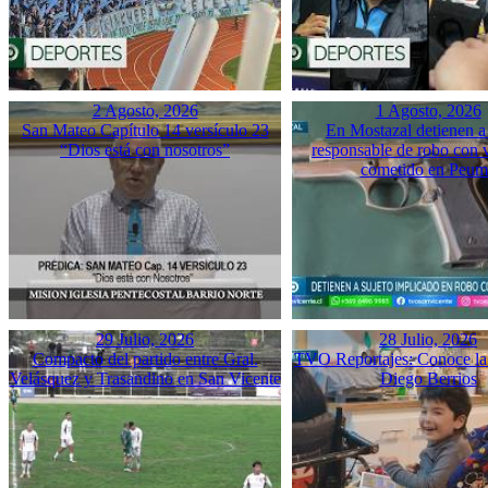
2 Agosto, 2026
1 Agosto, 2026
San Mateo Capítulo 14 versículo 23
En Mostazal detienen a
“Dios está con nosotros”
responsable de robo con 
cometido en Peu
29 Julio, 2026
28 Julio, 2026
Compacto del partido entre Gral.
TVO Reportajes: Conoce la 
Velásquez y Trasandino en San Vicente
Diego Berrios