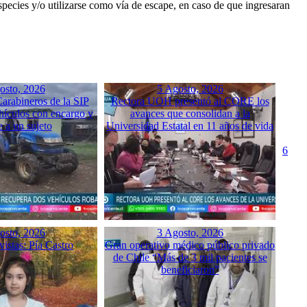
species y/o utilizarse como vía de escape, en caso de que ingresaran
osto, 2026
5 Agosto, 2026
arabineros de la SIP
Rectora UOH presentó al CORE los
hículos con encargo y
avances que consolidan a la
e a un sujeto
Universidad Estatal en 11 años de vida
6
osto, 2026
3 Agosto, 2026
istas: Pía Castro
Gran operativo médico público privado
de Chile “Más de 3 mil pacientes se
beneficiaron”