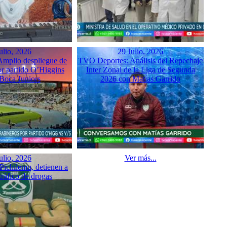
ulio, 2026
29 Julio, 2026
mplio despliegue de
TVO Deportes: Análisis del Repechaje
or partido O’Higgins
Inter Zonal de la Liga de Segunda
 Boca Juniors
2026 con Matías Garrido
ulio, 2026
Ver más...
Pichilemu, detienen a
tráfico de drogas