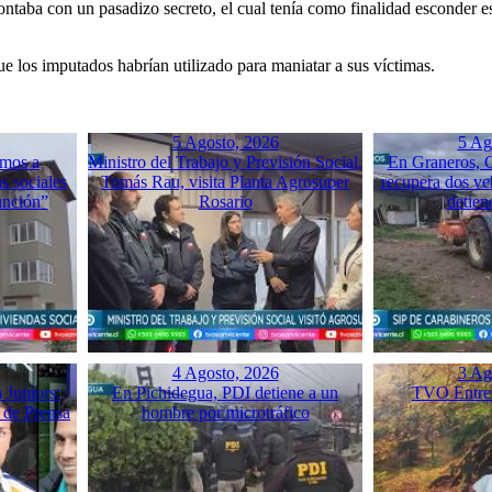
ontaba con un pasadizo secreto, el cual tenía como finalidad esconder e
e los imputados habrían utilizado para maniatar a sus víctimas.
5 Agosto, 2026
5 Ag
mos a
Ministro del Trabajo y Previsión Social,
En Graneros, C
s sociales
Tomás Rau, visita Planta Agrosuper
recupera dos ve
unción”
Rosario
detien
4 Agosto, 2026
3 Ag
 Juniors:
En Pichidegua, PDI detiene a un
TVO Entrev
 de Prensa
hombre por microtráfico