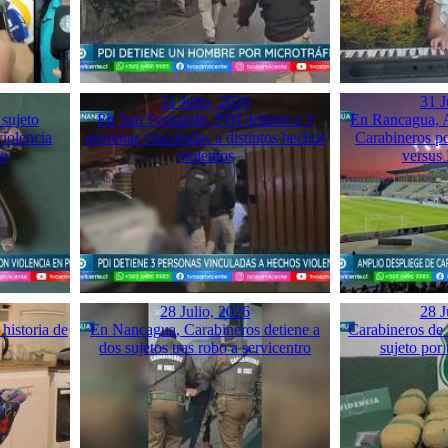
31 Julio, 2026
31 J
 sujeto
En San Fernando, PDI detiene a 3
En Rancagua, A
violencia
personas vinculadas a distintos hechos
Carabineros p
mo
violentos
versus
28 Julio, 2026
28 J
historia de
En Nancagua, Carabineros detiene a
Carabineros de 
dos sujetos tras robo a servicentro
sujeto por 