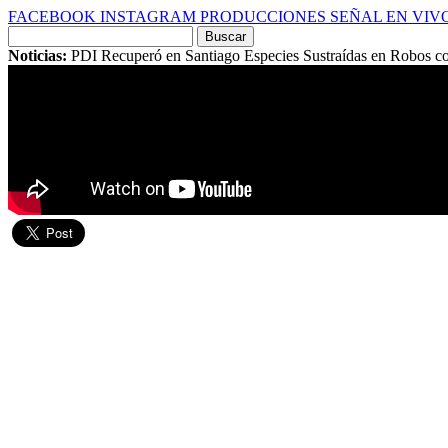
FACEBOOK
INSTAGRAM
PRODUCCIONES
SEÑAL EN VIV
Buscar
por:
Noticias:
PDI Recuperó en Santiago Especies Sustraídas en Robos c