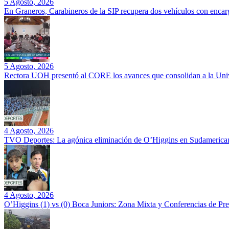
5 Agosto, 2026
En Graneros, Carabineros de la SIP recupera dos vehículos con encarg
5 Agosto, 2026
Rectora UOH presentó al CORE los avances que consolidan a la Unive
4 Agosto, 2026
TVO Deportes: La agónica eliminación de O’Higgins en Sudamerican
4 Agosto, 2026
O’Higgins (1) vs (0) Boca Juniors: Zona Mixta y Conferencias de Pr