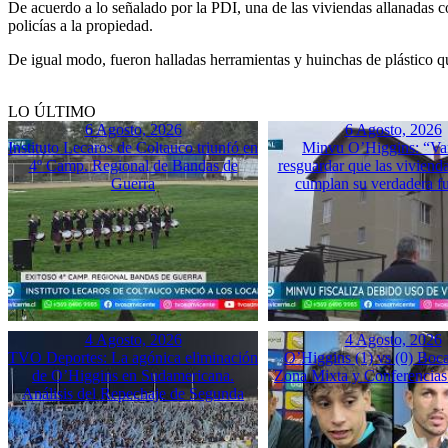
De acuerdo a lo señalado por la PDI, una de las viviendas allanadas c
policías a la propiedad.
De igual modo, fueron halladas herramientas y huinchas de plástico qu
LO ÚLTIMO
6 Agosto, 2026
6 Agosto, 2026
Instituto Lecaros de Coltauco triunfó en
Minvu O’Higgins: “Va
4º Camp. Regional de Bandas de
resguardar que las vivienda
Guerra
cumplan su verdadera f
4 Agosto, 2026
4 Agosto, 2026
TVO Deportes: La agónica eliminación
O’Higgins (1) vs (0) Boca
de O’Higgins en Sudamericana.
Zona Mixta y Conferencias
Análisis del Repechaje de Segunda