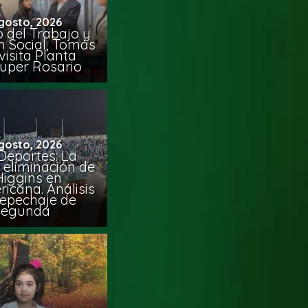
gosto, 2026
o del Trabajo y
n Social, Tomás
visita Planta
uper Rosario
gosto, 2026
Deportes: La
 eliminación de
Higgins en
icana. Análisis
Repechaje de
Segunda