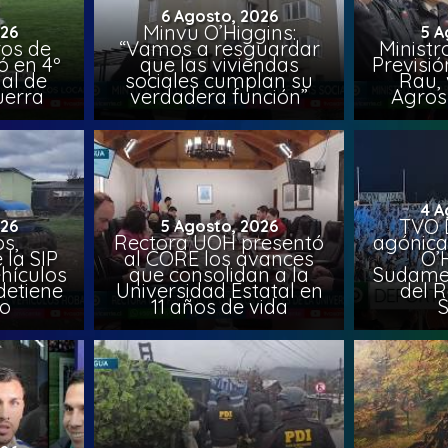
6 Agosto, 2026
Minvu O’Higgins:
026
5 A
ros de
“Vamos a resguardar
Ministr
ó en 4º
que las viviendas
Previsió
al de
sociales cumplan su
Rau, 
uerra
verdadera función”
Agros
4 A
TVO 
026
5 Agosto, 2026
s,
Rectora UOH presentó
agónica
 la SIP
al CORE los avances
O’
hículos
que consolidan a la
Sudamer
detiene
Universidad Estatal en
del 
to
11 años de vida