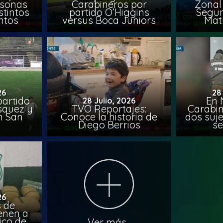
rsonas
Carabineros por
Zonal 
stintos
partido O’Higgins
Segun
ntos
versus Boca Juniors
Mat
26
28
artido
En 
28 Julio, 2026
ásquez y
TVO Reportajes:
Carabin
n San
Conoce la historia de
dos suje
Diego Berrios
se
26
 de
ienen a
ico de
Ver más...