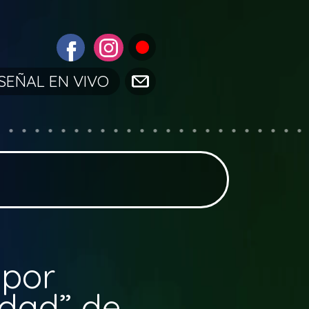
SEÑAL EN VIVO
 por
idad” de