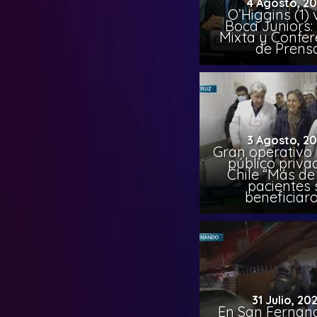
4 Agosto, 2
O’Higgins (1) 
Boca Juniors:
Mixta y Confer
de Prens
3 Agosto, 2
Gran operativo
público priva
Chile “Más de 
pacientes 
beneficiar
31 Julio, 20
En San Fernand