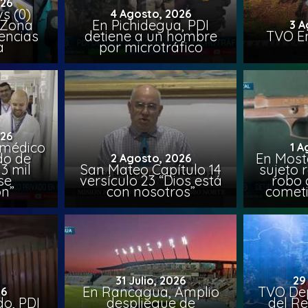
026
vs (0)
4 Agosto, 2026
 Zona
En Pichidegua, PDI
3 A
encias
detiene a un hombre
TVO En
a
por microtráfico
026
 médico
1 A
do de
En Most
2 Agosto, 2026
3 mil
San Mateo Capítulo 14
sujeto 
se
versículo 23 “Dios está
robo 
on”
con nosotros”
comet
31 Julio, 2026
29
En Rancagua, Amplio
TVO Dep
26
o, PDI
despliegue de
del Re