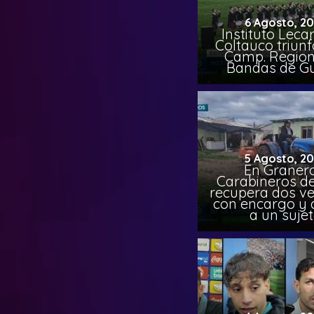
6 Agosto, 2
Instituto Leca
Coltauco triunf
Camp. Region
Bandas de G
5 Agosto, 2
En Granero
Carabineros de
recupera dos ve
con encargo y 
a un suje