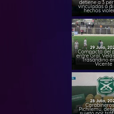
detiene a 3 pe
vinculadas a di
hechos viole
29 Julio, 20
Compacto del p
entre Gral. Vel
Trasandino e
Vicente
28 Julio, 20
Carabineros
Pichilemu, det
sujeto por tráf