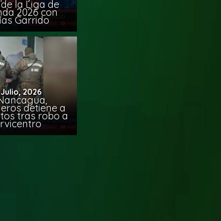
de la Liga de
da 2026 con
ías Garrido
 Julio, 2026
Nancagua,
eros detiene a
tos tras robo a
rvicentro