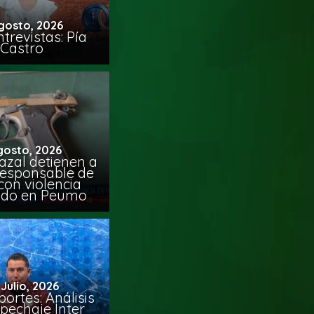
gosto, 2026
trevistas: Pía
Castro
gosto, 2026
azal detienen a
responsable de
con violencia
ido en Peumo
 Julio, 2026
ortes: Análisis
pechaje Inter